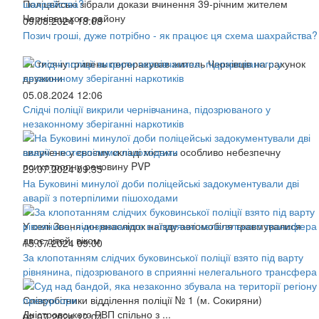
Поліцейські зібрали докази вчинення 39-річним жителем
Чернівецького району
09.08.2024 18:08
Позич гроші, дуже потрібно - як працює ця схема шахрайства?
21 тисячу гривень перерахував житель Чернівців на рахунок
дружини
05.08.2024 12:06
Слідчі поліції викрили чернівчанина, підозрюваного у
незаконному зберіганні наркотиків
вилучене у своєму складі містить особливо небезпечну
психотропну речовину PVP
29.07.2024 09:35
На Буковині минулої доби поліцейські задокументували дві
аварії з потерпілими пішоходами
У селі Звенячин внаслідок наїзду автомобіля травмувалися
двоє дітей, віком
15.07.2024 09:00
За клопотанням слідчих буковинської поліції взято під варту
рівнянина, підозрюваного в сприянні нелегального трансфера
Співробітники відділення поліції № 1 (м. Сокиряни)
Дністровського РВП спільно з ...
02.07.2024 12:04