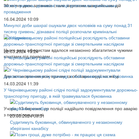
30 квітня двоє заявників стали жертвами шахрайських дій
16.04.2024 10:09
Минулої доби шахраї ошукали двох чоловіків на суму понад 31
тисячу гривень: дізнавачі поліції розпочали кримінальні
провадження
Цього разу аферистам вдалося незаконно збагатитися чужими
22.03.2024 13:24
коштами під приводом
У Чернівецькому районі поліцейські розслідують обставини
дорожньо-транспортної пригоди зі смертельним наслідком
Для встановлення всіх причин та обставин події на місці
14.03.2024 11:39
У Чернівецькому районі слідчі поліції задокументували дорожньо-
транспортну пригоду, в якій травмувалася буковинка
Учора, 13 березня, до поліції надійшло повідомлення про аварію
з потерпілою в селі
20.08.2024 09:31
Судитимуть буковинця, обвинуваченого у незаконному
зберіганні канабісу