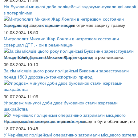
26.08.2024 11:56
На Буковині минулої доби поліцейські задокументували дві аварії
з потерпілими
У результаті аварії старший з водіїв отримав закриту травму
10.08.2024 18:50
Митрополит Михаил Жар Лонгин в нетрезвом состоянии
совершил ДТП, - он в реанимации
Митрополит Лонгин (Михаил Жар) оказался в реанимации.
09.08.2024 10:10
За сім місяців цього року поліцейські Буковини зареєстрували
понад 1500 дорожньо-транспортних пригод
30.07.2024 11:06
Упродовж минулої доби двоє буковинок стали жертвами
шахрайства
Правоохоронці вкотре застерігають громадян бути обачними, не
18.07.2024 10:45
У Чернівцях поліцейські оперативно затримали місцевого жителя,