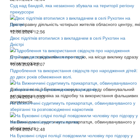
Суд над бандой, яка незаконно збувала на території регіону
прекурсори
Протиправну діяльність чотирьох жителів обласного центру, які
нелегально
12.06.2024 12:56
Двоє підлітків втопилися з викладачем в селі Рухотин на
Дністрі
Отримавши повідомлення про подію, на місце виклику одразу
виїхали слідчо
10.05.2024 12:07
Підроблення та використання свідоцтв про народження дітей:
до двох років обмеження волі.
Дізнавачі поліції Буковини скерували до суду обвинувальний
акт відносно чоловіка за підробку та використання фальшивих
26.04.2024 10:53
документів
На Вижниччині судитимуть прикарпатця, обвинувачуваного у
зберіганні та розповсюдженні наркотиків
На Вижниччині судитимуть прикарпатця, обвинувачуваного у
зберіганні та
01.04.2024 12:48
На Буковині слідчі поліції повідомили чоловіку про підозру у