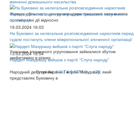
вчиненні домашнього насильства
Житель обласного центру впродовж тривалого часу вчиняв
протиправні дії відносно
19.03.2024 16:03
На Буковині за нелегальне розповсюдження наркотиків перед
судом постануть члени міжрегіональної злочинної організації
Учасники злочинного угруповання займалися збутом
13.03.2024 18:54
амфетаміну в різних
Нардеп Мазурашу вийшов з партії “Слуга народу”
Народний депутат України Георгій Мазурашу, який
Сторінки:
1
2
3
4
5
6
7
8
9
...
479
представляє Буковину в