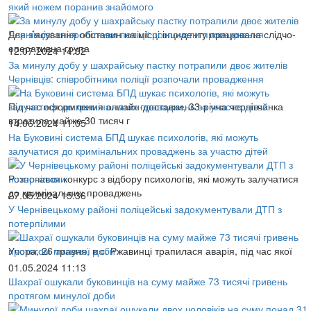
який ножем поранив знайомого
Для з’ясування обставин на місці інциденту працювала слідчо-
оперативна група
12.07.2024 14:32
За минулу добу у шахрайську пастку потрапили двоє жителів
Чернівців: співробітники поліції розпочали провадження
Під час оформлення онлайн-доставки, 33-річна чернівчанка
втратила майже 30 тисяч г
14.06.2024 11:05
На Буковині система БПД шукає психологів, які можуть
залучатися до кримінальних проваджень за участю дітей
Розпочався конкурс з відбору психологів, які можуть залучатися
до кримінальних проваджень
27.05.2024 15:36
У Чернівецькому районі поліцейські задокументували ДТП з
потерпілими
Учора, 26 травня, в с. Ржавинці трапилася аварія, під час якої
01.05.2024 11:13
Шахраї ошукали буковинців на суму майже 73 тисячі гривень
протягом минулої доби