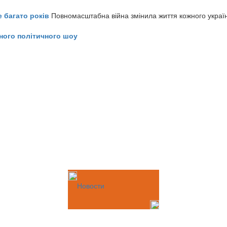
е багато років
Повномасштабна війна змінила життя кожного украї
ного політичного шоу
Новости