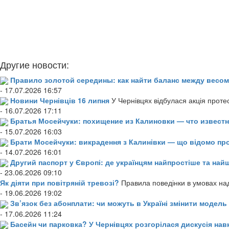
Другие новости:
Правило золотой середины: как найти баланс между весом
- 17.07.2026 16:57
Новини Чернівців 16 липня
У Чернівцях відбулася акція проте
- 16.07.2026 17:11
Братья Мосейчуки: похищение из Калиновки — что извест
- 15.07.2026 16:03
Брати Мосейчуки: викрадення з Калинівки — що відомо пр
- 14.07.2026 16:01
Другий паспорт у Європі: де українцям найпростіше та н
- 23.06.2026 09:10
Як діяти при повітряній тревозі?
Правила поведінки в умовах над
- 19.06.2026 19:02
Зв’язок без абонплати: чи можуть в Україні змінити модел
- 17.06.2026 11:24
Басейн чи парковка? У Чернівцях розгорілася дискусія нав