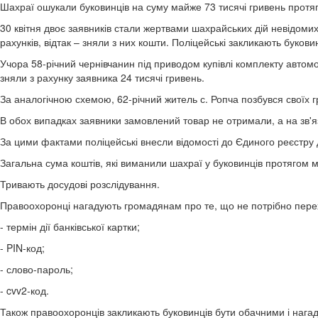
Шахраї ошукали буковинців на суму майже 73 тисячі гривень протя
30 квітня двоє заявників стали жертвами шахрайських дій невідом
рахунків, відтак – зняли з них кошти. Поліцейські закликають буко
Учора 58-річний чернівчанин під приводом купівлі комплекту автомо
зняли з рахунку заявника 24 тисячі гривень.
За аналогічною схемою, 62-річний житель с. Ропча позбувся своїх гр
В обох випадках заявники замовлений товар не отримали, а на зв'я
За цими фактами поліцейські внесли відомості до Єдиного реєстру 
Загальна сума коштів, які виманили шахраї у буковинців протягом м
Тривають досудові розслідування.
Правоохоронці нагадують громадянам про те, що не потрібно перех
- термін дії банківської картки;
- PIN-код;
- слово-пароль;
- cvv2-код.
Також правоохоронців закликають буковинців бути обачними і нагад