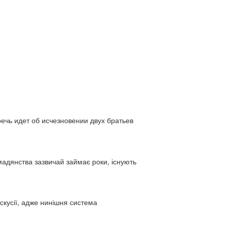
ь идет об исчезновении двух братьев
адянства зазвичай займає роки, існують
искусії, адже нинішня система