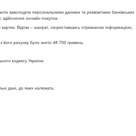
анти заволоділи персональними даними та реквізитами банківських
ас здійснення онлайн-покупок.
ої картки. Відтак – шахраї, скориставшись отриманою інформацією,
 з його рахунку було знято 48 700 гривень.
ьного кодексу України.
ні дані, до яких належать: