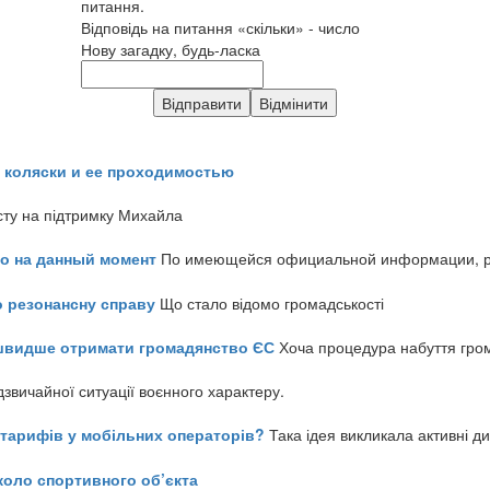
питання.
Відповідь на питання «скільки» - число
Нову загадку, будь-ласка
 коляски и ее проходимостью
сту на підтримку Михайла
но на данный момент
По имеющейся официальной информации, реч
о резонансну справу
Що стало відомо громадськості
айшвидше отримати громадянство ЄС
Хоча процедура набуття гром
звичайної ситуації воєнного характеру.
ь тарифів у мобільних операторів?
Така ідея викликала активні д
коло спортивного об’єкта