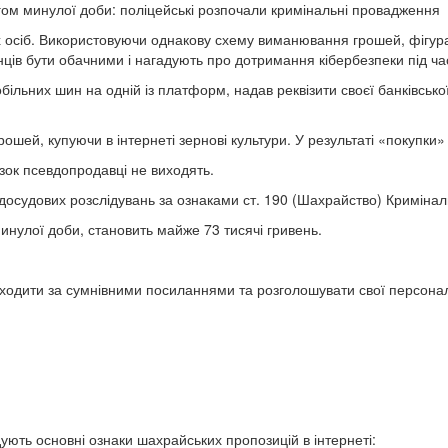
гом минулої доби: поліцейські розпочали кримінальні провадження
их осіб. Використовуючи однакову схему виманювання грошей, фігур
винців бути обачними і нагадують про дотримання кібербезпеки під ч
більних шин на одній із платформ, надав реквізити своєї банківськ
ошей, купуючи в інтернеті зернові культури. У результаті «покупки»
зок псевдопродавці не виходять.
досудових розслідувань за ознаками ст. 190 (Шахрайство) Кримінал
инулої доби, становить майже 73 тисячі гривень.
одити за сумнівними посиланнями та розголошувати свої персональ
ують основні ознаки шахрайських пропозицій в інтернеті: