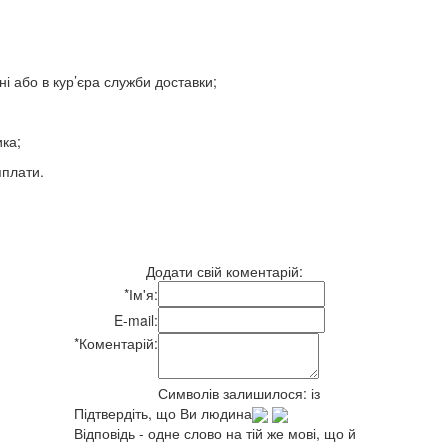
ні або в кур’єра служби доставки;
ка;
яплати.
Додати свій коментарій:
*
Ім'я:
E-mail:
*
Коментарій:
Символів залишилося:
із
Підтвердіть, що Ви людина
Відповідь - одне слово на тій же мові, що й