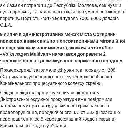
які бажали потрапити до Республіки Молдова, оминувши
пункт пропуску та надавав вказівки про умови незаконного
перетину. Вартість квитка коштувала 7000-8000 доларів
США.
9 липня в адміністративних межах міста Сокиряни
прикордонники спільно з оперативниками міграційної
поліції викрили зловмисника, який на автомобілі
«Volkswagen Multivan» намагався доправити 2
чоловіків до лінії розмежування державного кордону.
Правоохоронці затримали фігуранта в порядку ст. 208
(Затримання уповноваженою службовою особовою)
Кримінального процесуального кодексу України.
Слідчі поліції під процесуальним керівництвом
Дністровської окружної прокуратури вже повідомили
затриманому про підозру у вчиненні кримінального
правопорушення, передбаченого ч. 3 ст. 332 (Незаконне
переправлення осіб через державний кордон України)
Кримінального кодексу України.