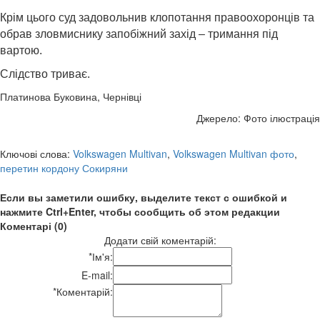
Крім цього суд задовольнив клопотання правоохоронців та
обрав зловмиснику запобіжний захід – тримання під
вартою.
Слідство триває.
Платинова Буковина, Чернівці
Джерело: Фото ілюстрація
Ключові слова:
Volkswagen Multivan
,
Volkswagen Multivan фото
,
перетин кордону Сокиряни
Если вы заметили ошибку, выделите текст с ошибкой и
нажмите Ctrl+Enter, чтобы сообщить об этом редакции
Коментарі (0)
Додати свій коментарій:
*
Ім'я:
E-mail:
*
Коментарій: