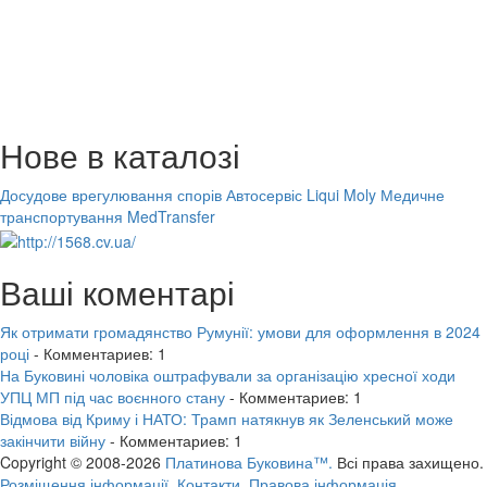
Нове в каталозі
Досудове врегулювання спорів
Автосервіс Liqui Moly
Медичне
транспортування MedTransfer
Ваші коментарі
Як отримати громадянство Румунії: умови для оформлення в 2024
році
- Комментариев: 1
На Буковині чоловіка оштрафували за організацію хресної ходи
УПЦ МП під час воєнного стану
- Комментариев: 1
Відмова від Криму і НАТО: Трамп натякнув як Зеленський може
закінчити війну
- Комментариев: 1
Copyright © 2008-2026
Платинова Буковина™.
Всі права захищено.
Розміщення інформації.
Контакти.
Правова інформація.