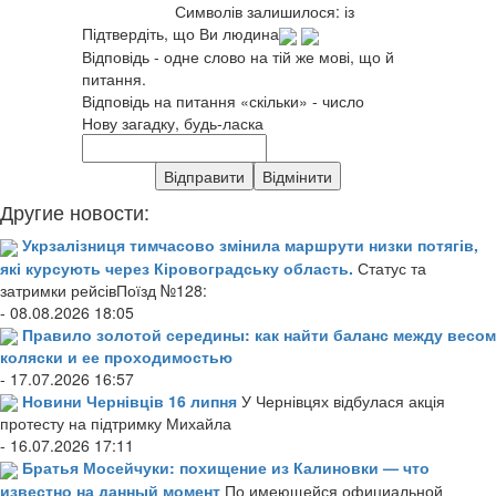
Символів залишилося:
із
Підтвердіть, що Ви людина
Відповідь - одне слово на тій же мові, що й
питання.
Відповідь на питання «скільки» - число
Нову загадку, будь-ласка
Другие новости:
Укрзалізниця тимчасово змінила маршрути низки потягів,
які курсують через Кіровоградську область.
Статус та
затримки рейсівПоїзд №128:
- 08.08.2026 18:05
Правило золотой середины: как найти баланс между весом
коляски и ее проходимостью
- 17.07.2026 16:57
Новини Чернівців 16 липня
У Чернівцях відбулася акція
протесту на підтримку Михайла
- 16.07.2026 17:11
Братья Мосейчуки: похищение из Калиновки — что
известно на данный момент
По имеющейся официальной