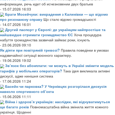
информации, речь идет об исчезновении двух братьев
- 15.07.2026 16:03
Брати Мосейчуки: викрадення з Калинівки — що відомо
про резонансну справу
Що стало відомо громадськості
- 14.07.2026 16:01
Другий паспорт у Європі: де українцям найпростіше та
найшвидше отримати громадянство ЄС
Хоча процедура
набуття громадянства зазвичай займає роки, існують
- 23.06.2026 09:10
Як діяти при повітряній тревозі?
Правила поведінки в умовах
надзвичайної ситуації воєнного характеру.
- 19.06.2026 19:02
Зв’язок без абонплати: чи можуть в Україні змінити модель
тарифів у мобільних операторів?
Така ідея викликала активні
дискусії, адже нинішня система
- 17.06.2026 11:24
Басейн чи парковка? У Чернівцях розгорілася дискусія
навколо спортивного об’єкта
- 15.06.2026 11:11
Війна і здоров’я українців: наслідки, які відчуватимуться
ще багато років
Повномасштабна війна змінила життя кожного
українця. Щоденні