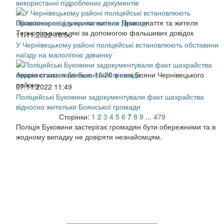
використанні підроблених документів
Правоохоронці викрили жителя Прикарпаття та жителя
Тернопільщини, які за допомогою фальшивих довідок
11.11.2022 16:56
У Чернівецькому районі поліцейські встановлюють обставини
наїзду на малолітню дівчинку
Аварія сталася близько 16:20 в селі Бояни Чернівецького
району
07.11.2022 11:49
Поліцейські Буковини задокументували факт шахрайства
відносно жительки Боянської громади
Сторінки:
1
2
3
4
5
6
7
8
9
...
479
Поліція Буковини застерігає громадян бути обережними та в
жодному випадку не довіряти незнайомцям.