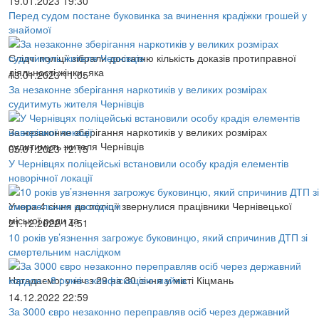
19.01.2023 19:30
Перед судом постане буковинка за вчинення крадіжки грошей у
знайомої
Слідчі поліції зібрали достатню кількість доказів протиправної
діяльності жінки, яка
13.01.2023 11:05
За незаконне зберігання наркотиків у великих розмірах
судитимуть жителя Чернівців
За незаконне зберігання наркотиків у великих розмірах
судитимуть жителя Чернівців
05.01.2023 12:15
У Чернівцях поліцейські встановили особу крадія елементів
новорічної локації
Учора 4 січня до поліції звернулися працівники Чернівецької
міської ради та
21.12.2022 14:51
10 років ув’язнення загрожує буковинцю, який спричинив ДТП зі
смертельним наслідком
Нагадаємо: у ніч з 29 на 30 січня у місті Кіцмань
14.12.2022 22:59
За 3000 євро незаконно переправляв осіб через державний