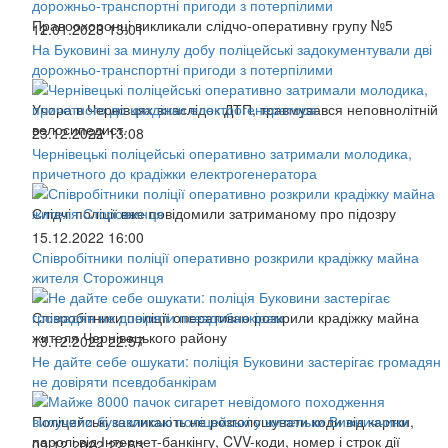
Правоохоронці викликали слідчо-оперативну групу №5
12.01.2023 13:01
На Буковині за минулу добу поліцейські задокументували дві
дорожньо-транспортні пригоди з потерпілими
Учора в Чернівцях внаслідок ДТП, травмувався неповнолітній
велосипедист.
23.12.2022 13:08
Чернівецькі поліцейські оперативно затримали молодика,
причетного до крадіжки електрогенератора
Слідчі поліції вже повідомили затриманому про підозру
15.12.2022 16:00
Співробітники поліції оперативно розкрили крадіжку майна
жителя Сторожинця
Співробітники поліції оперативно розкрили крадіжку майна
жителя Чернівецького району
13.12.2022 22:57
Не дайте себе ошукати: поліція Буковини застерігає громадян
не довіряти псевдобанкірам
Поліцейські закликають не розголошувати коди від картки,
паролі від Інтернет-банкінгу, CVV-коди, номер і строк дії
09.12.2022 22:53