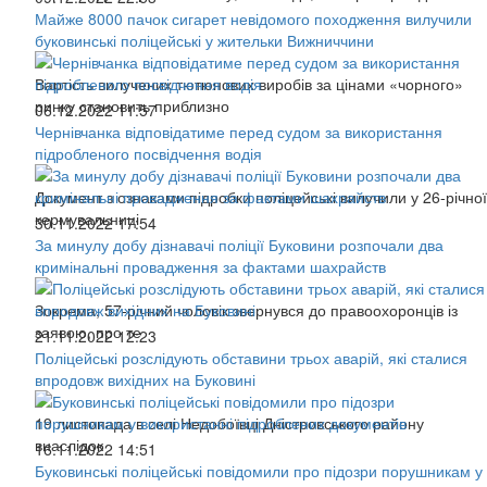
Майже 8000 пачок сигарет невідомого походження вилучили
буковинські поліцейські у жительки Вижниччини
Вартість вилучених тютюнових виробів за цінами «чорного»
ринку становить приблизно
06.12.2022 11:57
Чернівчанка відповідатиме перед судом за використання
підробленого посвідчення водія
Документ з ознаками підробки поліцейські вилучили у 26-річної
кермувальниці
30.11.2022 17:54
За минулу добу дізнавачі поліції Буковини розпочали два
кримінальні провадження за фактами шахрайств
Зокрема, 57-річний чоловік звернувся до правоохоронців із
заявою, про те
21.11.2022 12:23
Поліцейські розслідують обставини трьох аварій, які сталися
впродовж вихідних на Буковині
19 листопада в селі Недобоївці Дністровського району
внаслідок
16.11.2022 14:51
Буковинські поліцейські повідомили про підозри порушникам у