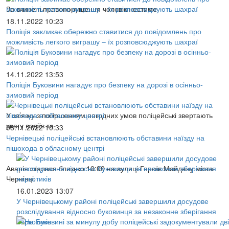
За вчинені правопорушення чоловік нестиме
18.11.2022 10:23
Поліція закликає обережно ставитися до повідомлень про
можливість легкого виграшу – їх розповсюджують шахраї
14.11.2022 13:53
Поліція Буковини нагадує про безпеку на дорозі в осінньо-
зимовий період
У зв’язку з погіршенням погодних умов поліцейські звертають
увагу водіїв та
08.11.2022 10:33
Чернівецькі поліцейські встановлюють обставини наїзду на
пішохода в обласному центрі
Аварія сталася близько 10:00 на вулиці Героїв Майдану міста
Чернівці.
16.01.2023 13:07
У Чернівецькому районі поліцейські завершили досудове
розслідування відносно буковинця за незаконне зберігання
наркотиків