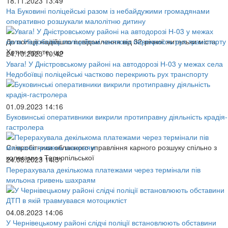
18.11.2023 13:49
На Буковині поліцейські разом із небайдужими громадянами
оперативно розшукали малолітню дитину
До поліції надійшло повідомлення від 32-річної жительки міста
Хотин про те, що
24.10.2023 10:42
Увага! У Дністровському районі на автодорозі Н-03 у межах села
Недобоївці поліцейські частково перекриють рух транспорту
01.09.2023 14:16
Буковинські оперативники викрили протиправну діяльність крадія-
гастролера
Співробітники обласного управління карного розшуку спільно з
колегами з Тернопільської
24.08.2023 14:51
Перерахувала декількома платежами через термінали пів
мильона гривень шахраям
04.08.2023 14:06
У Чернівецькому районі слідчі поліції встановлюють обставини