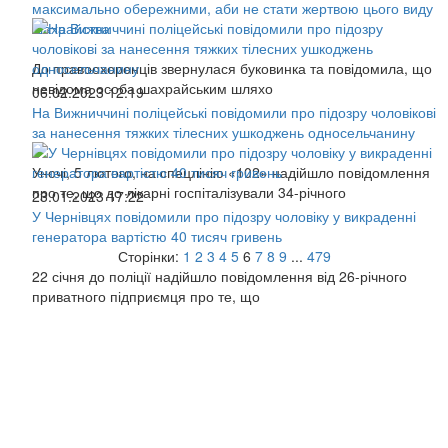
максимально обережними, аби не стати жертвою цього виду
шахрайства
До правоохоронців звернулася буковинка та повідомила, що
невідома особа шахрайським шляхо
06.02.2023 12:19
На Вижниччині поліцейські повідомили про підозру чоловікові
за нанесення тяжких тілесних ушкоджень односельчанину
Уночі, 5 лютого, на спецлінію «102» надійшло повідомлення
про те, що до лікарні госпіталізували 34-річного
23.01.2023 17:22
У Чернівцях повідомили про підозру чоловіку у викраденні
генератора вартістю 40 тисяч гривень
Сторінки:
1
2
3
4
5
6
7
8
9
...
479
22 січня до поліції надійшло повідомлення від 26-річного
приватного підприємця про те, що