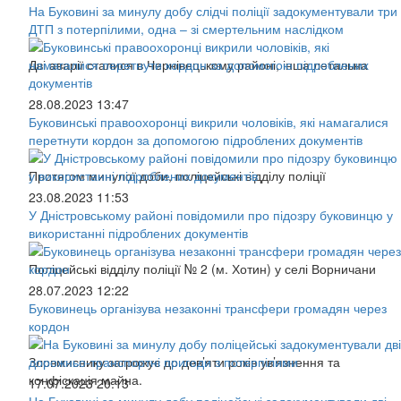
На Буковині за минулу добу слідчі поліції задокументували три
ДТП з потерпілими, одна – зі смертельним наслідком
Дві аварії сталися в Чернівецькому районі, інша летальна
28.08.2023 13:47
Буковинські правоохоронці викрили чоловіків, які намагалися
перетнути кордон за допомогою підроблених документів
Протягом минулої доби, поліцейські відділу поліції
23.08.2023 11:53
У Дністровському районі повідомили про підозру буковинцю у
використанні підроблених документів
Поліцейські відділу поліції № 2 (м. Хотин) у селі Ворничани
28.07.2023 12:22
Буковинець організува незаконні трансфери громадян через
кордон
Зловмиснику загрожує до дев’яти років ув’язнення та
конфіскація майна.
17.07.2023 20:13
На Буковині за минулу добу поліцейські задокументували дві