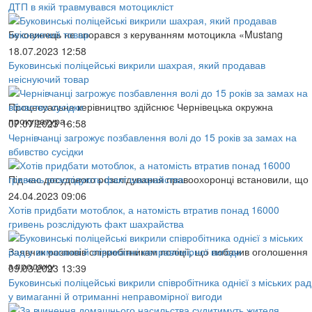
ДТП в якій травмувався мотоцикліст
Буковинець не впорався з керуванням мотоцикла «Mustang
18.07.2023 12:58
Буковинські поліцейські викрили шахрая, який продавав
неіснуючий товар
Процесуальне керівництво здійснює Чернівецька окружна
прокуратура.
07.07.2023 16:58
Чернівчанці загрожує позбавлення волі до 15 років за замах на
вбивство сусідки
Під час досудового розслідування правоохоронці встановили, що
24.04.2023 09:06
Хотів придбати мотоблок, а натомість втратив понад 16000
гривень розслідують факт шахрайства
Заявник розповів співробітникам поліції, що побачив оголошення
з продажу
09.03.2023 13:39
Буковинські поліцейські викрили співробітника однієї з міських рад
у вимаганні й отриманні неправомірної вигоди