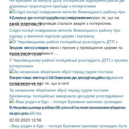
дорожньо-транспортні пригоди з потерпілими
17 липня до поліції надійшло повідомлення про те, що на
одній із вулиць Чернівців сталася аварія з потерпілим.
28.04.2023 09:29
Слідчі поліції повідомили жителю Вижницького району про
підозру у вчиненні підпалів церкви і магазину
Згодом він пошкодив вікно і проник у приміщення церкви та
підпалив легкозаймисті ...
13.03.2023 13:25
У Чернівецькому районі поліцейські розслідують ДТП з трьома
потерпілими
Учора пізно ввечері, 12 березня, до поліції надійшло
повідомлення про те, що в селі
02.03.2023 16:15
За незаконне зберігання зброї перед судом постане
буковинець: поліцейські завершили досудове розслідування
У Чернівецькому районі 30-річний чоловік незаконно зберігав
за місцем
22.02.2023 12:56
«Ваш родич в біді» - поліція Буковини закликає громадян бути