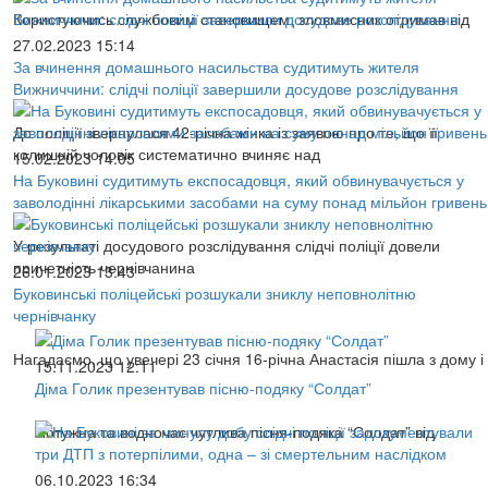
Користуючись службовим становищем, зловмисник отримав від
27.02.2023 15:14
За вчинення домашнього насильства судитимуть жителя
Вижниччини: слідчі поліції завершили досудове розслідування
До поліції звернулася 42-річна жінка із заявою про те, що її
колишній чоловік систематично вчиняє над
15.02.2023 14:05
На Буковині судитимуть експосадовця, який обвинувачується у
заволодінні лікарськими засобами на суму понад мільйон гривень
У результаті досудового розслідування слідчі поліції довели
причетність чернівчанина
26.01.2023 13:43
Буковинські поліцейські розшукали зниклу неповнолітню
чернівчанку
Нагадаємо, що увечері 23 січня 16-річна Анастасія пішла з дому і
15.11.2023 12:11
Діма Голик презентував пісню-подяку “Солдат”
Потужна та водночас чутлива пісня-подяка “Солдат” від
06.10.2023 16:34