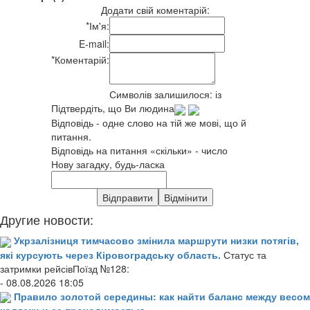
Додати свій коментарій:
*
Ім'я:
E-mail:
*
Коментарій:
Символів залишилося:
із
Підтвердіть, що Ви людина
Відповідь - одне слово на тій же мові, що й
питання.
Відповідь на питання «скільки» - число
Нову загадку, будь-ласка
Другие новости:
Укрзалізниця тимчасово змінила маршрути низки потягів,
які курсують через Кіровоградську область.
Статус та
затримки рейсівПоїзд №128:
- 08.08.2026 18:05
Правило золотой середины: как найти баланс между весом
коляски и ее проходимостью