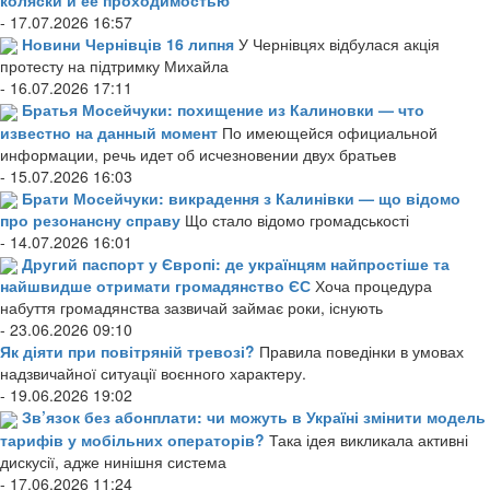
- 17.07.2026 16:57
Новини Чернівців 16 липня
У Чернівцях відбулася акція
протесту на підтримку Михайла
- 16.07.2026 17:11
Братья Мосейчуки: похищение из Калиновки — что
известно на данный момент
По имеющейся официальной
информации, речь идет об исчезновении двух братьев
- 15.07.2026 16:03
Брати Мосейчуки: викрадення з Калинівки — що відомо
про резонансну справу
Що стало відомо громадськості
- 14.07.2026 16:01
Другий паспорт у Європі: де українцям найпростіше та
найшвидше отримати громадянство ЄС
Хоча процедура
набуття громадянства зазвичай займає роки, існують
- 23.06.2026 09:10
Як діяти при повітряній тревозі?
Правила поведінки в умовах
надзвичайної ситуації воєнного характеру.
- 19.06.2026 19:02
Зв’язок без абонплати: чи можуть в Україні змінити модель
тарифів у мобільних операторів?
Така ідея викликала активні
дискусії, адже нинішня система
- 17.06.2026 11:24