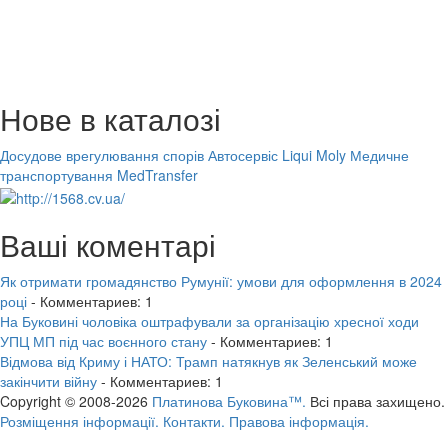
Нове в каталозі
Досудове врегулювання спорів
Автосервіс Liqui Moly
Медичне
транспортування MedTransfer
Ваші коментарі
Як отримати громадянство Румунії: умови для оформлення в 2024
році
- Комментариев: 1
На Буковині чоловіка оштрафували за організацію хресної ходи
УПЦ МП під час воєнного стану
- Комментариев: 1
Відмова від Криму і НАТО: Трамп натякнув як Зеленський може
закінчити війну
- Комментариев: 1
Copyright © 2008-2026
Платинова Буковина™.
Всі права захищено.
Розміщення інформації.
Контакти.
Правова інформація.