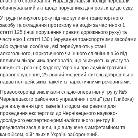
власного споживання. Наразі дізнавачі поліції передали
обвинувальний акт щодо порушника для розгляду до суду.
У грудні минулого року під час зупинки транспортного
засобу та складання протоколу на водія за частиною 1
статті 125 (Інші порушення правил дорожнього руху) та
частиною 1 статті 130 (Керування транспортними засобами
або суднами особами, які перебувають у стані
алкогольного, наркотичного чи іншого сп'яніння або під
впливом лікарських препаратів, що знижують їх увагу та
швидкість реакції) Кодексу України про адміністративні
правопорушення, 25-річний місцевий житель добровільно
надав поліцейським пакети із наркотичними речовинами.
Правоохоронці викликали слідчо-оперативну групу №5
Чернівецького районного управління поліції (смт Глибока)
для вилучення цих пакетів і згодом направили для
проведення експертизи до Чернівецького науково-
дослідного експертно-криміналістичного центру. Її
результати засвідчили, що вилучене є амфетаміном та
канабісом, обіг яких в Україні заборонений.