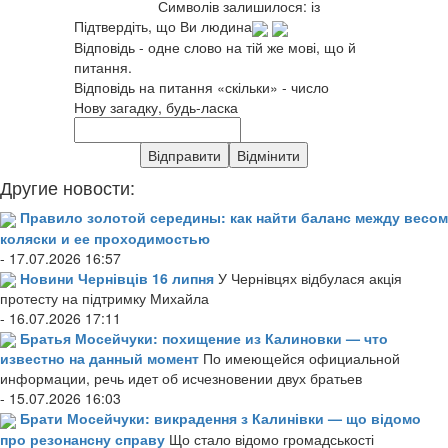
Символів залишилося:
із
Підтвердіть, що Ви людина
Відповідь - одне слово на тій же мові, що й
питання.
Відповідь на питання «скільки» - число
Нову загадку, будь-ласка
Другие новости:
Правило золотой середины: как найти баланс между весом
коляски и ее проходимостью
- 17.07.2026 16:57
Новини Чернівців 16 липня
У Чернівцях відбулася акція
протесту на підтримку Михайла
- 16.07.2026 17:11
Братья Мосейчуки: похищение из Калиновки — что
известно на данный момент
По имеющейся официальной
информации, речь идет об исчезновении двух братьев
- 15.07.2026 16:03
Брати Мосейчуки: викрадення з Калинівки — що відомо
про резонансну справу
Що стало відомо громадськості