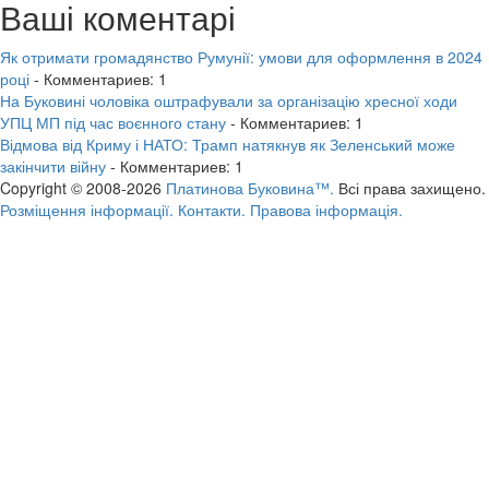
Ваші коментарі
Як отримати громадянство Румунії: умови для оформлення в 2024
році
- Комментариев: 1
На Буковині чоловіка оштрафували за організацію хресної ходи
УПЦ МП під час воєнного стану
- Комментариев: 1
Відмова від Криму і НАТО: Трамп натякнув як Зеленський може
закінчити війну
- Комментариев: 1
Copyright © 2008-2026
Платинова Буковина™.
Всі права захищено.
Розміщення інформації.
Контакти.
Правова інформація.