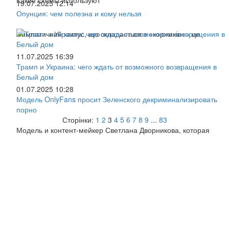
19.07.2025 12:14
Опунция: чем полезна и кому нельзя
Симпатичний кактус, що складається з «коржиків» - це
11.07.2025 16:39
Трамп и Украина: чего ждать от возможного возвращения в
Белый дом
01.07.2025 10:28
Модель OnlyFans просит Зеленского декриминализировать
порно
Сторінки:
1
2
3
4
5
6
7
8
9
...
83
Модель и контент-мейкер Светлана Дворникова, которая