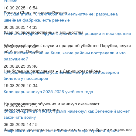
России
10.09.2025 16:54
Почему Chery покидает Россию
Русская атака 10 сентября на Хмельнитчине: разрушена
швейная фабрика, есть раненые
30.08.2025 14:33
Удар по производственным мощностям
Убийство Андрея Парубия: хронология, реакции и последствия
Убийство Парубия: слухи и правда об убийстве Парубия, слухи
29.08.2025 16:00
об Андрее Парубие
Новая атака России на Киев, какие районы пострадали и что
разрушено?
20.08.2025 09:46
Наибольшие разрушения – в Дарницком районе
«Укрзализныця» ввела усиленный контроль за проверкой
билетов у пассажиров
19.08.2025 10:34
Календарь каникул 2025-2026 учебного года
На организацию обучения и каникул оказывают
14.08.2025 17:19
непосредственное влияние
Отказ от Крыма и НАТО: Трамп намекнул как Зеленский может
закончить войну
06.08.2025 14:15
Заявление прозвучало в контексте его слов о Крыме и членстве
Покровск почти отрезан от внешнего мира: гуманитарная