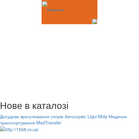
Новости
Нове в каталозі
Досудове врегулювання спорів
Автосервіс Liqui Moly
Медичне
транспортування MedTransfer