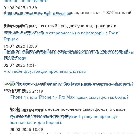
помощь не поступает.
01.08.2025 13:39
В настоящее время в Покровске находится около 1 370 жителей
Яблочный Спас: все про праздник
Яблочный Спас — светлый праздник урожая, традиций и
23.07.2025 12:56
духовного очищения
Украинская делегация отправилась на переговоры с РФ в
Турцию
15.07.2025 13:03
Президент Владимир Зеленский ранее заявлял, что настоящий
Названы главные причины смертельных ДТП на дорогах Украины
прорыв
в 2025 году
02.07.2025 10:14
Что такое фрустрация простыми словами
Каждый из нас сталкивался с чувством раздражения, злобы или
внутренней
12.09.2025 21:48
iPhone 17 или iPhone 17 Pro Max: какой смартфон выбрать?
Apple представила новое поколение смартфонов, и самое
01.09.2025 11:10
большое внимание привлекли
Туск заявил в Польше: все уступки Путину не принесут
безопасности для Европы.
29.08.2025 16:09
Туск, выступая на фоне обострения ситуации безопасности на