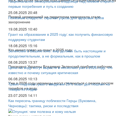
Национальное мемориальное кладбище под Киевом открыто:
первые погребения и путь к созданию
25.08.2025 20:48
Первой церемонией на территории мемориала стало
Полезные сладости: скрытая угроза для здоровья зубов
захоронение
19.08.2025 10:40
Грант на образование в 2025 году: как получить финансовую
поддержку студентам
18.08.2025 15:16
Кто имеет право на грант в 2025 году
Зеленский в Вашингтоне: мир должен быть настоящим и
продолжительным, а не формальным, как в прошлом
08.08.2025 13:37
Президент Украины Владимир Зеленский прибыл с рабочим
Цены на воду могут вырасти в несколько раз в 2026 году: что
известно и почему ситуация критическая
06.08.2025 10:13
Уже в 2026 году украинцы могут столкнуться с резким ростом
Трамп подписал указ о введении 25% пошл доп пошлин на
тарифов на воду.
товары из Индии
23.07.2025 14:11
Как пересечь границу поблизости Герцы (Буковина,
Черновцы): тактика, риски и последствия
Какие схемы используют