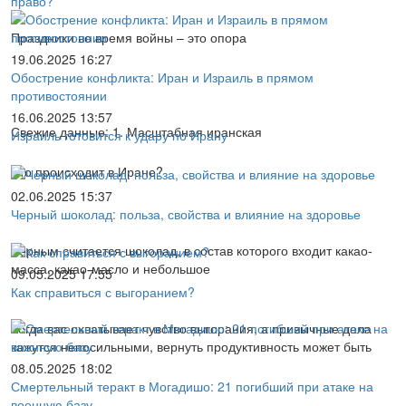
право?
Праздники во время войны – это опора
19.06.2025 16:27
Обострение конфликта: Иран и Израиль в прямом
противостоянии
16.06.2025 13:57
Свежие данные: 1. Масштабная иранская
Израиль готовится к удару по Ирану
Что происходит в Иране?
02.06.2025 15:37
Черный шоколад: польза, свойства и влияние на здоровье
Черным считается шоколад, в состав которого входит какао-
масса, какао-масло и небольшое
09.05.2025 17:55
Как справиться с выгоранием?
Когда вас охватывает чувство выгорания, а привычные дела
кажутся непосильными, вернуть продуктивность может быть
08.05.2025 18:02
Смертельный теракт в Могадишо: 21 погибший при атаке на
военную базу