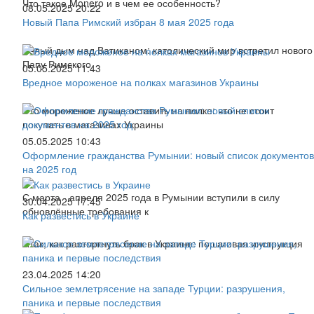
Что такое Monero и в чем ее особенность?
08.05.2025 20:22
Новый Папа Римский избран 8 мая 2025 года
Белый дым над Ватиканом: католический мир встретил нового
Папу Римского
05.05.2025 11:43
Вредное мороженое на полках магазинов Украины
Это мороженое лучше оставить на полке: что не стоит
покупать в магазинах Украины
05.05.2025 10:43
Оформление гражданства Румынии: новый список документов
на 2025 год
С марта - апреля 2025 года в Румынии вступили в силу
30.04.2025 17:45
обновлённые требования к
Как развестись в Украине
Итак, как расторгнуть брак в Украине: пошаговая инструкция
23.04.2025 14:20
Сильное землетрясение на западе Турции: разрушения,
паника и первые последствия