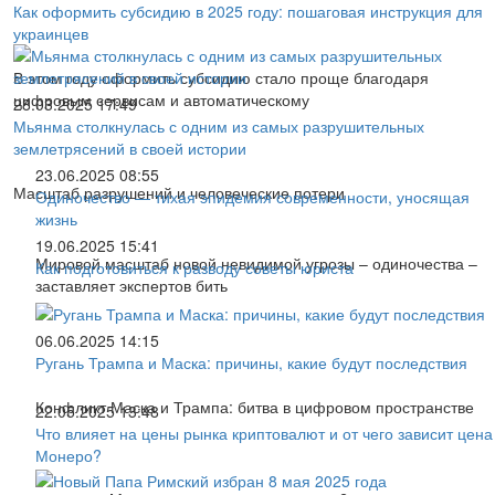
Как оформить субсидию в 2025 году: пошаговая инструкция для
украинцев
В этом году оформить субсидию стало проще благодаря
цифровым сервисам и автоматическому
28.03.2025 17:49
Мьянма столкнулась с одним из самых разрушительных
землетрясений в своей истории
23.06.2025 08:55
Масштаб разрушений и человеческие потери
Одиночество — тихая эпидемия современности, уносящая
жизнь
19.06.2025 15:41
Мировой масштаб новой невидимой угрозы – одиночества –
Как подготовиться к разводу советы юриста
заставляет экспертов бить
06.06.2025 14:15
Ругань Трампа и Маска: причины, какие будут последствия
Конфликт Маска и Трампа: битва в цифровом пространстве
22.05.2025 13:48
Что влияет на цены рынка криптовалют и от чего зависит цена
Монеро?