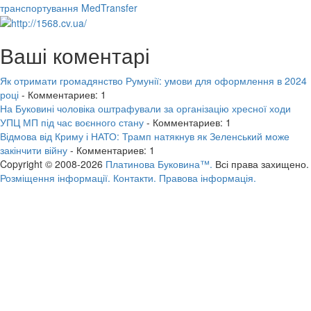
транспортування MedTransfer
Ваші коментарі
Як отримати громадянство Румунії: умови для оформлення в 2024
році
- Комментариев: 1
На Буковині чоловіка оштрафували за організацію хресної ходи
УПЦ МП під час воєнного стану
- Комментариев: 1
Відмова від Криму і НАТО: Трамп натякнув як Зеленський може
закінчити війну
- Комментариев: 1
Copyright © 2008-2026
Платинова Буковина™.
Всі права захищено.
Розміщення інформації.
Контакти.
Правова інформація.