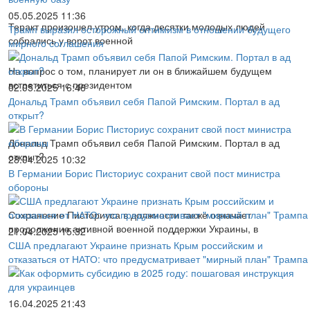
05.05.2025 11:36
Теракт произошел утром, когда десятки молодых людей
Трамп выразил осторожный оптимизм в отношении будущего
собрались у ворот военной
мирного соглашения
На вопрос о том, планирует ли он в ближайшем будущем
встретиться с президентом
02.05.2025 16:46
Дональд Трамп объявил себя Папой Римским. Портал в ад
открыт?
Дональд Трамп объявил себя Папой Римским. Портал в ад
открыт?
28.04.2025 10:32
В Германии Борис Писториус сохранит свой пост министра
обороны
Сохранение Писториуса в должности также означает
продолжение активной военной поддержки Украины, в
21.04.2025 15:32
США предлагают Украине признать Крым российским и
отказаться от НАТО: что предусматривает "мирный план" Трампа
16.04.2025 21:43