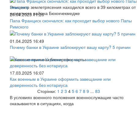
Эпицентр землетрясения находился всего в 39 километрах от
курортного района Бююкчекмедже
21.04.2025 11:26
Папа Франциск скончался: как проходит выбор нового Папы
Римского
01.04.2025 16:49
Почему банки в Украине заблокируют вашу карту? 5 причин
Основные причины блокировки карты
17.03.2025 16:07
Как военным в Украине оформить завещание или
доверенность без нотариуса
Сторінки:
1
2
3
4
5
6
7
8
9
...
83
В условиях военного положения военнослужащие часто
оказываются в ситуациях, когда