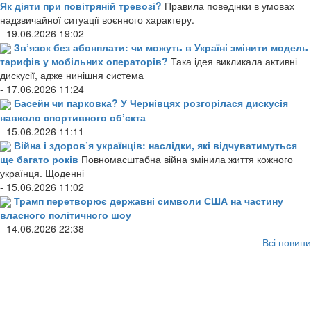
Як діяти при повітряній тревозі?
Правила поведінки в умовах
надзвичайної ситуації воєнного характеру.
- 19.06.2026 19:02
Зв’язок без абонплати: чи можуть в Україні змінити модель
тарифів у мобільних операторів?
Така ідея викликала активні
дискусії, адже нинішня система
- 17.06.2026 11:24
Басейн чи парковка? У Чернівцях розгорілася дискусія
навколо спортивного об’єкта
- 15.06.2026 11:11
Війна і здоров’я українців: наслідки, які відчуватимуться
ще багато років
Повномасштабна війна змінила життя кожного
українця. Щоденні
- 15.06.2026 11:02
Трамп перетворює державні символи США на частину
власного політичного шоу
- 14.06.2026 22:38
Всі новини