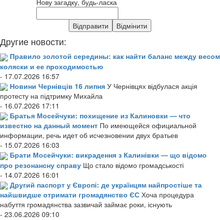
Нову загадку, будь-ласка
Другие новости:
Правило золотой середины: как найти баланс между весом
коляски и ее проходимостью
- 17.07.2026 16:57
Новини Чернівців 16 липня
У Чернівцях відбулася акція
протесту на підтримку Михайла
- 16.07.2026 17:11
Братья Мосейчуки: похищение из Калиновки — что
известно на данный момент
По имеющейся официальной
информации, речь идет об исчезновении двух братьев
- 15.07.2026 16:03
Брати Мосейчуки: викрадення з Калинівки — що відомо
про резонансну справу
Що стало відомо громадськості
- 14.07.2026 16:01
Другий паспорт у Європі: де українцям найпростіше та
найшвидше отримати громадянство ЄС
Хоча процедура
набуття громадянства зазвичай займає роки, існують
- 23.06.2026 09:10