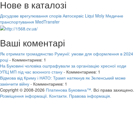
Нове в каталозі
Досудове врегулювання спорів
Автосервіс Liqui Moly
Медичне
транспортування MedTransfer
Ваші коментарі
Як отримати громадянство Румунії: умови для оформлення в 2024
році
- Комментариев: 1
На Буковині чоловіка оштрафували за організацію хресної ходи
УПЦ МП під час воєнного стану
- Комментариев: 1
Відмова від Криму і НАТО: Трамп натякнув як Зеленський може
закінчити війну
- Комментариев: 1
Copyright © 2008-2026
Платинова Буковина™.
Всі права захищено.
Розміщення інформації.
Контакти.
Правова інформація.