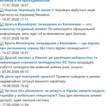
коляски и ее проходимостью
- 17.07.2026 16:57
Новини Чернівців 16 липня
У Чернівцях відбулася акція
протесту на підтримку Михайла
- 16.07.2026 17:11
Братья Мосейчуки: похищение из Калиновки — что
известно на данный момент
По имеющейся официальной
информации, речь идет об исчезновении двух братьев
- 15.07.2026 16:03
Брати Мосейчуки: викрадення з Калинівки — що відомо
про резонансну справу
Що стало відомо громадськості
- 14.07.2026 16:01
Другий паспорт у Європі: де українцям найпростіше та
найшвидше отримати громадянство ЄС
Хоча процедура
набуття громадянства зазвичай займає роки, існують
- 23.06.2026 09:10
Як діяти при повітряній тревозі?
Правила поведінки в умовах
надзвичайної ситуації воєнного характеру.
- 19.06.2026 19:02
Зв’язок без абонплати: чи можуть в Україні змінити модель
тарифів у мобільних операторів?
Така ідея викликала активні
дискусії, адже нинішня система
- 17.06.2026 11:24