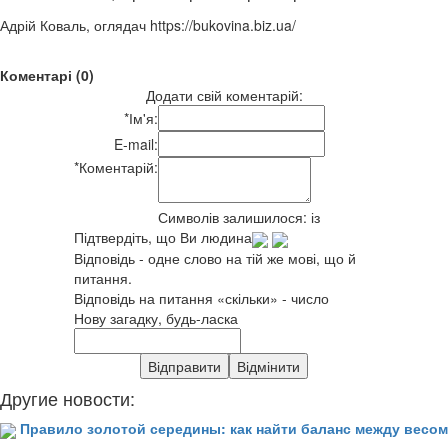
Адрій Коваль, оглядач https://bukovina.biz.ua/
Коментарі (0)
Додати свій коментарій:
*
Ім'я:
E-mail:
*
Коментарій:
Символів залишилося:
із
Підтвердіть, що Ви людина
Відповідь - одне слово на тій же мові, що й
питання.
Відповідь на питання «скільки» - число
Нову загадку, будь-ласка
Другие новости:
Правило золотой середины: как найти баланс между весом