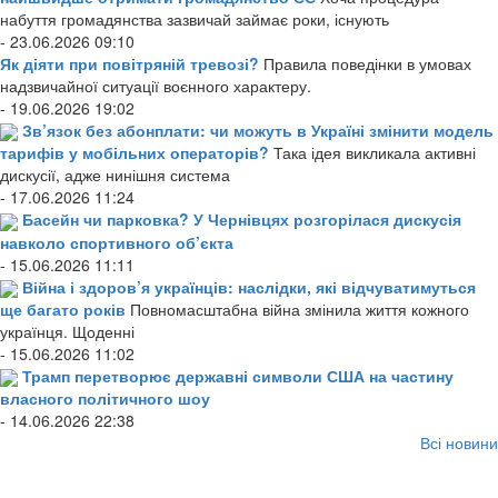
набуття громадянства зазвичай займає роки, існують
- 23.06.2026 09:10
Як діяти при повітряній тревозі?
Правила поведінки в умовах
надзвичайної ситуації воєнного характеру.
- 19.06.2026 19:02
Зв’язок без абонплати: чи можуть в Україні змінити модель
тарифів у мобільних операторів?
Така ідея викликала активні
дискусії, адже нинішня система
- 17.06.2026 11:24
Басейн чи парковка? У Чернівцях розгорілася дискусія
навколо спортивного об’єкта
- 15.06.2026 11:11
Війна і здоров’я українців: наслідки, які відчуватимуться
ще багато років
Повномасштабна війна змінила життя кожного
українця. Щоденні
- 15.06.2026 11:02
Трамп перетворює державні символи США на частину
власного політичного шоу
- 14.06.2026 22:38
Всі новини