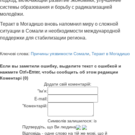
подход, включающий развитие экономики, улучшение
системы образования и борьбу с радикализацией
молодёжи.
Теракт в Могадишо вновь напомнил миру о сложной
ситуации в Сомали и необходимости международной
поддержки для стабилизации региона.
Ключові слова:
Причины уязвимости Сомали
,
Теракт в Могадишо
Если вы заметили ошибку, выделите текст с ошибкой и
нажмите Ctrl+Enter, чтобы сообщить об этом редакции
Коментарі (0)
Додати свій коментарій:
*
Ім'я:
E-mail:
*
Коментарій:
Символів залишилося:
із
Підтвердіть, що Ви людина
Відповідь - одне слово на тій же мові, що й