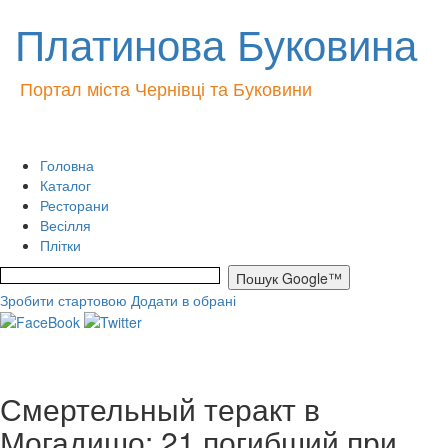
Платинова Буковина
Портал міста Чернівці та Буковини
Головна
Каталог
Ресторани
Весілля
Плітки
Зробити стартовою
Додати в обрані
Смертельный теракт в
Могадишо: 21 погибший при