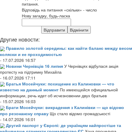
питання.
Відповідь на питання «скільки» - число
Нову загадку, будь-ласка
Другие новости:
Правило золотой середины: как найти баланс между весом
коляски и ее проходимостью
- 17.07.2026 16:57
Новини Чернівців 16 липня
У Чернівцях відбулася акція
протесту на підтримку Михайла
- 16.07.2026 17:11
Братья Мосейчуки: похищение из Калиновки — что
известно на данный момент
По имеющейся официальной
информации, речь идет об исчезновении двух братьев
- 15.07.2026 16:03
Брати Мосейчуки: викрадення з Калинівки — що відомо
про резонансну справу
Що стало відомо громадськості
- 14.07.2026 16:01
Другий паспорт у Європі: де українцям найпростіше та
найшвидше отримати громадянство ЄС
Хоча процедура