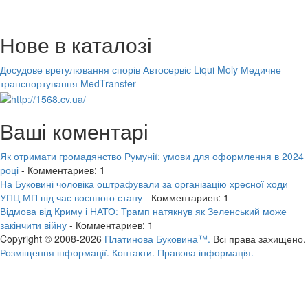
Нове в каталозі
Досудове врегулювання спорів
Автосервіс Liqui Moly
Медичне
транспортування MedTransfer
Ваші коментарі
Як отримати громадянство Румунії: умови для оформлення в 2024
році
- Комментариев: 1
На Буковині чоловіка оштрафували за організацію хресної ходи
УПЦ МП під час воєнного стану
- Комментариев: 1
Відмова від Криму і НАТО: Трамп натякнув як Зеленський може
закінчити війну
- Комментариев: 1
Copyright © 2008-2026
Платинова Буковина™.
Всі права захищено.
Розміщення інформації.
Контакти.
Правова інформація.