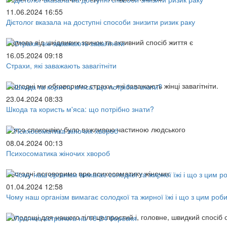
11.06.2024 16:55
Дієтолог вказала на доступні способи знизити ризик раку
Відмова від шкідливих звичок та активний спосіб життя є
16.05.2024 09:18
Страхи, які заважають завагітніти
Сьогодні ми обговоримо страхи, які заважають жінці завагітніти.
23.04.2024 08:33
Шкода та користь м'яса: що потрібно знати?
М'ясо споконвіку було важливою частиною людського
08.04.2024 00:13
Психосоматика жіночих хвороб
Сьогодні поговоримо про психосоматику жіночих
01.04.2024 12:58
Чому наш організм вимагає солодкої та жирної їжі і що з цим роб
Солодощі для нашого тіла це простий і, головне, швидкий спосіб 