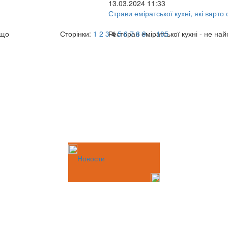
13.03.2024 11:33
Страви еміратської кухні, які варто
 що
Сторінки:
1
2
3
Ресторан еміратської кухні - не на
4
5
6
7
8
9
...
105
Новости