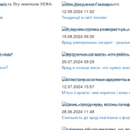
нії та Лігу чемпіонів УЄФА.
Свято Хрещення Господнього
12.09.2024 11:02
ів
Тенденції в світі техніки
Світ техніки стрімко розвивається,
19.08.2024 09:30
Вред электронных сигарет - реальн
т недуг
Электронные сигареты, или вейпы,
29.07.2024 09:29
ися?
Вред и польза мяса: что нужно зна
Рассмотрим основные аргументы за
12.07.2024 15:57
М'ясо з кров'ю: чим корисно і кому
Людина «приручила» вогонь понад 1
28.06.2024 11:48
Схильність до зрад пов'язана з ф
Дослідники дійшли висновку, що люд