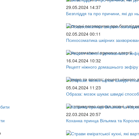
29.05.2024 14:37
Безпліддя та про причини, які до н
Сьогодні поговоримо про безпліддя 
02.05.2024 00:11
Психосоматика шкірних захворюван
Психосоматичні причини алергії
16.04.2024 10:32
Рецепт ніжного домашнього зефіру 
Швидко та просто: рецепт ніжного 
05.04.2024 11:23
Образа: мозок шукає швидкі способ
Ми отримуємо сигнал ззовні, але н
22.03.2024 20:57
ити
Коханка принца Вільяма та Короле
о