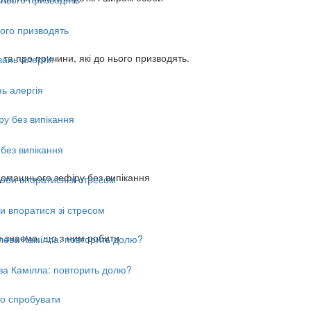
ього призводять
та про причини, які до нього призводять.
ь алергія
без випікання
домашнього зефіру без випікання
и впоратися зі стресом
е знаємо, що з ним робити
ва Камілла: повторить долю?