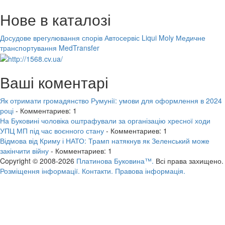
Нове в каталозі
Досудове врегулювання спорів
Автосервіс Liqui Moly
Медичне
транспортування MedTransfer
Ваші коментарі
Як отримати громадянство Румунії: умови для оформлення в 2024
році
- Комментариев: 1
На Буковині чоловіка оштрафували за організацію хресної ходи
УПЦ МП під час воєнного стану
- Комментариев: 1
Відмова від Криму і НАТО: Трамп натякнув як Зеленський може
закінчити війну
- Комментариев: 1
Copyright © 2008-2026
Платинова Буковина™.
Всі права захищено.
Розміщення інформації.
Контакти.
Правова інформація.