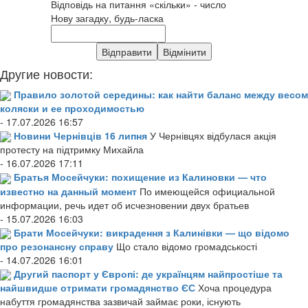
Відповідь на питання «скільки» - число
Нову загадку, будь-ласка
Другие новости:
Правило золотой середины: как найти баланс между весом
коляски и ее проходимостью
- 17.07.2026 16:57
Новини Чернівців 16 липня
У Чернівцях відбулася акція
протесту на підтримку Михайла
- 16.07.2026 17:11
Братья Мосейчуки: похищение из Калиновки — что
известно на данный момент
По имеющейся официальной
информации, речь идет об исчезновении двух братьев
- 15.07.2026 16:03
Брати Мосейчуки: викрадення з Калинівки — що відомо
про резонансну справу
Що стало відомо громадськості
- 14.07.2026 16:01
Другий паспорт у Європі: де українцям найпростіше та
найшвидше отримати громадянство ЄС
Хоча процедура
набуття громадянства зазвичай займає роки, існують