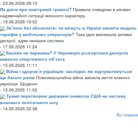
- 23.06.2026 09:10
Як діяти при повітряній тревозі?
Правила поведінки в умовах
надзвичайної ситуації воєнного характеру.
- 19.06.2026 19:02
Зв’язок без абонплати: чи можуть в Україні змінити модель
тарифів у мобільних операторів?
Така ідея викликала активні
дискусії, адже нинішня система
- 17.06.2026 11:24
Басейн чи парковка? У Чернівцях розгорілася дискусія
навколо спортивного об’єкта
- 15.06.2026 11:11
Війна і здоров’я українців: наслідки, які відчуватимуться
ще багато років
Повномасштабна війна змінила життя кожного
українця. Щоденні
- 15.06.2026 11:02
Трамп перетворює державні символи США на частину
власного політичного шоу
- 14.06.2026 22:38
Всі новини