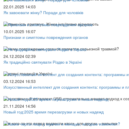
22.01.2025 14:03
Як завоювати жінку? Поради для чоловіків
Впевненість притягує. Жінки інтуїтивно відчувають
10.01.2025 16:07
Признаки и симптомы повреждения органов
Почему повреждение органов является серьезной травмой?
24.12.2024 02:39
Як традиційно святкувати Різдво в Україні
Різдвяні традиції в Україні
03.12.2024 16:53
Искусственный интеллект для создания контента: программы и 
Искусственный интеллект (ИИ) стремительно меняет подход к со
21.11.2024 14:56
Новый год:2025 время перезагрузки и новых надежд
Для кого-то это повод подвести итоги, для других – попытка