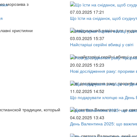
ого морозива з
07.03.2025 17:21
ня
Що їсти на сніданок, щоб схудну
славні християни
Індивідуальний раціон для схудн
03.03.2025 15:37
Найстаріші серійні вбивці у світі
Хто найстаріші серійні вбивці у с
20.02.2025 15:23
Нові дослідження раку: прориви в 
Нові дослідження раку: прориви в 
11.02.2025 14:52
Що подарувати хлопцю на День В
истианской традиции, который
ень святого Валентина — це свят
04.02.2025 13:43
День Валентина 2025: що важлив
День святого Валентина, який щор