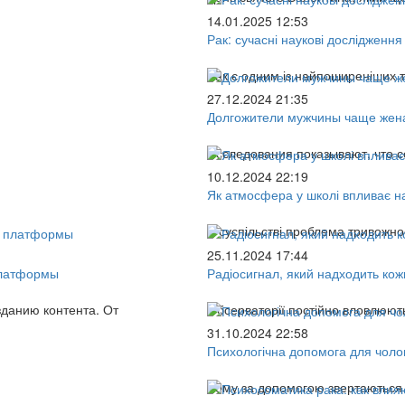
14.01.2025 12:53
Рак: сучасні наукові дослідження
Рак є одним із найпоширеніших 
27.12.2024 21:35
Долгожители мужчины чаще жен
Исследования показывают, что 
10.12.2024 22:19
Як атмосфера у школі впливає на
У суспільстві проблема тривожно
25.11.2024 17:44
платформы
Радіосигнал, який надходить кожн
зданию контента. От
Обсерваторії постійно вловлюють
31.10.2024 22:58
Психологічна допомога для чолов
Чому за допомогою звертаються 