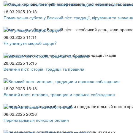
Фахівці з харчової безпеки попереджають про небезпеку так зван
18.03.2025 10:13
Поминальна субота у Великий піст: традиції, вірування та значен
Поминальна субота у Великий піст – особливий день, коли право
06.03.2025 11:11
Як уникнути хвороб серця?
Здоров'я серцево-судинної системи: рекомендації лікарів
28.02.2025 15:15
Великий піст: історія, традиції та правила
18.02.2025 15:18
Великий пост: история, традиции и правила соблюдения
Великий пост — это самый строгий и продолжительный пост в хр
06.02.2025 20:36
Перинатальный психолог онлайн
Беременность и рождение ребенка — это один из самых