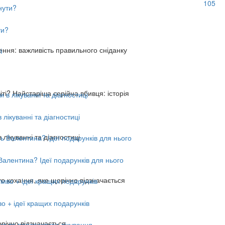
105
ти?
ення: важливість правильного сніданку
віті? Найстаріша серійна вбивця: історія
лікуванні та діагностиці
лікуванні та діагностиці
алентина? Ідеї подарунків для нього
о кохання, яке щорічно відзначається
о + ідеї кращих подарунків
ічно відзначається ...