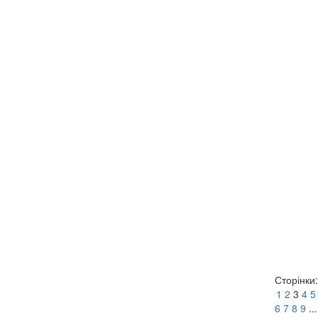
Сторінки:
1
2
3
4
5
6
7
8
9
...