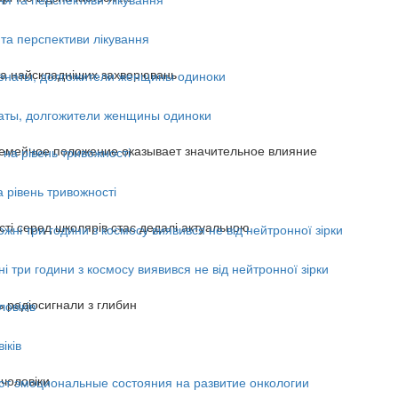
 та перспективи лікування
та найскладніших захворювань
аты, долгожители женщины одиноки
семейное положение оказывает значительное влияние
 рівень тривожності
сті серед школярів стає дедалі актуальною
і три години з космосу виявився не від нейтронної зірки
 радіосигнали з глибин
іків
чоловіки