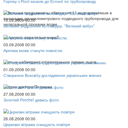
Горілку з Росії качали до Естонії по трубопроводу
В Эстонии предъявлены обвинения 11 подозреваемым в
прокладке двухкилометрового подводного трубопровода для
10.09.2008 00:00
нелегальной прокачки водки
Великий андронний коллайдер. "Великий вибух"
Чи існують паралельні мири?
03.09.2008 00:00
Арктика може станути повністю.
Ученые наблюдают стремительное таяние льдов
01.09.2008 00:00
Створення Всесвіту:дослідження украінських вчених
Теория доктора Полякова
27.08.2008 00:00
Золотий Рorche! дивись фото
26.08.2008 00:00
Церковні вітражи очищують повітря