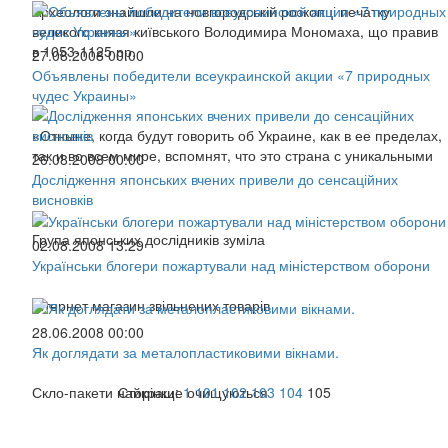
Археологи знайшли на новгородській розкопці печатку
великого князя київського Володимира Мономаха, що правив
в 1053-1125 рр.
27.08.2008 00:00
Объявлены победители всеукраинской акции «7 природных
чудес Украины»
«Отныне, когда будут говорить об Украине, как в ее пределах,
так и во всем мире, вспомнят, что это страна с уникальными
26.08.2008 00:00
Дослідження японських вчених привели до сенсаційних
висновків
Група японських дослідників зуміла
02.08.2008 13:29
Українськи блогери пожартували над міністерством оборони
Інтернет магазин звільнених товарів
28.06.2008 00:00
Як доглядати за металопластиковими вікнами.
Скло-пакети найкраще очищуються
Сторінки:
1
101
102
103
104
105