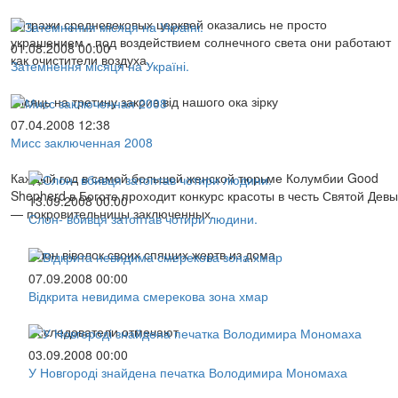
Витражи средневековых церквей оказались не просто
украшением - под воздействием солнечного света они работают
01.08.2008 00:00
как очистители воздуха.
Затемнення місяця на Україні.
Місяць на третину закрив від нашого ока зірку
07.04.2008 12:38
Мисс заключенная 2008
Каждый год в самой большой женской тюрьме Колумбии Good
Shepherd в Боготе проходит конкурс красоты в честь Святой Девы
13.09.2008 00:00
— покровительницы заключенных.
Слон- вбивця затоптав чотири людини.
Слон віволок своих спящих жертв из дома
07.09.2008 00:00
Відкрита невидима смерекова зона хмар
Исследователи отмечают
03.09.2008 00:00
У Новгороді знайдена печатка Володимира Мономаха