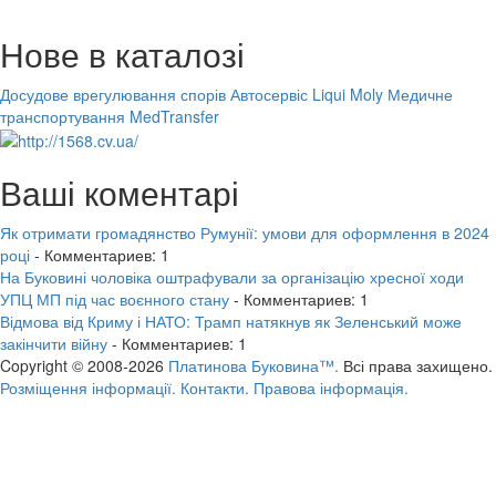
Нове в каталозі
Досудове врегулювання спорів
Автосервіс Liqui Moly
Медичне
транспортування MedTransfer
Ваші коментарі
Як отримати громадянство Румунії: умови для оформлення в 2024
році
- Комментариев: 1
На Буковині чоловіка оштрафували за організацію хресної ходи
УПЦ МП під час воєнного стану
- Комментариев: 1
Відмова від Криму і НАТО: Трамп натякнув як Зеленський може
закінчити війну
- Комментариев: 1
Copyright © 2008-2026
Платинова Буковина™.
Всі права захищено.
Розміщення інформації.
Контакти.
Правова інформація.