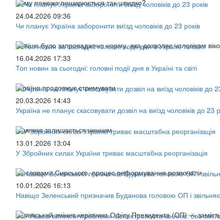
Чому пожежа поширюється так швидко?
24.04.2026 09:36
Чи планує Україна заборонити виїзд чоловіків до 23 років
Раніше було запроваджено норму, яка дозволяє чоловікам віком
16.04.2026 17:33
Топ новин за сьогодні: головні події дня в Україні та світі
Україна продовжує стримувати
20.03.2026 14:43
Україна не планує скасовувати дозвіл на виїзд чоловіків до 23 р
Рішення залишається чинним
13.01.2026 13:04
У Збройних силах України триває масштабна реорганізація
За словами Сирського, процес реформування розпочали
10.01.2026 16:13
Навіщо Зеленський призначив Буданова головою ОП і звільн
Зеленський змінив керівника Офісу Президента (ОП) — заміст