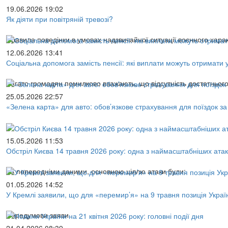
19.06.2026 19:02
Як діяти при повітряній тревозі?
Правила поведінки в умовах надзвичайної ситуації воєнного хара
12.06.2026 13:41
Соціальна допомога замість пенсії: які виплати можуть отримати у
Багато громадян помилково вважають, що відсутність достатнього
25.05.2026 22:57
«Зелена карта» для авто: обов’язкове страхування для поїздок за
15.05.2026 11:53
Обстріл Києва 14 травня 2026 року: одна з наймасштабніших ата
За попередніми даними, основною ціллю атаки були:
01.05.2026 14:52
У Кремлі заявили, що для «перемир’я» на 9 травня позиція Украї
Передумови заяви