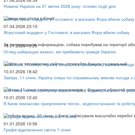
21.04.2026 08:39
Новини України на 21 квітня 2026 року: головні події дня
новини про стілка в Києві:
07.04.2026 23:10
Жорстокий інцидент у Гостомелі: в магазині Фора вбили собаку
За попередньою інформацією, собака перебував на території аб
15.01.2026 10:25
Огляд найкращих казино, які приймають гравців України.
Грайте на перевірених сайтах, отримуйте бонуси та реальний
10.01.2026 18:42
Завтра, 11 січня, Україну очікує по-справжньому зимова погода 
У ніч на 11 січня стовпчики термометрів у більшості областей опус
10.01.2026 12:42
В Києві тимчасово призупинили тепло-, водопостачання та робот
У суботу вранці, 10 січня, у Києві зафіксували масштабні перебої 
01.01.2026 10:56
Графік відключення світла 1 січня