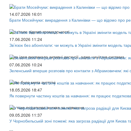
14.07.2026 16:01
Брати Мосейчуки: викрадення з Калинівки — що відомо про р
Що стало відомо громадськості
17.06.2026 11:24
Зв’язок без абонплати: чи можуть в Україні змінити модель та
Така ідея викликала активні дискусії, адже нинішня система
07.06.2026 10:24
Зеленський вперше розповів про контакти з Абрамовичем: як
Якою була мета зустрічі
18.05.2026 18:47
Як повернути частину коштів за навчання: як працює податков
Що таке податкова знижка за навчання
09.05.2026 11:37
У Чорнобильській зоні пожежі: яка загроза радіації для Києва 