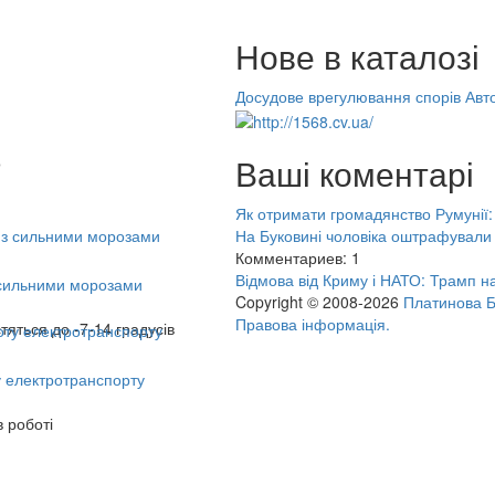
Нове в каталозі
Досудове врегулювання спорів
Авто
Ваші коментарі
о
Як отримати громадянство Румунії
На Буковині чоловіка оштрафували 
Комментариев: 1
Відмова від Криму і НАТО: Трамп на
з сильними морозами
Copyright © 2008-2026
Платинова 
Правова інформація.
тяться до -7-14 градусів
у електротранспорту
в роботі