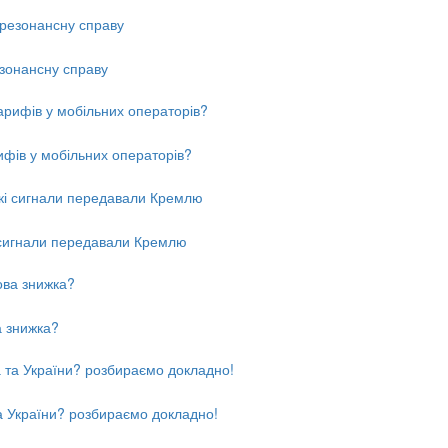
езонансну справу
рифів у мобільних операторів?
і сигнали передавали Кремлю
а знижка?
та України? розбираємо докладно!