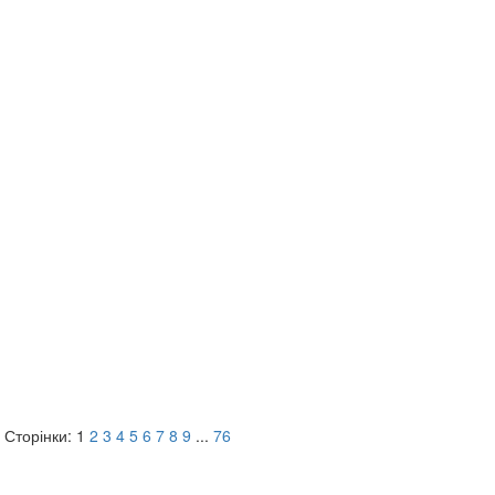
Сторінки:
1
2
3
4
5
6
7
8
9
...
76