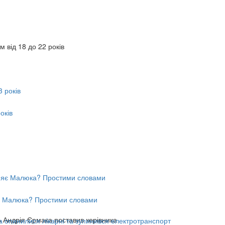
 від 18 до 22 років
оків
яє Малюка? Простими словами
ь Андрія Єрмака поставив керівника