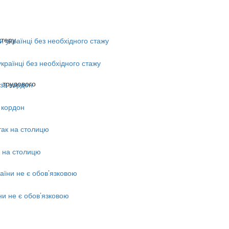
ктеру.
країнці без необхідного стажу
 трудового
 кордон
к на столицю
ни не є обов’язковою