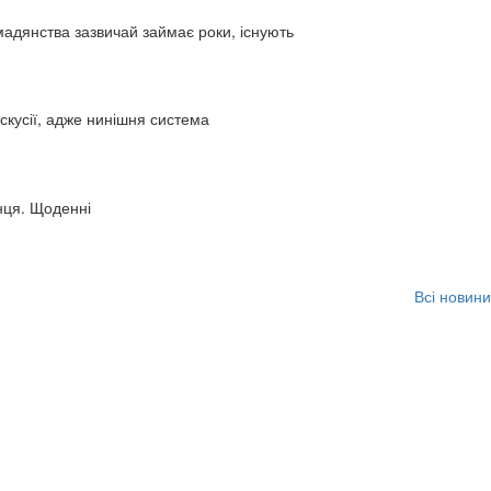
адянства зазвичай займає роки, існують
искусії, адже нинішня система
нця. Щоденні
Всі новини