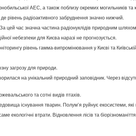
нобильської АЕС, а також поблизу окремих могильників та к
 де рівень радіоактивного забруднення значно нижчий.
. За цей час значна частина радіонуклідів природним шляхом
йної небезпеки для Києва наразі не прогнозується.
іторингу рівень гамма-випромінювання у Києві та Київські
озну загрозу для природи.
ворилася на унікальний природний заповідник. Через відсут
Пржевальського та сотні видів птахів.
едовища існування тварин. Полум’я руйнує екосистеми, які
ме екологічні втрати. Відновлення лісів та біорізноманіття