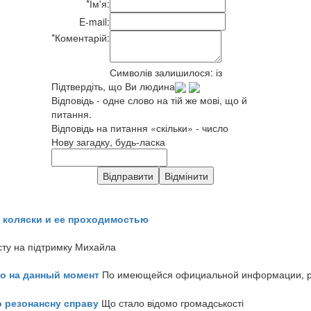
*
Ім'я:
E-mail:
*
Коментарій:
Символів залишилося:
із
Підтвердіть, що Ви людина
Відповідь - одне слово на тій же мові, що й
питання.
Відповідь на питання «скільки» - число
Нову загадку, будь-ласка
 коляски и ее проходимостью
сту на підтримку Михайла
но на данный момент
По имеющейся официальной информации, реч
о резонансну справу
Що стало відомо громадськості