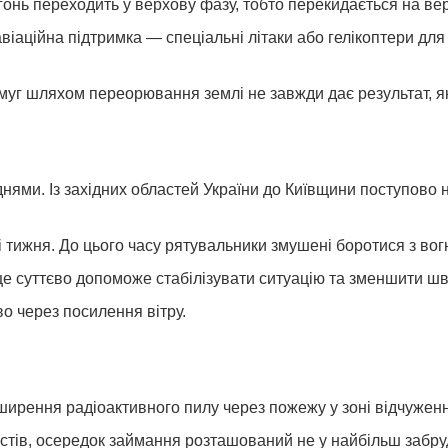
онь переходить у верхову фазу, тобто перекидається на вер
аційна підтримка — спеціальні літаки або гелікоптери для 
уг шляхом переорювання землі не завжди дає результат, як
нями. Із західних областей України до Київщини поступово
і тижня. До цього часу рятувальники змушені боротися з во
це суттєво допоможе стабілізувати ситуацію та зменшити ш
о через посилення вітру.
ирення радіоактивного пилу через пожежу у зоні відчуженн
лістів, осередок займання розташований не у найбільш забр