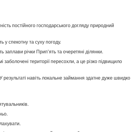
тність постійного господарського догляду природний
ь у спекотну та суху погоду.
 заплави річки Прип’ять та очеретяні ділянки.
і заболочені території пересохли, а це різко підвищило
У результаті навіть локальне займання здатне дуже швидко
ятувальників.
ньо.
алахувати.