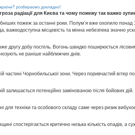
агроза радіації для Києва та чому пожежу так важко зуп
бніших пожеж за останні роки. Полум’я вже охопило понад 1
да, важкодоступна місцевість та мінна небезпека значно ус
вже другу добу поспіль. Вогонь швидко поширюється лісови
гнозують не раніше найближчих днів.
й частині Чорнобильської зони. Через поривчастий вітер по
орій залишається потенційно замінованою після бойових дій
ні для техніки та особового складу саме через ризик вибух
ині спостерігається критично низька кількість опадів, а сух