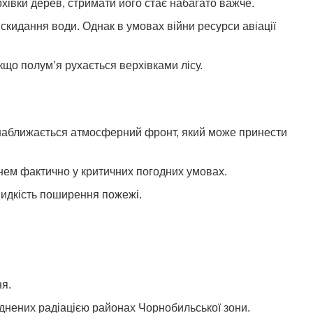
хівки дерев, стримати його стає набагато важче.
скидання води. Однак в умовах війни ресурси авіації
що полум’я рухається верхівками лісу.
 наближається атмосферний фронт, який може принести
гнем фактично у критичних погодних умовах.
видкість поширення пожежі.
я.
уднених радіацією районах Чорнобильської зони.