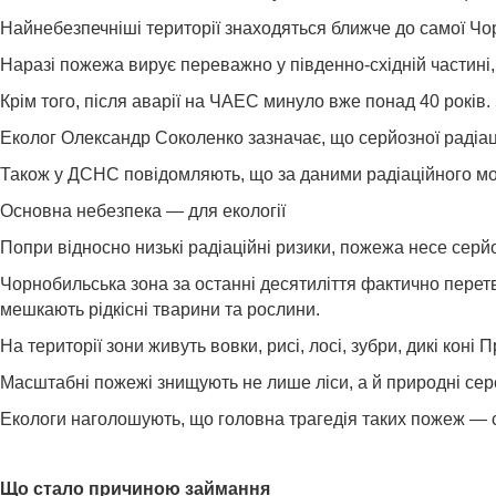
Найнебезпечніші території знаходяться ближче до самої Чор
Наразі пожежа вирує переважно у південно-східній частині,
Крім того, після аварії на ЧАЕС минуло вже понад 40 років
Еколог Олександр Соколенко зазначає, що серйозної радіаці
Також у ДСНС повідомляють, що за даними радіаційного мон
Основна небезпека — для екології
Попри відносно низькі радіаційні ризики, пожежа несе серй
Чорнобильська зона за останні десятиліття фактично перет
мешкають рідкісні тварини та рослини.
На території зони живуть вовки, рисі, лосі, зубри, дикі коні 
Масштабні пожежі знищують не лише ліси, а й природні сер
Екологи наголошують, що головна трагедія таких пожеж — са
Що стало причиною займання