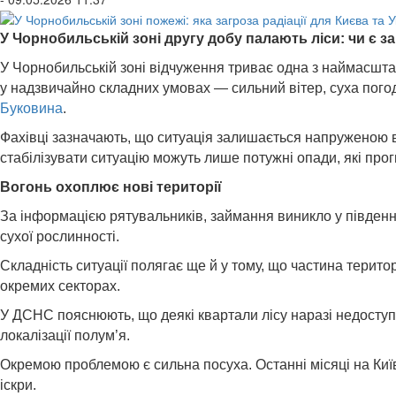
У Чорнобильській зоні другу добу палають ліси: чи є з
У Чорнобильській зоні відчуження триває одна з наймасшта
у надзвичайно складних умовах — сильний вітер, суха пого
Буковина
.
Фахівці зазначають, що ситуація залишається напруженою 
стабілізувати ситуацію можуть лише потужні опади, які про
Вогонь охоплює нові території
За інформацією рятувальників, займання виникло у південні
сухої рослинності.
Складність ситуації полягає ще й у тому, що частина терит
окремих секторах.
У ДСНС пояснюють, що деякі квартали лісу наразі недоступ
локалізації полум’я.
Окремою проблемою є сильна посуха. Останні місяці на Київщ
іскри.