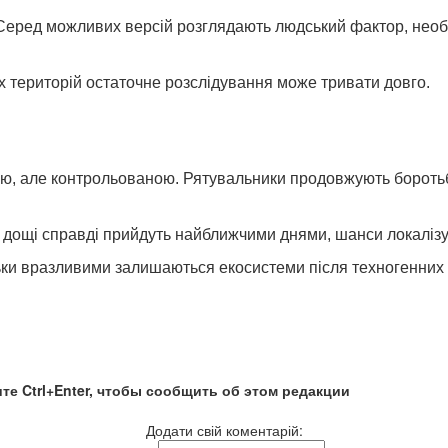
Серед можливих версій розглядають людський фактор, необ
х територій остаточне розслідування може тривати довго.
ою, але контрольованою. Рятувальники продовжують боротьбу
а дощі справді прийдуть найближчими днями, шанси локаліз
льки вразливими залишаються екосистеми після техногенних 
те Ctrl+Enter, чтобы сообщить об этом редакции
Додати свій коментарій: