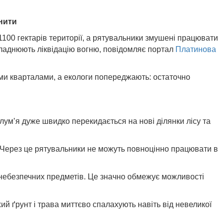
инити
100 гектарів території, а рятувальники змушені працювати
кладнюють ліквідацію вогню, повідомляє портал
Платинова
ми кварталами, а екологи попереджають: остаточно
лум’я дуже швидко перекидається на нові ділянки лісу та
. Через це рятувальники не можуть повноцінно працювати в
онебезпечних предметів. Це значно обмежує можливості
ий ґрунт і трава миттєво спалахують навіть від невеликої