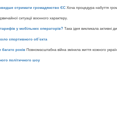
айшвидше отримати громадянство ЄС
Хоча процедура набуття гром
звичайної ситуації воєнного характеру.
ь тарифів у мобільних операторів?
Така ідея викликала активні д
коло спортивного об’єкта
е багато років
Повномасштабна війна змінила життя кожного украї
ного політичного шоу