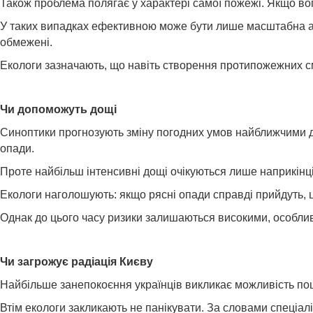
Також проблема полягає у характері самої пожежі. Якщо вог
У таких випадках ефективною може бути лише масштабна аві
обмежені.
Екологи зазначають, що навіть створення протипожежних см
Чи допоможуть дощі
Синоптики прогнозують зміну погодних умов найближчими д
опади.
Проте найбільш інтенсивні дощі очікуються лише наприкінц
Екологи наголошують: якщо рясні опади справді прийдуть, 
Однак до цього часу ризики залишаються високими, особлив
Чи загрожує радіація Києву
Найбільше занепокоєння українців викликає можливість пош
Втім екологи закликають не панікувати. За словами спеціа