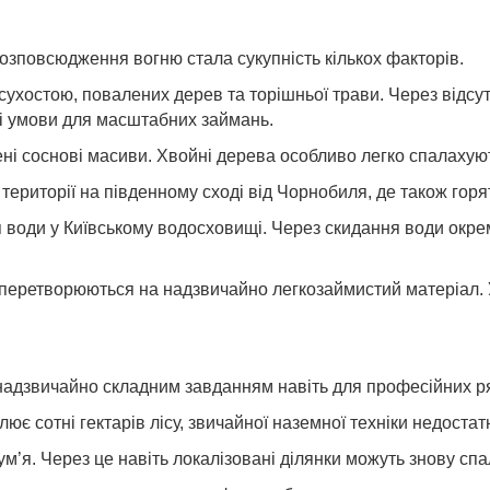
зповсюдження вогню стала сукупність кількох факторів.
 сухостою, повалених дерев та торішньої трави. Через відсу
ні умови для масштабних займань.
ені соснові масиви. Хвойні дерева особливо легко спалахуют
иторії на південному сході від Чорнобиля, де також горять
 води у Київському водосховищі. Через скидання води окрем
и перетворюються на надзвичайно легкозаймистий матеріал. 
є надзвичайно складним завданням навіть для професійних р
є сотні гектарів лісу, звичайної наземної техніки недостат
ум’я. Через це навіть локалізовані ділянки можуть знову сп