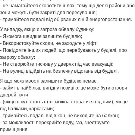
- не намагайтеся скоротити шлях, тому що деякі райони або
зони можуть бути закриті для пересування;
- тримайтеся подалі від обірваних ліній енергопостачання.
У випадку, якщо є загроза обвалу будинку:
- Якомога швидше залиште будівлю;
- Використовуйте сходи, не заходьте у ліфт;
- Повідомте інших людей, що перебувають у будівлі, про
загрозу обвалу;
- Не створюйте тисняву у дверях під час евакуації;
- На вулиці відійдіть на безпечну відстань від будівлі.
Якщо можливості залишити будівлю немає:
- займіть найбільш вигідну позицію: це може бути отвори
дверей, кути
- (якщо в куті стоїть стіл, можна сховатися під ним), місце
під балками, каркасами;
- тримайтесь подалі від вікон, не виходьте на балкон;
- за можливості перекрийте воду, газ, знеструмте
приміщення.