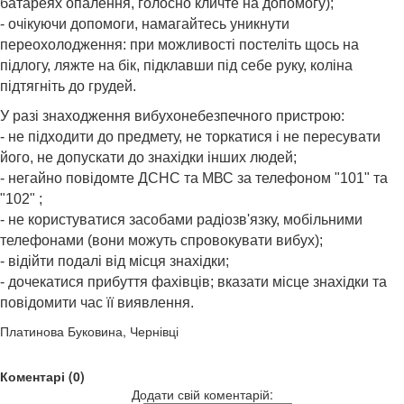
батареях опалення, голосно кличте на допомогу);
- очікуючи допомоги, намагайтесь уникнути
переохолодження: при можливості постеліть щось на
підлогу, ляжте на бік, підклавши під себе руку, коліна
підтягніть до грудей.
У разі знаходження вибухонебезпечного пристрою:
- не підходити до предмету, не торкатися і не пересувати
його, не допускати до знахідки інших людей;
- негайно повідомте ДСНС та МВС за телефоном "101" та
"102" ;
- не користуватися засобами радіозв'язку, мобільними
телефонами (вони можуть спровокувати вибух);
- відійти подалі від місця знахідки;
- дочекатися прибуття фахівців; вказати місце знахідки та
повідомити час її виявлення.
Платинова Буковина, Чернівці
Коментарі (0)
Додати свій коментарій: