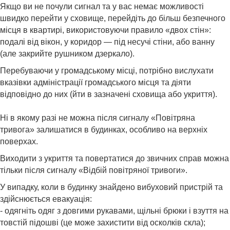
Якщо ви не почули сигнал та у вас немає можливості
швидко перейти у сховище, перейдіть до більш безпечного
місця в квартирі, використовуючи правило «двох стін»:
подалі від вікон, у коридор — під несучі стіни, або ванну
(але закрийте рушником дзеркало).
Перебуваючи у громадському місці, потрібно вислухати
вказівки адміністрації громадського місця та діяти
відповідно до них (йти в зазначені сховища або укриття).
Ні в якому разі не можна після сигналу «Повітряна
тривога» залишатися в будинках, особливо на верхніх
поверхах.
Виходити з укриття та повертатися до звичних справ можна
тільки після сигналу «Відбій повітряної тривоги».
У випадку, коли в будинку знайдено вибуховий пристрій та
здійснюється евакуація:
- одягніть одяг з довгими рукавами, щільні брюки і взуття на
товстій підошві (це може захистити від осколків скла);