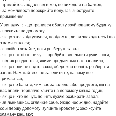
- тримайтесь подалі від вікон, не виходьте на балкон;
- за можливості перекрийте воду, газ, знеструмте
приміщення.
У випадку , якщо трапився обвал у зруйнованому будинку:
- покличте на допомогу;
- якщо хтось відгукнувся, повідомте, де ви знаходитесь і що
з вами сталося;
- спокійно чекайте, поки розберуть завал;
- якщо вас ніхто не чує, спробуйте вивільнити руки і ноги;
- відтак роздивіться, якими предметами вас завалило;
- якщо вони не надто важкі, обережно почніть розбирати
завал. Намагайтеся не зачепити те, на чому все
тримається;
- якщо не бачите, чим вас завалило, або предмети, які на
вас впали, терпляче кличте на допомогу кілька годин;
- якщо ніхто не чує, почніть дужче розбирати завал;
- звільнившись, огляньте себе. Якщо необхідно, надайте
собі першу допомогу: зупиніть кровотечу, зафіксуйте
зламану кінцівку;