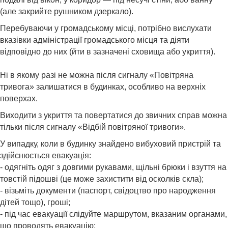
(але закрийте рушником дзеркало).
Перебуваючи у громадському місці, потрібно вислухати
вказівки адміністрації громадського місця та діяти
відповідно до них (йти в зазначені сховища або укриття).
Ні в якому разі не можна після сигналу «Повітряна
тривога» залишатися в будинках, особливо на верхніх
поверхах.
Виходити з укриття та повертатися до звичних справ можна
тільки після сигналу «Відбій повітряної тривоги».
У випадку, коли в будинку знайдено вибуховий пристрій та
здійснюється евакуація:
- одягніть одяг з довгими рукавами, щільні брюки і взуття на
товстій підошві (це може захистити від осколків скла);
- візьміть документи (паспорт, свідоцтво про народження
дітей тощо), гроші;
- під час евакуації слідуйте маршрутом, вказаним органами,
що проводять евакуацію;