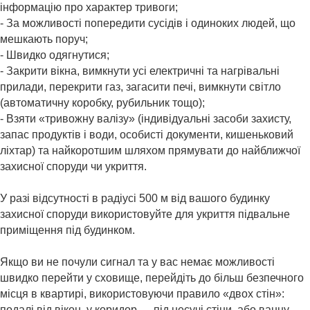
інформацію про характер тривоги;
- За можливості попередити сусідів і одиноких людей, що
мешкають поруч;
- Швидко одягнутися;
- Закрити вікна, вимкнути усі електричні та нагрівальні
прилади, перекрити газ, загасити печі, вимкнути світло
(автоматичну коробку, рубильник тощо);
- Взяти «тривожну валізу» (індивідуальні засоби захисту,
запас продуктів і води, особисті документи, кишеньковий
ліхтар) та найкоротшим шляхом прямувати до найближчої
захисної споруди чи укриття.
У разі відсутності в радіусі 500 м від вашого будинку
захисної споруди використовуйте для укриття підвальне
приміщення під будинком.
Якщо ви не почули сигнал та у вас немає можливості
швидко перейти у сховище, перейдіть до більш безпечного
місця в квартирі, використовуючи правило «двох стін»:
подалі від вікон, у коридор — під несучі стіни, або ванну