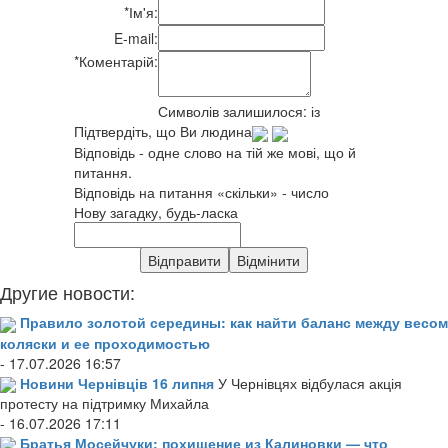
*
Ім'я:
E-mail:
*
Коментарій:
Символів залишилося:
із
Підтвердіть, що Ви людина
Відповідь - одне слово на тій же мові, що й
питання.
Відповідь на питання «скільки» - число
Нову загадку, будь-ласка
Другие новости:
Правило золотой середины: как найти баланс между весом
коляски и ее проходимостью
- 17.07.2026 16:57
Новини Чернівців 16 липня
У Чернівцях відбулася акція
протесту на підтримку Михайла
- 16.07.2026 17:11
Братья Мосейчуки: похищение из Калиновки — что