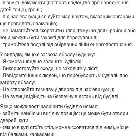
- візьміть документи (паспорт, свідоцтво про народження
дітей тощо), гроші;
- під час евакуації слідуйте маршрутом, вказаним органами,
що проводять евакуацію;
- не намагайтеся скоротити шлях, тому що деякі райони або
зони можуть бути закриті для пересування;
- тримайтеся подалі від обірваних ліній енергопостачання.
У випадку, якщо є загроза обвалу будинку:
- Якомога швидше залиште будівлю;
- Використовуйте сходи, не заходьте у ліфт;
- Повідомте інших людей, що перебувають у будівлі, про
загрозу обвалу;
- Не створюйте тисняву у дверях під час евакуації;
- На вулиці відійдіть на безпечну відстань від будівлі.
Якщо можливості залишити будівлю немає:
- займіть найбільш вигідну позицію: це може бути отвори
дверей, кути
- (якщо в куті стоїть стіл, можна сховатися під ним), місце
під балками, каркасами;