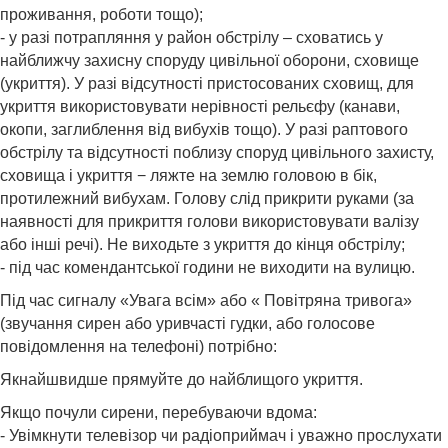
проживання, роботи тощо);
- у разі потрапляння у район обстрілу – сховатись у
найближчу захисну споруду цивільної оборони, сховище
(укриття). У разі відсутності пристосованих сховищ, для
укриття використовувати нерівності рельєфу (канави,
окопи, заглиблення від вибухів тощо). У разі раптового
обстрілу та відсутності поблизу споруд цивільного захисту,
сховища і укриття − ляжте на землю головою в бік,
протилежний вибухам. Голову слід прикрити руками (за
наявності для прикриття голови використовувати валізу
або інші речі). Не виходьте з укриття до кінця обстрілу;
- під час комендантської години не виходити на вулицю.
Під час сигналу «Увага всім» або « Повітряна тривога»
(звучання сирен або уривчасті гудки, або голосове
повідомлення на телефоні) потрібно:
Якнайшвидше прямуйте до найблищого укриття.
Якщо почули сирени, перебуваючи вдома:
- Увімкнути телевізор чи радіоприймач і уважно прослухати