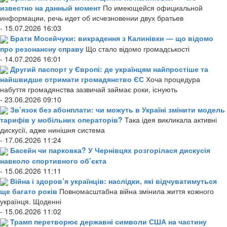
известно на данный момент
По имеющейся официальной
информации, речь идет об исчезновении двух братьев
- 15.07.2026 16:03
Брати Мосейчуки: викрадення з Калинівки — що відомо
про резонансну справу
Що стало відомо громадськості
- 14.07.2026 16:01
Другий паспорт у Європі: де українцям найпростіше та
найшвидше отримати громадянство ЄС
Хоча процедура
набуття громадянства зазвичай займає роки, існують
- 23.06.2026 09:10
Зв’язок без абонплати: чи можуть в Україні змінити модель
тарифів у мобільних операторів?
Така ідея викликала активні
дискусії, адже нинішня система
- 17.06.2026 11:24
Басейн чи парковка? У Чернівцях розгорілася дискусія
навколо спортивного об’єкта
- 15.06.2026 11:11
Війна і здоров’я українців: наслідки, які відчуватимуться
ще багато років
Повномасштабна війна змінила життя кожного
українця. Щоденні
- 15.06.2026 11:02
Трамп перетворює державні символи США на частину