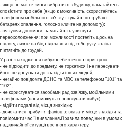
- якщо не маєте змоги вибратися з будинку, намагайтесь
сповістити про себе (якщо є можливість, скористайтесь
телефоном мобільного зв'язку, стукайте по трубах і
батареях опалення, голосно кличте на допомогу);
- очікуючи допомоги, намагайтесь уникнути
переохолодження: при можливості постеліть щось на
підлогу, ляжте на бік, підклавши під себе руку, коліна
підтягніть до грудей.
У разі знаходження вибухонебезпечного пристрою:
- не підходити до предмету, не торкатися і не пересувати
його, не допускати до знахідки інших людей;
- негайно повідомте ДСНС та МВС за телефоном "101" та
"102" ;
- не користуватися засобами радіозв'язку, мобільними
телефонами (вони можуть спровокувати вибух);
- відійти подалі від місця знахідки;
- дочекатися прибуття фахівців; вказати місце знахідки та
повідомити час її виявлення.Правила поведінки в умовах
надзвичайної ситуації воєнного характеру.