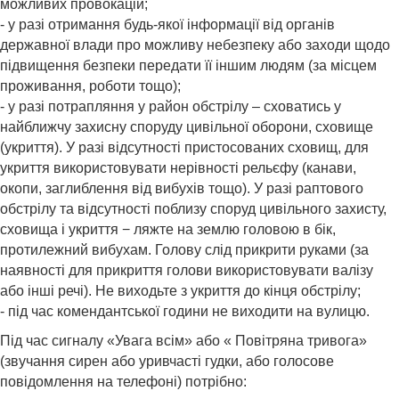
можливих провокацій;
- у разі отримання будь-якої інформації від органів
державної влади про можливу небезпеку або заходи щодо
підвищення безпеки передати її іншим людям (за місцем
проживання, роботи тощо);
- у разі потрапляння у район обстрілу – сховатись у
найближчу захисну споруду цивільної оборони, сховище
(укриття). У разі відсутності пристосованих сховищ, для
укриття використовувати нерівності рельєфу (канави,
окопи, заглиблення від вибухів тощо). У разі раптового
обстрілу та відсутності поблизу споруд цивільного захисту,
сховища і укриття − ляжте на землю головою в бік,
протилежний вибухам. Голову слід прикрити руками (за
наявності для прикриття голови використовувати валізу
або інші речі). Не виходьте з укриття до кінця обстрілу;
- під час комендантської години не виходити на вулицю.
Під час сигналу «Увага всім» або « Повітряна тривога»
(звучання сирен або уривчасті гудки, або голосове
повідомлення на телефоні) потрібно: