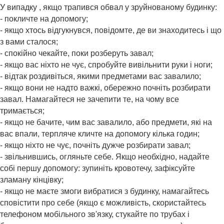
У випадку , якщо трапився обвал у зруйнованому будинку:
- покличте на допомогу;
- якщо хтось відгукнувся, повідомте, де ви знаходитесь і що
з вами сталося;
- спокійно чекайте, поки розберуть завал;
- якщо вас ніхто не чує, спробуйте вивільнити руки і ноги;
- відтак роздивіться, якими предметами вас завалило;
- якщо вони не надто важкі, обережно почніть розбирати
завал. Намагайтеся не зачепити те, на чому все
тримається;
- якщо не бачите, чим вас завалило, або предмети, які на
вас впали, терпляче кличте на допомогу кілька годин;
- якщо ніхто не чує, почніть дужче розбирати завал;
- звільнившись, огляньте себе. Якщо необхідно, надайте
собі першу допомогу: зупиніть кровотечу, зафіксуйте
зламану кінцівку;
- якщо не маєте змоги вибратися з будинку, намагайтесь
сповістити про себе (якщо є можливість, скористайтесь
телефоном мобільного зв'язку, стукайте по трубах і