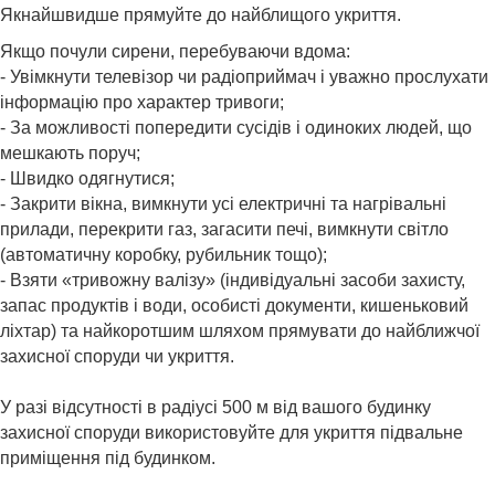
Якнайшвидше прямуйте до найблищого укриття.
Якщо почули сирени, перебуваючи вдома:
- Увімкнути телевізор чи радіоприймач і уважно прослухати
інформацію про характер тривоги;
- За можливості попередити сусідів і одиноких людей, що
мешкають поруч;
- Швидко одягнутися;
- Закрити вікна, вимкнути усі електричні та нагрівальні
прилади, перекрити газ, загасити печі, вимкнути світло
(автоматичну коробку, рубильник тощо);
- Взяти «тривожну валізу» (індивідуальні засоби захисту,
запас продуктів і води, особисті документи, кишеньковий
ліхтар) та найкоротшим шляхом прямувати до найближчої
захисної споруди чи укриття.
У разі відсутності в радіусі 500 м від вашого будинку
захисної споруди використовуйте для укриття підвальне
приміщення під будинком.