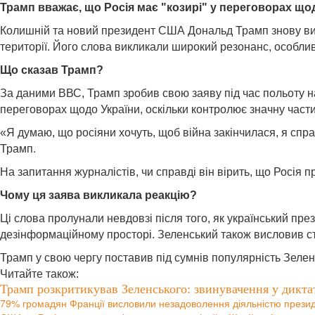
Трамп вважає, що Росія має "козирі" у переговорах що
Колишній та новий президент США Дональд Трамп знову висло
території. Його слова викликали широкий резонанс, особли
Що сказав Трамп?
За даними ВВС, Трамп зробив свою заяву під час польоту на
переговорах щодо України, оскільки контролює значну части
«Я думаю, що росіяни хочуть, щоб війна закінчилася, я спра
Трамп.
На запитання журналістів, чи справді він вірить, що Росія п
Чому ця заява викликала реакцію?
Ці слова пролунали невдовзі після того, як український пр
дезінформаційному просторі. Зеленський також висловив сту
Трамп у свою чергу поставив під сумнів популярність Зелен
Читайте також:
Трамп розкритикував Зеленського: звинувачення у дикта
79% громадян Франції висловили незадоволення діяльністю през