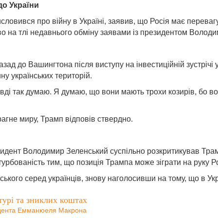
до України
вився про війну в Україні, заявив, що Росія має перевагу 
во на тлі недавнього обміну заявами із президентом Волод
зад до Вашингтона після виступу на інвестиційній зустрічі 
ну українських територій.
вді так думаю. Я думаю, що вони мають трохи козирів, бо во
рагне миру, Трамп відповів ствердно.
езидент Володимир Зеленський суспільно розкритикував Трам
рбованість тим, що позиція Трампа може зіграти на руку Ро
ського серед українців, знову наголосивши на тому, що в Ук
турі та зниклих коштах
идента Емманюеля Макрона