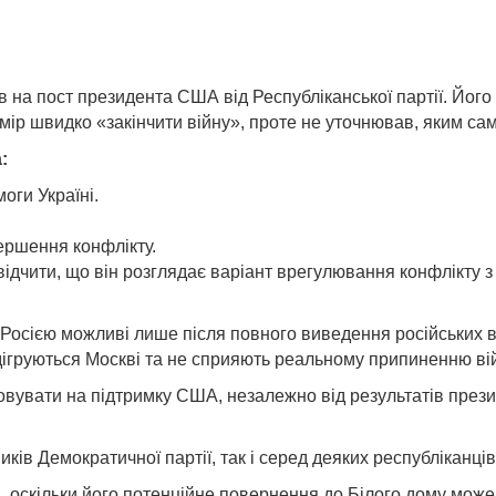
на пост президента США від Республіканської партії. Його п
мір швидко «закінчити війну», проте не уточнював, яким са
:
оги Україні.
вершення конфлікту.
 свідчити, що він розглядає варіант врегулювання конфлікту
Росією можливі лише після повного виведення російських в
дігруються Москві та не сприяють реальному припиненню ві
вувати на підтримку США, незалежно від результатів прези
ів Демократичної партії, так і серед деяких республіканців
 оскільки його потенційне повернення до Білого дому може 