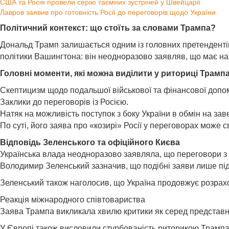
США та Росія провели серію таємних зустрічей у Швейцарії
Лавров заявив про готовність Росії до переговорів щодо України
Політичний контекст: що стоїть за словами Трампа?
Дональд Трамп залишається одним із головних претендентів 
політики Вашингтона: він неодноразово заявляв, що має на
Головні моменти, які можна виділити у риториці Трампа
Скептицизм щодо подальшої військової та фінансової допом
Заклики до переговорів із Росією.
Натяк на можливість поступок з боку України в обмін на за
По суті, його заява про «козирі» Росії у переговорах може
Відповідь Зеленського та офіційного Києва
Українська влада неодноразово заявляла, що переговори з 
Володимир Зеленський зазначив, що подібні заяви лише пі
Зеленський також наголосив, що Україна продовжує розрахо
Реакція міжнародного співтовариства
Заява Трампа викликала хвилю критики як серед представник
У Європі також висловили стурбованість риторикою Трампа,