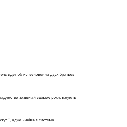
ь идет об исчезновении двух братьев
адянства зазвичай займає роки, існують
искусії, адже нинішня система