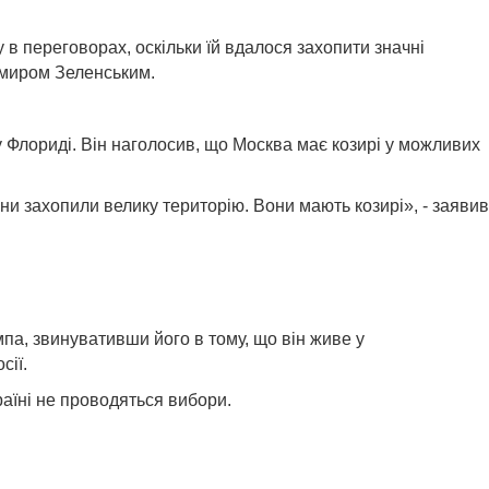
в переговорах, оскільки їй вдалося захопити значні
имиром Зеленським.
у Флориді. Він наголосив, що Москва має козирі у можливих
ни захопили велику територію. Вони мають козирі», - заявив
па, звинувативши його в тому, що він живе у
сії.
раїні не проводяться вибори.