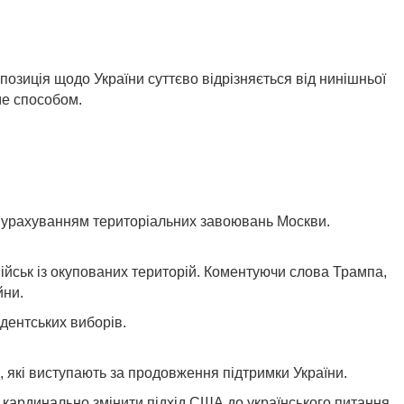
озиція щодо України суттєво відрізняється від нинішньої
ме способом.
 з урахуванням територіальних завоювань Москви.
ійськ із окупованих територій. Коментуючи слова Трампа,
йни.
дентських виборів.
, які виступають за продовження підтримки України.
кардинально змінити підхід США до українського питання.