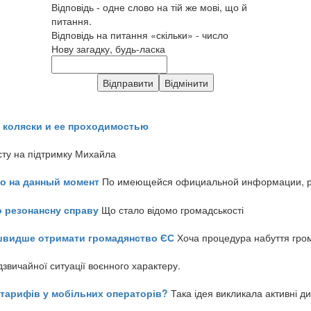
Відповідь - одне слово на тій же мові, що й
питання.
Відповідь на питання «скільки» - число
Нову загадку, будь-ласка
 коляски и ее проходимостью
сту на підтримку Михайла
но на данный момент
По имеющейся официальной информации, реч
о резонансну справу
Що стало відомо громадськості
айшвидше отримати громадянство ЄС
Хоча процедура набуття гром
звичайної ситуації воєнного характеру.
ь тарифів у мобільних операторів?
Така ідея викликала активні д