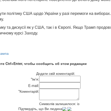
ти політику США щодо України у разі перемоги на виборах.
у.
мку та дискусії як у США, так і в Європі. Якщо Трамп прод
ичному курсі Заходу.
рампа
те Ctrl+Enter, чтобы сообщить об этом редакции
Додати свій коментарій:
*
Ім'я:
E-mail:
*
Коментарій:
Символів залишилося:
із
Підтвердіть, що Ви людина