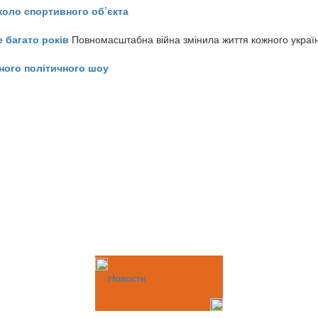
коло спортивного об’єкта
е багато років
Повномасштабна війна змінила життя кожного украї
ного політичного шоу
Новости