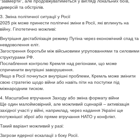
"завмерти", але продовжуватиметься у вигляді локальних боїв,
диверсій та обстрілів.
3. Зміна політичної ситуації у Росії
2025 рік може принести політичні зміни в Росії, які вплинуть на
війну. Гіпотетично можливі:
Внутрішня дестабілізація режиму Путіна через економічний спад та
невдоволення еліт.
Загострення боротьби між військовими угрупованнями та силовими
структурами РФ.
Послаблення контролю Кремля над регіонами, що може
спричинити внутрішні заворушення.
Якщо в Росії почнуться внутрішні проблеми, Кремль може змінити
свою стратегію щодо війни або навіть піти на поступки під
міжнародним тиском.
4. Масштабне втручання Заходу або зміна формату війни
Ще один малоймовірний, але можливий сценарій – активізація
західної участі у війні, наприклад, через надання Україні ще
потужнішої зброї або пряме втручання НАТО у конфлікт.
Такий варіант можливий у разі:
Загрози ядерної ескалації з боку Росії.