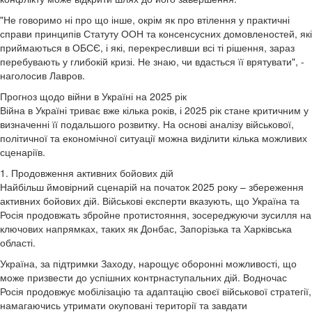
"Не говоримо ні про що інше, окрім як про втілення у практичні
справи принципів Статуту ООН та консенсусних домовленостей, які
приймаються в ОБСЄ, і які, перекресливши всі ті рішення, зараз
перебувають у глибокій кризі. Не знаю, чи вдасться її врятувати", -
наголосив Лавров.
Прогноз щодо війни в Україні на 2025 рік
Війна в Україні триває вже кілька років, і 2025 рік стане критичним у
визначенні її подальшого розвитку. На основі аналізу військової,
політичної та економічної ситуації можна виділити кілька можливих
сценаріїв.
1. Продовження активних бойових дій
Найбільш ймовірний сценарій на початок 2025 року – збереження
активних бойових дій. Військові експерти вказують, що Україна та
Росія продовжать збройне протистояння, зосереджуючи зусилля на
ключових напрямках, таких як Донбас, Запорізька та Харківська
області.
Україна, за підтримки Заходу, нарощує оборонні можливості, що
може призвести до успішних контрнаступальних дій. Водночас
Росія продовжує мобілізацію та адаптацію своєї військової стратегії,
намагаючись утримати окуповані території та завдати