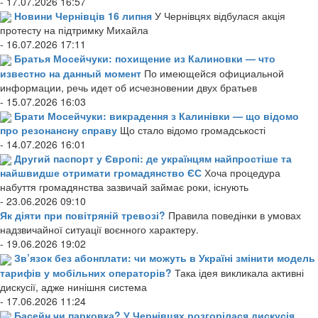
- 17.07.2026 16:57
Новини Чернівців 16 липня
У Чернівцях відбулася акція
протесту на підтримку Михайла
- 16.07.2026 17:11
Братья Мосейчуки: похищение из Калиновки — что
известно на данный момент
По имеющейся официальной
информации, речь идет об исчезновении двух братьев
- 15.07.2026 16:03
Брати Мосейчуки: викрадення з Калинівки — що відомо
про резонансну справу
Що стало відомо громадськості
- 14.07.2026 16:01
Другий паспорт у Європі: де українцям найпростіше та
найшвидше отримати громадянство ЄС
Хоча процедура
набуття громадянства зазвичай займає роки, існують
- 23.06.2026 09:10
Як діяти при повітряній тревозі?
Правила поведінки в умовах
надзвичайної ситуації воєнного характеру.
- 19.06.2026 19:02
Зв’язок без абонплати: чи можуть в Україні змінити модель
тарифів у мобільних операторів?
Така ідея викликала активні
дискусії, адже нинішня система
- 17.06.2026 11:24
Басейн чи парковка? У Чернівцях розгорілася дискусія