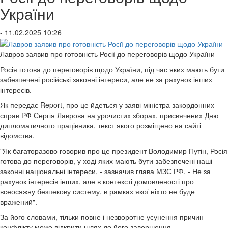
України
- 11.02.2025 10:26
Лавров заявив про готовність Росії до переговорів щодо України
Росія готова до переговорів щодо України, під час яких мають бути
забезпечені російські законні інтереси, але не за рахунок інших
інтересів.
Як передає Report, про це йдеться у заяві міністра закордонних
справ РФ Сергія Лаврова на урочистих зборах, присвячених Дню
дипломатичного працівника, текст якого розміщено на сайті
відомства.
"Як багаторазово говорив про це президент Володимир Путін, Росія
готова до переговорів, у ході яких мають бути забезпечені наші
законні національні інтереси, - зазначив глава МЗС РФ. - Не за
рахунок інтересів інших, але в контексті домовленості про
всеосяжну безпекову систему, в рамках якої ніхто не буде
вражений".
За його словами, тільки повне і незворотне усунення причин
конфлікту може відкрити шлях до його завершення.