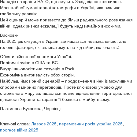
Нападів на країни НАТО, що змусить Захід відповісти силою.
Масштабної гуманітарної катастрофи в Україні, яка викличе
глобальну реакцію.
Цей сценарій може призвести до більш радикального розв'язання
війни, однак ризики ескалації будуть надзвичайно високими.
Висновки
На 2025 рік ситуація в Україні залишається невизначеною, але
головні фактори, які впливатимуть на хід війни, включають:
Обсяги військової допомоги Україні.
Політичні зміни в США та ЄС.
Внутрішньополітична ситуація в Росії.
Економічна витривалість обох сторін.
Найбільш ймовірний сценарій – продовження війни із можливими
спробами мирних переговорів. Проте ключовою умовою для
стабільного миру залишається повне відновлення територіальної
цілісності України та гарантії її безпеки в майбутньому.
Платинова Буковина, Чернівці
Ключові слова:
Лавров 2025
,
перемовини росія україна 2025
,
прогноз війни 2025