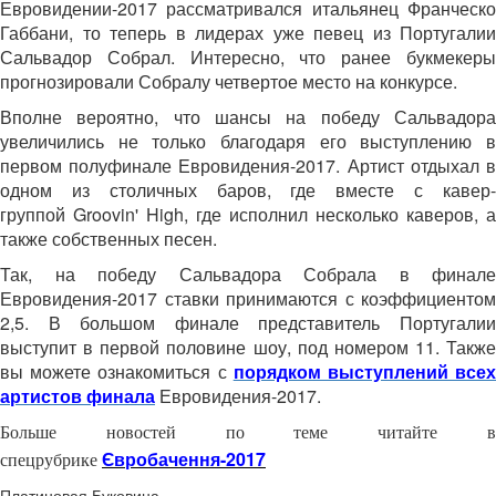
Евровидении-2017 рассматривался итальянец Франческо
Габбани, то теперь в лидерах уже певец из Португалии
Сальвадор Собрал. Интересно, что ранее букмекеры
прогнозировали Собралу четвертое место на конкурсе.
Вполне вероятно, что шансы на победу Сальвадора
увеличились не только благодаря его выступлению в
первом полуфинале Евровидения-2017. Артист отдыхал в
одном из столичных баров, где вместе с кавер-
группой Groovin' High, где исполнил несколько каверов, а
также собственных песен.
Так, на победу Сальвадора Собрала в финале
Евровидения-2017 ставки принимаются с коэффициентом
2,5. В большом финале представитель Португалии
выступит в первой половине шоу, под номером 11. Также
вы можете ознакомиться с
порядком выступлений все
артистов финала
Евровидения-2017.
Больше новостей по теме читайте в
Євробачення-2017
спецрубрике
Платиновая Буковина