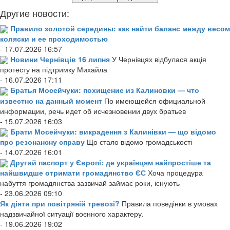
Другие новости:
Правило золотой середины: как найти баланс между весом
коляски и ее проходимостью
- 17.07.2026 16:57
Новини Чернівців 16 липня
У Чернівцях відбулася акція
протесту на підтримку Михайла
- 16.07.2026 17:11
Братья Мосейчуки: похищение из Калиновки — что
известно на данный момент
По имеющейся официальной
информации, речь идет об исчезновении двух братьев
- 15.07.2026 16:03
Брати Мосейчуки: викрадення з Калинівки — що відомо
про резонансну справу
Що стало відомо громадськості
- 14.07.2026 16:01
Другий паспорт у Європі: де українцям найпростіше та
найшвидше отримати громадянство ЄС
Хоча процедура
набуття громадянства зазвичай займає роки, існують
- 23.06.2026 09:10
Як діяти при повітряній тревозі?
Правила поведінки в умовах
надзвичайної ситуації воєнного характеру.
- 19.06.2026 19:02