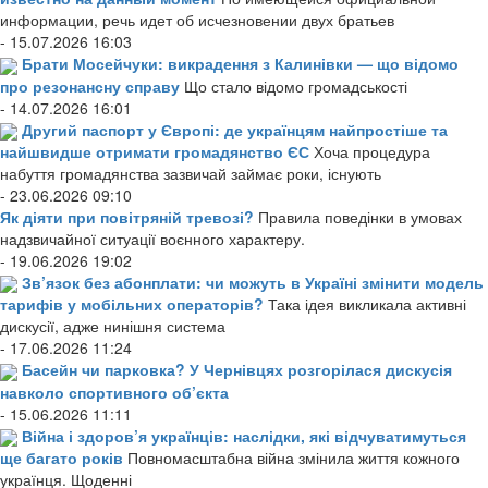
информации, речь идет об исчезновении двух братьев
- 15.07.2026 16:03
Брати Мосейчуки: викрадення з Калинівки — що відомо
про резонансну справу
Що стало відомо громадськості
- 14.07.2026 16:01
Другий паспорт у Європі: де українцям найпростіше та
найшвидше отримати громадянство ЄС
Хоча процедура
набуття громадянства зазвичай займає роки, існують
- 23.06.2026 09:10
Як діяти при повітряній тревозі?
Правила поведінки в умовах
надзвичайної ситуації воєнного характеру.
- 19.06.2026 19:02
Зв’язок без абонплати: чи можуть в Україні змінити модель
тарифів у мобільних операторів?
Така ідея викликала активні
дискусії, адже нинішня система
- 17.06.2026 11:24
Басейн чи парковка? У Чернівцях розгорілася дискусія
навколо спортивного об’єкта
- 15.06.2026 11:11
Війна і здоров’я українців: наслідки, які відчуватимуться
ще багато років
Повномасштабна війна змінила життя кожного
українця. Щоденні