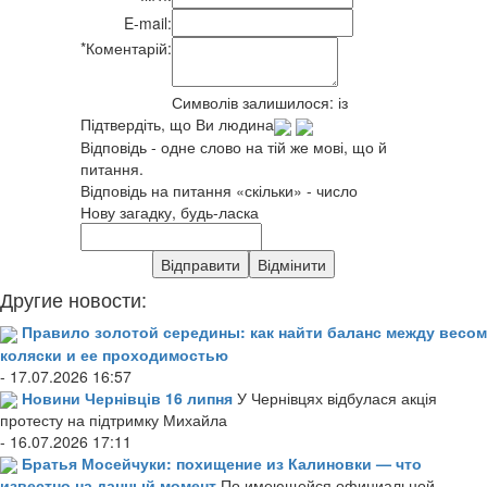
E-mail:
*
Коментарій:
Символів залишилося:
із
Підтвердіть, що Ви людина
Відповідь - одне слово на тій же мові, що й
питання.
Відповідь на питання «скільки» - число
Нову загадку, будь-ласка
Другие новости:
Правило золотой середины: как найти баланс между весом
коляски и ее проходимостью
- 17.07.2026 16:57
Новини Чернівців 16 липня
У Чернівцях відбулася акція
протесту на підтримку Михайла
- 16.07.2026 17:11
Братья Мосейчуки: похищение из Калиновки — что
известно на данный момент
По имеющейся официальной