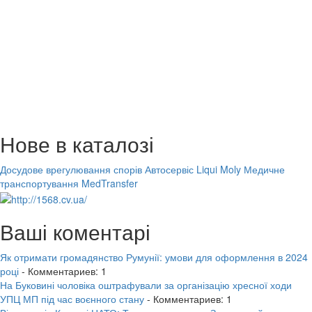
Нове в каталозі
Досудове врегулювання спорів
Автосервіс Liqui Moly
Медичне
транспортування MedTransfer
Ваші коментарі
Як отримати громадянство Румунії: умови для оформлення в 2024
році
- Комментариев: 1
На Буковині чоловіка оштрафували за організацію хресної ходи
УПЦ МП під час воєнного стану
- Комментариев: 1