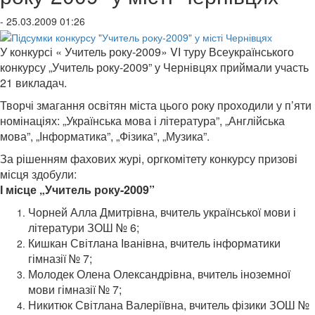
- 25.03.2009 01:26
У конкурсі « Учитель року-2009» VІ туру Всеукраїнського
конкурсу „Учитель року-2009” у Чернівцях приймали участь
21 викладач.
Творчі змагання освітян міста цього року проходили у п’яти
номінаціях: „Українська мова і література”, „Англійська
мова”, „Інформатика”, „Фізика”, „Музика”.
За рішенням фахових журі, оргкомітету конкурсу призові
місця здобули:
І місце „Учитель року-2009”
Чорней Алла Дмитрівна, вчитель української мови і
літератури ЗОШ № 6;
Кишкан Світлана Іванівна, вчитель інформатики
гімназії № 7;
Молодек Олена Олександрівна, вчитель іноземної
мови гімназії № 7;
Никитюк Світлана Валеріївна, вчитель фізики ЗОШ №