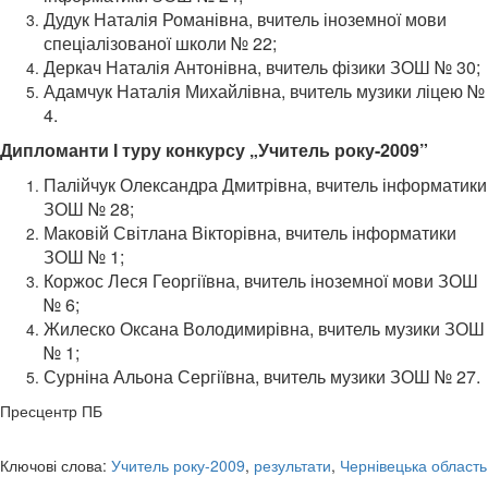
Дудук Наталія Романівна, вчитель іноземної мови
спеціалізованої школи № 22;
Деркач Наталія Антонівна, вчитель фізики ЗОШ № 30;
Адамчук Наталія Михайлівна, вчитель музики ліцею №
4.
Дипломанти І туру конкурсу „Учитель року-2009”
Палійчук Олександра Дмитрівна, вчитель інформатики
ЗОШ № 28;
Маковій Світлана Вікторівна, вчитель інформатики
ЗОШ № 1;
Коржос Леся Георгіївна, вчитель іноземної мови ЗОШ
№ 6;
Жилеско Оксана Володимирівна, вчитель музики ЗОШ
№ 1;
Сурніна Альона Сергіївна, вчитель музики ЗОШ № 27.
Пресцентр ПБ
Ключові слова:
Учитель року-2009
,
результати
,
Чернівецька область