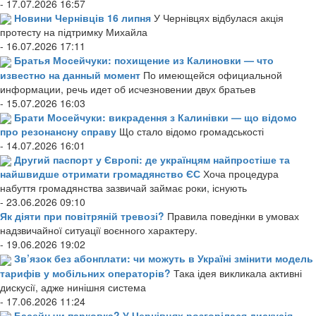
- 17.07.2026 16:57
Новини Чернівців 16 липня
У Чернівцях відбулася акція
протесту на підтримку Михайла
- 16.07.2026 17:11
Братья Мосейчуки: похищение из Калиновки — что
известно на данный момент
По имеющейся официальной
информации, речь идет об исчезновении двух братьев
- 15.07.2026 16:03
Брати Мосейчуки: викрадення з Калинівки — що відомо
про резонансну справу
Що стало відомо громадськості
- 14.07.2026 16:01
Другий паспорт у Європі: де українцям найпростіше та
найшвидше отримати громадянство ЄС
Хоча процедура
набуття громадянства зазвичай займає роки, існують
- 23.06.2026 09:10
Як діяти при повітряній тревозі?
Правила поведінки в умовах
надзвичайної ситуації воєнного характеру.
- 19.06.2026 19:02
Зв’язок без абонплати: чи можуть в Україні змінити модель
тарифів у мобільних операторів?
Така ідея викликала активні
дискусії, адже нинішня система
- 17.06.2026 11:24
Басейн чи парковка? У Чернівцях розгорілася дискусія