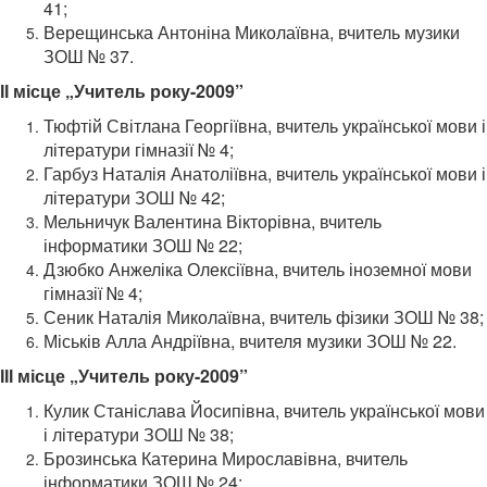
41;
Верещинська Антоніна Миколаївна, вчитель музики
ЗОШ № 37.
ІІ місце „Учитель року-2009”
Тюфтій Світлана Георгіївна, вчитель української мови і
літератури гімназії № 4;
Гарбуз Наталія Анатоліївна, вчитель української мови і
літератури ЗОШ № 42;
Мельничук Валентина Вікторівна, вчитель
інформатики ЗОШ № 22;
Дзюбко Анжеліка Олексіївна, вчитель іноземної мови
гімназії № 4;
Сеник Наталія Миколаївна, вчитель фізики ЗОШ № 38;
Міськів Алла Андріївна, вчителя музики ЗОШ № 22.
ІІІ місце „Учитель року-2009”
Кулик Станіслава Йосипівна, вчитель української мови
і літератури ЗОШ № 38;
Брозинська Катерина Мирославівна, вчитель
інформатики ЗОШ № 24;