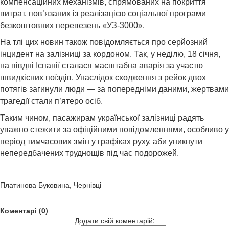
компенсаційних механізмів, спрямованих на покриття
витрат, пов’язаних із реалізацією соціальної програми
безкоштовних перевезень «УЗ-3000».
На тлі цих новин також повідомляється про серйозний
інцидент на залізниці за кордоном. Так, у неділю, 18 січня,
на півдні Іспанії сталася масштабна аварія за участю
швидкісних поїздів. Унаслідок сходження з рейок двох
потягів загинули люди — за попередніми даними, жертвами
трагедії стали п’ятеро осіб.
Таким чином, пасажирам української залізниці радять
уважно стежити за офіційними повідомленнями, особливо у
період тимчасових змін у графіках руху, аби уникнути
непередбачених труднощів під час подорожей.
Платинова Буковина, Чернівці
Коментарі (0)
Додати свій коментарій: