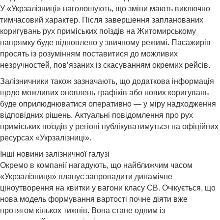
У «Укрзалізниці» наголошують, що зміни мають виключно
тимчасовий характер. Після завершення запланованих
коригувань рух приміських поїздів на Житомирському
напрямку буде відновлено у звичному режимі. Пасажирів
просять із розумінням поставитися до можливих
незручностей, пов’язаних із скасуванням окремих рейсів.
Залізничники також зазначають, що додаткова інформація
щодо можливих оновлень графіків або нових коригувань
буде оприлюднюватися оперативно — у міру надходження
відповідних рішень. Актуальні повідомлення про рух
приміських поїздів у регіоні публікуватимуться на офіційних
ресурсах «Укрзалізниці».
Інші новини залізничної галузі
Окремо в компанії нагадують, що найближчим часом
«Укрзалізниця» планує запровадити динамічне
ціноутворення на квитки у вагони класу СВ. Очікується, що
нова модель формування вартості почне діяти вже
протягом кількох тижнів. Вона стане одним із