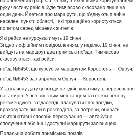
на оновлений графік. У зв’язку з технічними коригуваннями
руху частину рейсів буде тимчасово скасовано лише на
один день. Йдеться про маршрути, що з’єднують північні
населені пункти області, і які традиційно користуються
попитом серед місцевих жителів.
Які рейси не курсуватимуть 19 січня
Згідно з офіційним повідомленням, у неділю, 19 січня, не
вийдуть на маршрут два приміські поїзди. Тимчасово
скасовуються такі рейси:
поїзд №6450, що курсує за маршрутом Коростень — Овруч;
поїзд №6453 за напрямком Овруч — Коростень.
У зазначену дату ці поїзди не здійснюватимуть перевезення
пасажирів. У зв’язку з цим мешканцям та гостям регіону
рекомендують заздалегідь планувати свої поїздки,
враховувати зміни в розкладі та, за потреби, обирати
альтернативні способи пересування — автобусне
сполучення або інші доступні маршрути залізницею.
Подальша робота приміських поїздів