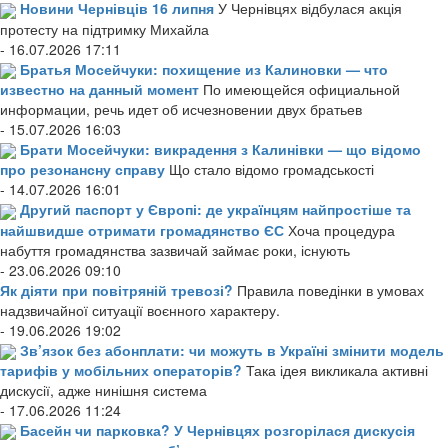
Новини Чернівців 16 липня
У Чернівцях відбулася акція
протесту на підтримку Михайла
- 16.07.2026 17:11
Братья Мосейчуки: похищение из Калиновки — что
известно на данный момент
По имеющейся официальной
информации, речь идет об исчезновении двух братьев
- 15.07.2026 16:03
Брати Мосейчуки: викрадення з Калинівки — що відомо
про резонансну справу
Що стало відомо громадськості
- 14.07.2026 16:01
Другий паспорт у Європі: де українцям найпростіше та
найшвидше отримати громадянство ЄС
Хоча процедура
набуття громадянства зазвичай займає роки, існують
- 23.06.2026 09:10
Як діяти при повітряній тревозі?
Правила поведінки в умовах
надзвичайної ситуації воєнного характеру.
- 19.06.2026 19:02
Зв’язок без абонплати: чи можуть в Україні змінити модель
тарифів у мобільних операторів?
Така ідея викликала активні
дискусії, адже нинішня система
- 17.06.2026 11:24
Басейн чи парковка? У Чернівцях розгорілася дискусія