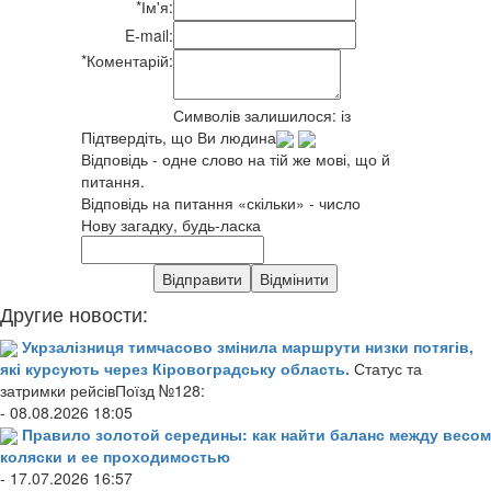
*
Ім'я:
E-mail:
*
Коментарій:
Символів залишилося:
із
Підтвердіть, що Ви людина
Відповідь - одне слово на тій же мові, що й
питання.
Відповідь на питання «скільки» - число
Нову загадку, будь-ласка
Другие новости:
Укрзалізниця тимчасово змінила маршрути низки потягів,
які курсують через Кіровоградську область.
Статус та
затримки рейсівПоїзд №128:
- 08.08.2026 18:05
Правило золотой середины: как найти баланс между весом
коляски и ее проходимостью
- 17.07.2026 16:57