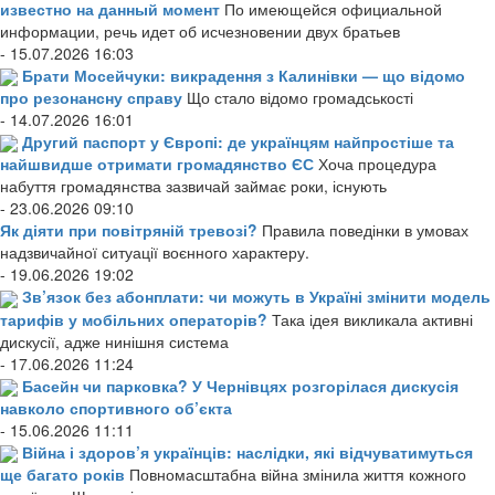
известно на данный момент
По имеющейся официальной
информации, речь идет об исчезновении двух братьев
- 15.07.2026 16:03
Брати Мосейчуки: викрадення з Калинівки — що відомо
про резонансну справу
Що стало відомо громадськості
- 14.07.2026 16:01
Другий паспорт у Європі: де українцям найпростіше та
найшвидше отримати громадянство ЄС
Хоча процедура
набуття громадянства зазвичай займає роки, існують
- 23.06.2026 09:10
Як діяти при повітряній тревозі?
Правила поведінки в умовах
надзвичайної ситуації воєнного характеру.
- 19.06.2026 19:02
Зв’язок без абонплати: чи можуть в Україні змінити модель
тарифів у мобільних операторів?
Така ідея викликала активні
дискусії, адже нинішня система
- 17.06.2026 11:24
Басейн чи парковка? У Чернівцях розгорілася дискусія
навколо спортивного об’єкта
- 15.06.2026 11:11
Війна і здоров’я українців: наслідки, які відчуватимуться
ще багато років
Повномасштабна війна змінила життя кожного