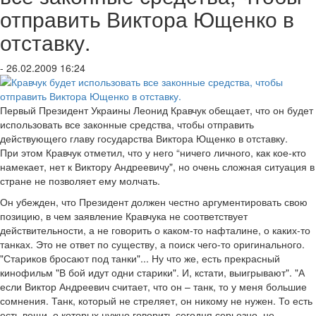
отправить Виктора Ющенко в
отставку.
- 26.02.2009 16:24
Первый Президент Украины Леонид Кравчук обещает, что он будет
использовать все законные средства, чтобы отправить
действующего главу государства Виктора Ющенко в отставку.
При этом Кравчук отметил, что у него “ничего личного, как кое-кто
намекает, нет к Виктору Андреевичу", но очень сложная ситуация в
стране не позволяет ему молчать.
Он убежден, что Президент должен честно аргументировать свою
позицию, в чем заявление Кравчука не соответствует
действительности, а не говорить о каком-то нафталине, о каких-то
танках. Это не ответ по существу, а поиск чего-то оригинального.
"Стариков бросают под танки"... Ну что же, есть прекрасный
кинофильм "В бой идут одни старики". И, кстати, выигрывают". "А
если Виктор Андреевич считает, что он – танк, то у меня большие
сомнения. Танк, который не стреляет, он никому не нужен. То есть
есть вещи, о которых нужно говорить сегодня серьезно, не