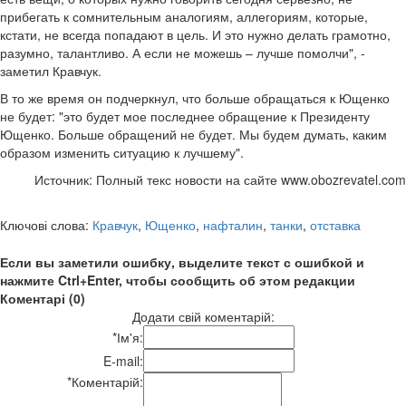
прибегать к сомнительным аналогиям, аллегориям, которые,
кстати, не всегда попадают в цель. И это нужно делать грамотно,
разумно, талантливо. А если не можешь – лучше помолчи", -
заметил Кравчук.
В то же время он подчеркнул, что больше обращаться к Ющенко
не будет: "это будет мое последнее обращение к Президенту
Ющенко. Больше обращений не будет. Мы будем думать, каким
образом изменить ситуацию к лучшему".
Источник: Полный текс новости на сайте www.obozrevatel.com
Ключові слова:
Кравчук
,
Ющенко
,
нафталин
,
танки
,
отставка
Если вы заметили ошибку, выделите текст с ошибкой и
нажмите Ctrl+Enter, чтобы сообщить об этом редакции
Коментарі (0)
Додати свій коментарій:
*
Ім'я:
E-mail:
*
Коментарій: