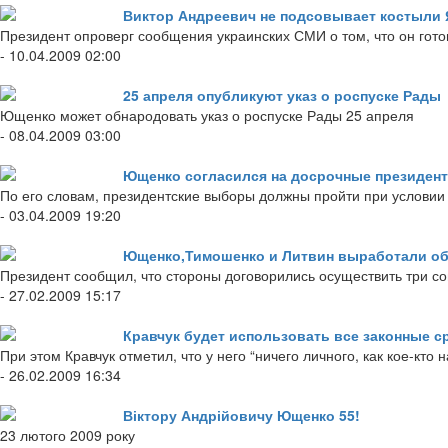
Виктор Андреевич не подсовывает костыли
Президент опроверг сообщения украинских СМИ о том, что он гото
- 10.04.2009 02:00
25 апреля опубликуют указ о роспуске Рады
Ющенко может обнародовать указ о роспуске Рады 25 апреля
- 08.04.2009 03:00
Ющенко согласился на досрочные президен
По его словам, президентские выборы должны пройти при условии
- 03.04.2009 19:20
Ющенко,Тимошенко и Литвин выработали об
Президент сообщил, что стороны договорились осуществить три с
- 27.02.2009 15:17
Кравчук будет использовать все законные с
При этом Кравчук отметил, что у него “ничего личного, как кое-кто
- 26.02.2009 16:34
Віктору Андрійовичу Ющенко 55!
23 лютого 2009 року