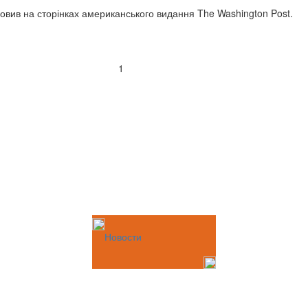
ловив на сторінках американського видання The Washington Post.
1
Новости