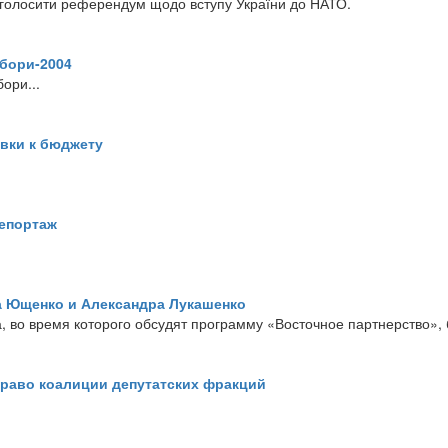
оголосити референдум щодо вступу України до НАТО.
ибори-2004
ори...
вки к бюджету
епортаж
ра Ющенко и Александра Лукашенко
, во время которого обсудят программу «Восточное партнерство», 
право коалиции депутатских фракций