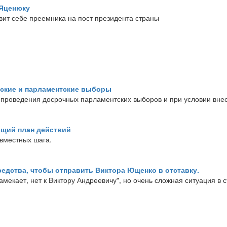
 Яценюку
вит себе преемника на пост президента страны
тские и парламентские выборы
 проведения досрочных парламентских выборов и при условии вне
щий план действий
овместных шага.
редства, чтобы отправить Виктора Ющенко в отставку.
 намекает, нет к Виктору Андреевичу", но очень сложная ситуация в