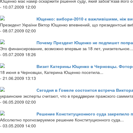
Ющенко має намір оскаржити рішення суду, який забов"язав його 
- 10.07.2009 12:00
Ющенко: вибори-2010 є важливішими, ніж в
Президент України Віктор Ющенко впевнений, що президентські виб
- 08.07.2009 02:00
Почему Прездент Ющенко не подпишет попра
Это финансирование, возможно впервые за 18 лет, унизительное...
- 05.07.2009 18:26
Визит Катерины Ющенко в Черновцы. Фотор
18 июня в Черновцах, Катерина Ющенко посетила...
- 21.06.2009 13:13
Сегодня в Гомеле состоится встреча Викто
украинские эксперты считают, что в преддверии пражского саммита
- 06.05.2009 02:00
Решение Конституционного суда закрепило 
Абсолютно прогнозируемое решение Конституционного суда...
- 03.05.2009 14:00