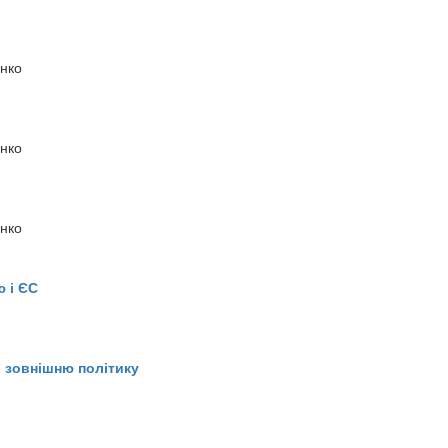
нко
нко
нко
ю і ЄС
 зовнішню політику