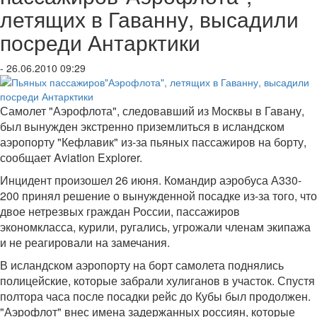
летящих в Гаванну, высадили
посреди Антарктики
- 26.06.2010 09:29
Самолет "Аэрофлота", следовавший из Москвы в Гавану,
был вынужден экстренно приземлиться в исландском
аэропорту "Кефлавик" из-за пьяных пассажиров на борту,
сообщает Aviation Explorer.
Инцидент произошел 26 июня. Командир аэробуса А330-
200 принял решение о вынужденной посадке из-за того, что
двое нетрезвых граждан России, пассажиров
экономкласса, курили, ругались, угрожали членам экипажа
и не реагировали на замечания.
В исландском аэропорту на борт самолета поднялись
полицейские, которые забрали хулиганов в участок. Спустя
полтора часа после посадки рейс до Кубы был продолжен.
"Аэрофлот" внес имена задержанных россиян, которые