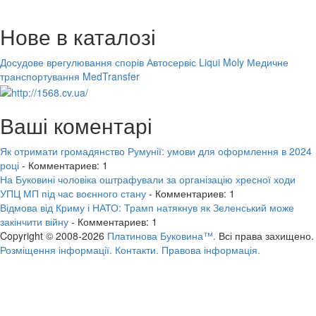
Нове в каталозі
Досудове врегулювання спорів
Автосервіс Liqui Moly
Медичне
транспортування MedTransfer
Ваші коментарі
Як отримати громадянство Румунії: умови для оформлення в 2024
році
- Комментариев: 1
На Буковині чоловіка оштрафували за організацію хресної ходи
УПЦ МП під час воєнного стану
- Комментариев: 1
Відмова від Криму і НАТО: Трамп натякнув як Зеленський може
закінчити війну
- Комментариев: 1
Copyright © 2008-2026
Платинова Буковина™.
Всі права захищено.
Розміщення інформації.
Контакти.
Правова інформація.