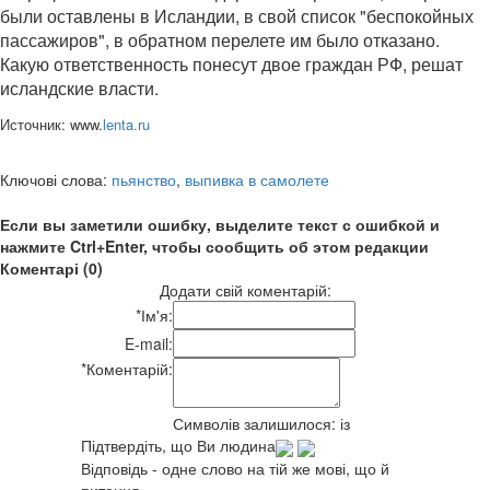
были оставлены в Исландии, в свой список "беспокойных
пассажиров", в обратном перелете им было отказано.
Какую ответственность понесут двое граждан РФ, решат
исландские власти.
Источник: www.
lenta.ru
Ключові слова:
пьянство
,
выпивка в самолете
Если вы заметили ошибку, выделите текст с ошибкой и
нажмите Ctrl+Enter, чтобы сообщить об этом редакции
Коментарі (0)
Додати свій коментарій:
*
Ім'я:
E-mail:
*
Коментарій:
Символів залишилося:
із
Підтвердіть, що Ви людина
Відповідь - одне слово на тій же мові, що й
питання.