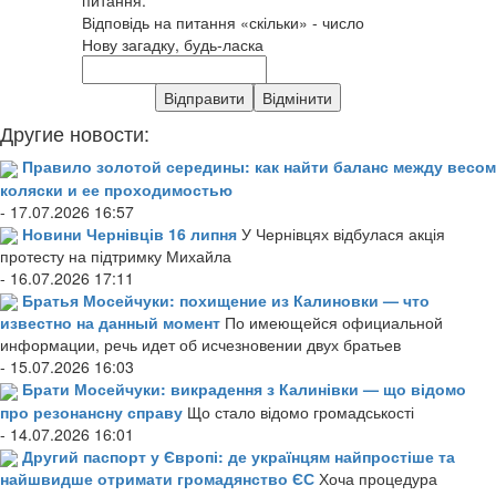
Відповідь на питання «скільки» - число
Нову загадку, будь-ласка
Другие новости:
Правило золотой середины: как найти баланс между весом
коляски и ее проходимостью
- 17.07.2026 16:57
Новини Чернівців 16 липня
У Чернівцях відбулася акція
протесту на підтримку Михайла
- 16.07.2026 17:11
Братья Мосейчуки: похищение из Калиновки — что
известно на данный момент
По имеющейся официальной
информации, речь идет об исчезновении двух братьев
- 15.07.2026 16:03
Брати Мосейчуки: викрадення з Калинівки — що відомо
про резонансну справу
Що стало відомо громадськості
- 14.07.2026 16:01
Другий паспорт у Європі: де українцям найпростіше та
найшвидше отримати громадянство ЄС
Хоча процедура