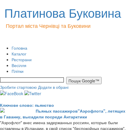
Платинова Буковина
Портал міста Чернівці та Буковини
Головна
Каталог
Ресторани
Весілля
Плітки
Зробити стартовою
Додати в обрані
Ключове слово: пьянство
Пьяных пассажиров"Аэрофлота", летящих
в Гаванну, высадили посреди Антарктики
"Аэрофлот" внес имена задержанных россиян, которые были
оставлены в Исландии, в свой список "беспокойных пассажиров",