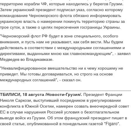
территорию корабли ЧФ, которые находились у берегов Грузии.
Затем украинский президент подписал указ, согласно которому
командование Черноморского флота обязано информировать
украинскую власть о намерении покинуть территорию страны за
трое суток, а также о целях пересечения госграницы Украины.
"Черноморский флот РФ будет в зоне специального, особого
внимания, и пусть нам не указывают, как себя вести. Мы будем
действовать в соответствии с международными соглашениями и
директивами, выданными мною как главнокомандующим", - заявил
Медведев во Владикавказе.
"Неквалифицированное вмешательство ни к чему хорошему не
приведет. Мы готовы договариваться, но строго на основе
международных соглашений", - сказал он.
________________________________________________________
ТБИЛИСИ, 18 августа /Новости-Грузия/.
Президент Франции
Николя Саркози, выступивший посредником в урегулировании
конфликта в Южной Осетии, намерен созвать внеочередной совет
ЕС в случае нарушения Россией условия о безотлагательном
выводе войск из Грузии. Об этом французский президент пишет в
своей статье, опубликованной в понедельник газетой "Figaro".