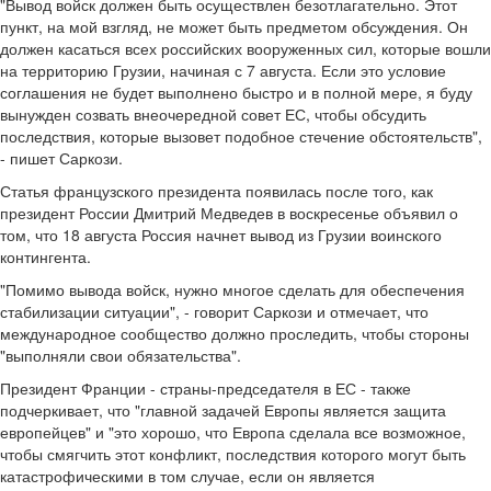
"Вывод войск должен быть осуществлен безотлагательно. Этот
пункт, на мой взгляд, не может быть предметом обсуждения. Он
должен касаться всех российских вооруженных сил, которые вошли
на территорию Грузии, начиная с 7 августа. Если это условие
соглашения не будет выполнено быстро и в полной мере, я буду
вынужден созвать внеочередной совет ЕС, чтобы обсудить
последствия, которые вызовет подобное стечение обстоятельств",
- пишет Саркози.
Статья французского президента появилась после того, как
президент России Дмитрий Медведев в воскресенье объявил о
том, что 18 августа Россия начнет вывод из Грузии воинского
контингента.
"Помимо вывода войск, нужно многое сделать для обеспечения
стабилизации ситуации", - говорит Саркози и отмечает, что
международное сообщество должно проследить, чтобы стороны
"выполняли свои обязательства".
Президент Франции - страны-председателя в ЕС - также
подчеркивает, что "главной задачей Европы является защита
европейцев" и "это хорошо, что Европа сделала все возможное,
чтобы смягчить этот конфликт, последствия которого могут быть
катастрофическими в том случае, если он является