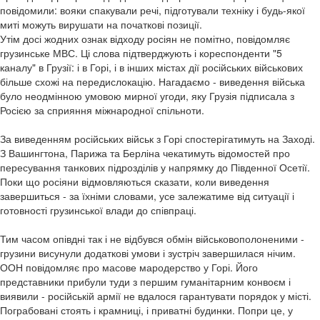
повідомили: вояки спакували речі, підготували техніку і будь-якої
миті можуть вирушати на початкові позиції.
Утім досі жодних ознак відходу росіян не помітно, повідомляє
грузинське МВС. Ці слова підтверджують і кореспонденти "5
каналу" в Грузії: і в Горі, і в інших містах дії російських військових
більше схожі на передислокацію. Нагадаємо - виведення війська
було неодмінною умовою мирної угоди, яку Грузія підписала з
Росією за сприяння міжнародної спільноти.
За виведенням російських військ з Горі спостерігатимуть на Заході.
З Вашингтона, Парижа та Берліна чекатимуть відомостей про
пересування танкових підрозділів у напрямку до Південної Осетії.
Поки що росіяни відмовляються сказати, коли виведення
завершиться - за їхніми словами, усе залежатиме від ситуації і
готовності грузинської влади до співпраці.
Тим часом опівдні так і не відбувся обмін військовополоненими -
грузини висунули додаткові умови і зустріч завершилася нічим.
ООН повідомляє про масове мародерство у Горі. Його
представники прибули туди з першим гуманітарним конвоєм і
виявили - російській армії не вдалося гарантувати порядок у місті.
Пограбовані стоять і крамниці, і приватні будинки. Попри це, у