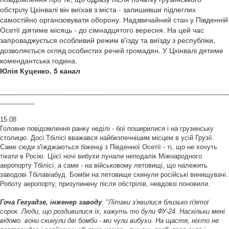
обстрілу Цхінвалі він виїхав з міста - залишивши підлеглих
самостійно організовувати оборону. Надзвичайний стан у Південній
Осетії діятиме місяць - до сімнадцятого вересня. На цей час
запроваджується особливий режим в'їзду та виїзду з республіки,
дозволяється огляд особистих речей громадян. У Цхінвалі дятиме
комендантська година.
Юлія Куценко. 5 канал
----------------------------------------------------------------------------------------------------------------
-----------------
15.08
Головне повідомлення ранку неділі - бої поширилися і на грузинську
столицю. Досі Тбілісі вважався найбезпечнішим місцем в усій Грузії.
Саме сюди з'їжджаються біженці з Південної Осетії - ті, що не хочуть
тікати в Росію. Ціієї ночі вибухи лунали неподалік Міжнародного
аеропорту Тбілісі, а саме - на військовому летовищі, що належить
заводові Тбілавіабуд. Бомби на летовище скинули російські винищувачі.
Роботу аеропорту, призупинену після обстрілів, невдовзі поновили.
Гоча Гегуадзе, інженер заводу
: "Літаки з'явилися близько п'ятої
сорок. Люди, що роздивилися їх, кажуть то були ФУ-24. Наскільки мені
відомо. вони скинули дві бомби - ми чули вибухи. На щастя, ніхто не