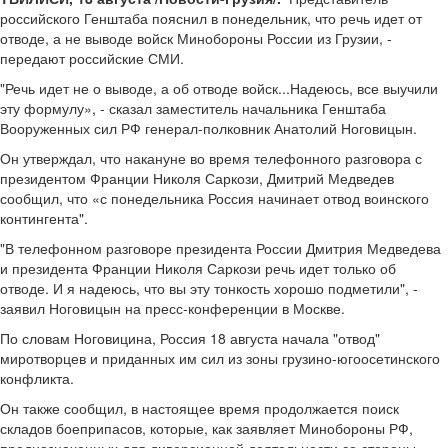
российского Генштаба пояснил в понедельник, что речь идет от
отводе, а не выводе войск Минобороны России из Грузии, -
передают российские СМИ.
"Речь идет не о выводе, а об отводе войск...Надеюсь, все выучили
эту формулу», - сказал заместитель начальника Генштаба
Вооруженных сил РФ генерал-полковник Анатолий Ноговицын.
Он утверждал, что накануне во время телефонного разговора с
президентом Франции Николя Саркози, Дмитрий Медведев
сообщил, что «с понедельника Россия начинает отвод воинского
контингента".
"В телефонном разговоре президента России Дмитрия Медведева
и президента Франции Николя Саркози речь идет только об
отводе. И я надеюсь, что вы эту тонкость хорошо подметили", -
заявил Ноговицын на пресс-конференции в Москве.
По словам Ноговицина, Россия 18 августа начала "отвод"
миротворцев и приданных им сил из зоны грузино-югоосетинского
конфликта.
Он также сообщил, в настоящее время продолжается поиск
складов боеприпасов, которые, как заявляет Минобороны РФ,
предназначенных для диверсионной деятельности со стороны