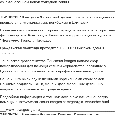
ознаменованием новой холодной войны".
________________________________________________________
ТБИЛИСИ, 18 августа /Новости-Грузия/.
Тбилиси в понедельник
прощается с журналистами, погибшими в Цхинвали.
Накануне юго-осетинская сторона передала госпиталю в Гори тела
фоторепортера Александра Климчука и корреспондента журнала
"Newsweek" Григола Чихладзе.
Гражданская панихида проходит с 16.00 в Кавказском доме в
Тбилиси.
Тбилисское фотоагентство Caucasus Images начало сбор
пожертвований для помощи семьям журналистов, погибших в
Цхинвали при исполнении своего профессионального долга.
Саша и Гига были единственными кормильцами своих семей.
Пожилые родители Саши, жена и двое маленьких детей Гиги
нуждаются в помощи в это трудное время.
Подробная информация о том, как можно оказать финансовую
помощь: http://www.caucasus-images.com/georgia_war/index.html
___www.newsgeorgia.ru___________________________________
ТБИЛИСИ, 18 августа /Новости-Грузия/.
Представитель