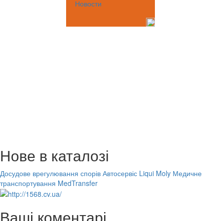
Новости
Нове в каталозі
Досудове врегулювання спорів
Автосервіс Liqui Moly
Медичне
транспортування MedTransfer
Ваші коментарі