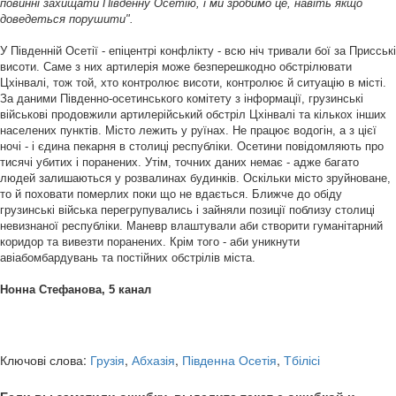
повинні захищати Південну Осетію, і ми зробимо це, навіть якщо
доведеться порушити".
У Південній Осетії - епіцентрі конфлікту - всю ніч тривали бої за Присські
висоти. Саме з них артилерія може безперешкодно обстрілювати
Цхінвалі, тож той, хто контролює висоти, контролює й ситуацію в місті.
За даними Південно-осетинського комітету з інформації, грузинські
військові продовжили артилерійський обстріл Цхінвалі та кількох інших
населених пунктів. Місто лежить у руїнах. Не працює водогін, а з цієї
ночі - і єдина пекарня в столиці республіки. Осетини повідомляють про
тисячі убитих і поранених. Утім, точних даних немає - адже багато
людей залишаються у розвалинах будинків. Оскільки місто зруйноване,
то й поховати померлих поки що не вдається. Ближче до обіду
грузинські війська перегрупувались і зайняли позиції поблизу столиці
невизнаної республіки. Маневр влаштували аби створити гуманітарний
коридор та вивезти поранених. Крім того - аби уникнути
авіабомбардувань та постійних обстрілів міста.
Нонна Стефанова, 5 канал
Ключові слова:
Грузія
,
Абхазія
,
Південна Осетія
,
Тбілісі
Если вы заметили ошибку, выделите текст с ошибкой и