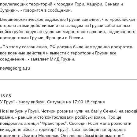
прилегающих территорий к городам Гори, Хашури, Сенаки и
Зугдиди», - говорится в сообщении.
Внешнеполитическое ведомство Грузии заявляет, что «российская
сторона этими действиями и не выводом из Грузии собственных
войск грубо нарушает условия мирного соглашения, подписанного
президентами Грузии, Франции и России.
«По этому соглашению, РФ должна была немедленно прекратить
все военные действия и вывести с территории Грузии все
соединения» - заявляет МИД Грузии.
newsgeorgia.ru
________________________________________________________
18.08
У Грузії - знову вибухи. Ситуація на 17:00 18 серпня
Нові вибухи у Грузії. Чотири розриви чули на базі у Сенакі, на заході
країни, - раніше місто контролювали російські вояки. Про це
повідомляє агенція "Франс прес". Сьогодні Росія мала розпочати
виведення військ з території Грузії. Таке пообіцяв напередодні
президент Дмитро Медведєв. Опівдні російські інформагенції