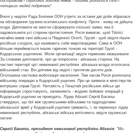
постраждав і серйозних збитків немає - лишень розбилося скло і
чотирьох людей подряпало".
Вночі у неділю Рада Безпеки ООН утретє за останні дві доби зібралася
на обговорення грузино-осетинського конфлікту. Проте - знову не дійшла
згоди. Дипломати не змогли сформувати спільної заяви, яка б
задовольнила усі сторони протистояння. Росія вимагає, щоб Тбілісі
негайно вивів свої війська із Південної Осетії, Грузія - щоб звідти пішли
російські солдати, що називають себе миротворцями. Сама ж ООН
більше переймається іншою гарячою точкою на території Грузії -
Кодорською ущелиною. Місію організації звідти терміново евакуювали.
За словами дипломатів, про це попросила - абхазька сторона. На
частині території цієї невизнаної республіки абхазька влада оголосила
військовий стан. Він діятиме від неділі і протягом десяти днів.
Оголошена часткова мобілізація населення. Тим часом Росія розпочала
військову операцію в Кодорській ущелині. Про це заявили в міністерстві
внітрішніх справ Грузії. Натомість у Генштабі російських військ цю
інформацію спростовують, запевняють - жодних бойових операцій у
Кодорській ущелині не проводять. Лідер Абхазії Сергій Багапш
стверджує, що бої між грузинськими військами та підрозділами
абхазської армії у Кодорській ущелині тривають, і, як переконує лідер
невизнаної республіки, абхазські війська витісняють звідти грузинські
загони.
Сергій Багапш, президент невизнаної республіки Абхазія
: "Ми