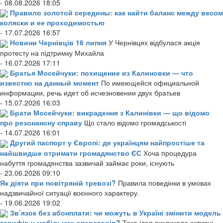
- 08.08.2026 18:05
Правило золотой середины: как найти баланс между весом
коляски и ее проходимостью
- 17.07.2026 16:57
Новини Чернівців 16 липня
У Чернівцях відбулася акція
протесту на підтримку Михайла
- 16.07.2026 17:11
Братья Мосейчуки: похищение из Калиновки — что
известно на данный момент
По имеющейся официальной
информации, речь идет об исчезновении двух братьев
- 15.07.2026 16:03
Брати Мосейчуки: викрадення з Калинівки — що відомо
про резонансну справу
Що стало відомо громадськості
- 14.07.2026 16:01
Другий паспорт у Європі: де українцям найпростіше та
найшвидше отримати громадянство ЄС
Хоча процедура
набуття громадянства зазвичай займає роки, існують
- 23.06.2026 09:10
Як діяти при повітряній тревозі?
Правила поведінки в умовах
надзвичайної ситуації воєнного характеру.
- 19.06.2026 19:02
Зв’язок без абонплати: чи можуть в Україні змінити модель
тарифів у мобільних операторів?
Така ідея викликала активні