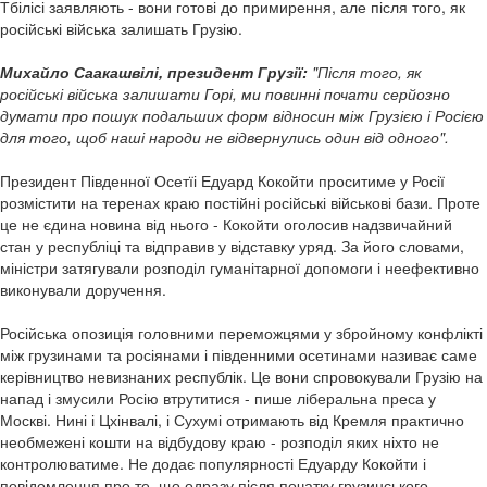
Тбілісі заявляють - вони готові до примирення, але після того, як
російські війська залишать Грузію.
Михайло Саакашвілі, президент Грузії:
"Після того, як
російські війська залишати Горі, ми повинні почати серйозно
думати про пошук подальших форм відносин між Грузією і Росією
для того, щоб наші народи не відвернулись один від одного".
Президент Південної Осетїі Едуард Кокойти проситиме у Росії
розмістити на теренах краю постійні російські військові бази. Проте
це не єдина новина від нього - Кокойти оголосив надзвичайний
стан у республіці та відправив у відставку уряд. За його словами,
міністри затягували розподіл гуманітарної допомоги і неефективно
виконували доручення.
Російська опозиція головними переможцями у збройному конфлікті
між грузинами та росіянами і південними осетинами називає саме
керівництво невизнаних республік. Це вони спровокували Грузію на
напад і змусили Росію втрутитися - пише ліберальна преса у
Москві. Нині і Цхінвалі, і Сухумі отримають від Кремля практично
необмежені кошти на відбудову краю - розподіл яких ніхто не
контролюватиме. Не додає популярності Едуарду Кокойти і
повідомлення про те, що одразу після початку грузинського