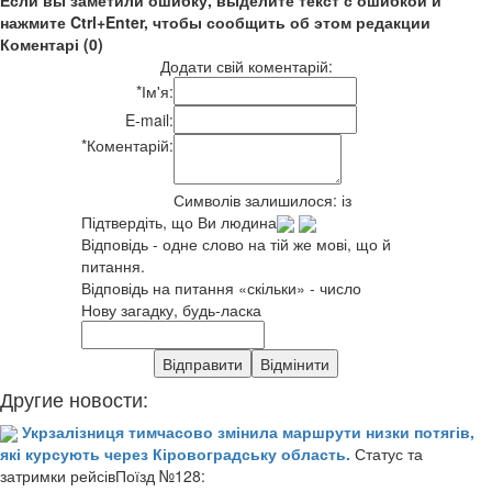
нажмите Ctrl+Enter, чтобы сообщить об этом редакции
Коментарі (0)
Додати свій коментарій:
*
Ім'я:
E-mail:
*
Коментарій:
Символів залишилося:
із
Підтвердіть, що Ви людина
Відповідь - одне слово на тій же мові, що й
питання.
Відповідь на питання «скільки» - число
Нову загадку, будь-ласка
Другие новости:
Укрзалізниця тимчасово змінила маршрути низки потягів,
які курсують через Кіровоградську область.
Статус та
затримки рейсівПоїзд №128: