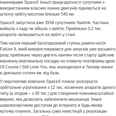
інженерами SpaceX їхньої працездатності супутники з
використанням власних іонних двигунів піднімуться на
штатну орбіту висотою близько 540 км.
SpaceX запустила вже 3558 супутників Starlink. Частина
вийшла з ладу чи зійшла з орбіти. Приблизно 3,2 тис.
апаратів залишаються на орбіті у стані.
Тим часом перший багаторазовий ступінь ракети-носія
Falcon 9, який використовувався для запусків уже восьмого
разу, приблизно через дев'ять хвилин після старту здійснив
керовану вертикальну посадку на плавучу платформу-дрон
Of Course I Still Love You, яка знаходилася в Тихому океані
в декількох сотнях км. від бази.
У перспективі компанія SpaceX планує розгорнути
орбітальне угруповання з 12 тис. космічних апаратів даного
типу (а згодом – з 30 тис.) для створення повномасштабної
мережі, яка дозволить забезпечити мешканців Землі
широкосмуговим доступом до Інтернету в будь-якому
куточку планети. Загальна сума інвестицій у реалізацію