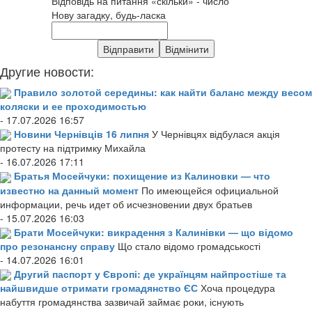
Відповідь на питання «скільки» - число
Нову загадку, будь-ласка
Другие новости:
Правило золотой середины: как найти баланс между весом
коляски и ее проходимостью
- 17.07.2026 16:57
Новини Чернівців 16 липня
У Чернівцях відбулася акція
протесту на підтримку Михайла
- 16.07.2026 17:11
Братья Мосейчуки: похищение из Калиновки — что
известно на данный момент
По имеющейся официальной
информации, речь идет об исчезновении двух братьев
- 15.07.2026 16:03
Брати Мосейчуки: викрадення з Калинівки — що відомо
про резонансну справу
Що стало відомо громадськості
- 14.07.2026 16:01
Другий паспорт у Європі: де українцям найпростіше та
найшвидше отримати громадянство ЄС
Хоча процедура
набуття громадянства зазвичай займає роки, існують