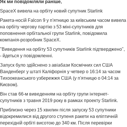
Як ми повідомляли раніше,
SpaceX вивела на орбіту новий супутник Starlink
Ракета-носій Falcon 9 у п'ятницю за київським часом вивела
на орбіту чергову партію з 53 міні-супутників для
поповнення орбітальної групи Starlink, повідомила
компанія-розробник SpaceX.
"Виведення на орбіту 53 супутників Starlink підтверджено",
- йдеться у повідомленні.
Запуск було здійснено з авіабази Космічних сил США
Ванденберг у штаті Каліфорнія у четвер о 16:14 за часом
Тихоокеанського узбережжя США (у п'ятницю о 04:14 за
Києвом).
Він став 66-м виведенням на орбіту групи інтернет-
супутників з травня 2019 року в рамках проекту Starlink.
Приблизно через 15 хвилин після запуску 53 супутники
відокремилися від другого ступеня ракети на еліптичній
перехідній орбіті висотою до 340 км. Після перевірки