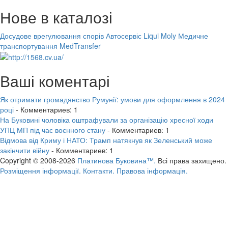
Нове в каталозі
Досудове врегулювання спорів
Автосервіс Liqui Moly
Медичне
транспортування MedTransfer
Ваші коментарі
Як отримати громадянство Румунії: умови для оформлення в 2024
році
- Комментариев: 1
На Буковині чоловіка оштрафували за організацію хресної ходи
УПЦ МП під час воєнного стану
- Комментариев: 1
Відмова від Криму і НАТО: Трамп натякнув як Зеленський може
закінчити війну
- Комментариев: 1
Copyright © 2008-2026
Платинова Буковина™.
Всі права захищено.
Розміщення інформації.
Контакти.
Правова інформація.