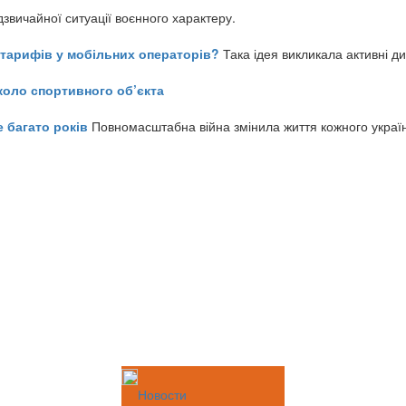
звичайної ситуації воєнного характеру.
ь тарифів у мобільних операторів?
Така ідея викликала активні д
коло спортивного об’єкта
е багато років
Повномасштабна війна змінила життя кожного украї
Новости