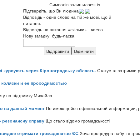
Символів залишилося:
із
Підтвердіть, що Ви людина
Відповідь - одне слово на тій же мові, що й
питання.
Відповідь на питання «скільки» - число
Нову загадку, будь-ласка
кі курсують через Кіровоградську область.
Статус та затримки 
 коляски и ее проходимостью
сту на підтримку Михайла
но на данный момент
По имеющейся официальной информации, реч
о резонансну справу
Що стало відомо громадськості
айшвидше отримати громадянство ЄС
Хоча процедура набуття гром