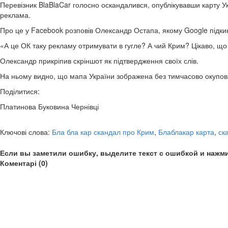
Перевізник BlaBlaCar голосно оскандалився, опублікувавши карту Ук
реклама.
Про це у Facebook розповів Олександр Остапа, якому Google підки
«А це ОК таку рекламу отримувати в гугле? А чий Крим? Цікаво, що 
Олександр прикріпив скріншот як підтвердження своїх слів.
На ньому видно, що мапа України зображена без тимчасово окупова
Поділитися:
Платинова Буковина Чернівці
Ключові слова:
Бла бла кар скандал про Крим
,
Блаблакар карта
,
ск
Если вы заметили ошибку, выделите текст с ошибкой и нажми
Коментарі (0)