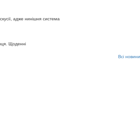
искусії, адже нинішня система
нця. Щоденні
Всі новини