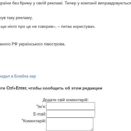
раїни без Криму у своїй рекламі. Тепер у компанії виправдовуються
нув таку рекламу.
ще ніхто про це не говорив», – питає користувач.
ного РФ українського півострова.
андал в Блабла кар
те Ctrl+Enter, чтобы сообщить об этом редакции
Додати свій коментарій:
*
Ім'я:
E-mail:
*
Коментарій: