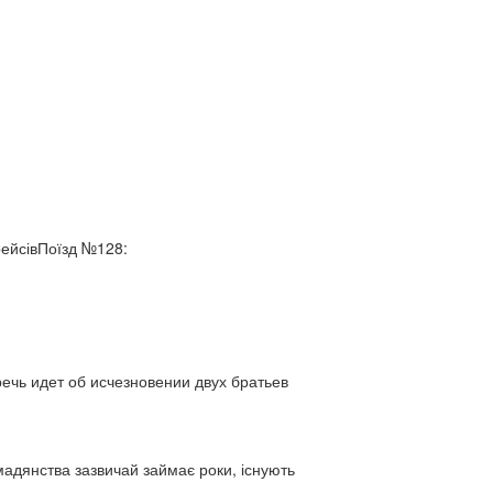
рейсівПоїзд №128:
ь идет об исчезновении двух братьев
адянства зазвичай займає роки, існують