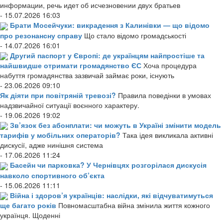
информации, речь идет об исчезновении двух братьев
- 15.07.2026 16:03
Брати Мосейчуки: викрадення з Калинівки — що відомо
про резонансну справу
Що стало відомо громадськості
- 14.07.2026 16:01
Другий паспорт у Європі: де українцям найпростіше та
найшвидше отримати громадянство ЄС
Хоча процедура
набуття громадянства зазвичай займає роки, існують
- 23.06.2026 09:10
Як діяти при повітряній тревозі?
Правила поведінки в умовах
надзвичайної ситуації воєнного характеру.
- 19.06.2026 19:02
Зв’язок без абонплати: чи можуть в Україні змінити модель
тарифів у мобільних операторів?
Така ідея викликала активні
дискусії, адже нинішня система
- 17.06.2026 11:24
Басейн чи парковка? У Чернівцях розгорілася дискусія
навколо спортивного об’єкта
- 15.06.2026 11:11
Війна і здоров’я українців: наслідки, які відчуватимуться
ще багато років
Повномасштабна війна змінила життя кожного
українця. Щоденні