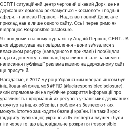
CERT і ситуаційний центр черговий цікавий Дорк, де на
державних доменах рекламується «Космолот» і подібні
афери, - написав Перцюх. - Надіслав повний Дорк, але
приклад навів лише одного сайту. Ось і перевіримо як
відпрацює Responsible disclosure.
Як повідомив нашому журналісту Андрій Перцюх, CERT-UA
вже відреагував на повідомлення - вони зв'язалися з
власником ресурсу (наведеного в прикладі) і пообіцяли
надати допомогу в ліквідації уразливості, але на момент
написання публікації реклама казино на державному сайті
ще присутній.
Нагадаємо, в 2017-му році Українським кіберальянсом був
ініційований флешмоб #FRD (#fuckresponsibledisclosure),
який спрямований на публічне розкриття інформації про
уразливість інформаційних ресурсів українських державних
структур та інших об'єктів, проблеми з безпекою яких
можуть істотно зашкодити безпеці країни. На такий крок
(відкриту публікацію) українські ІБ-експерти змушені були
піти через те, що відповідальне розкриття (responsible