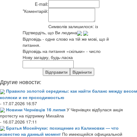
E-mail:
*
Коментарій:
Символів залишилося:
із
Підтвердіть, що Ви людина
Відповідь - одне слово на тій же мові, що й
питання.
Відповідь на питання «скільки» - число
Нову загадку, будь-ласка
Другие новости:
Правило золотой середины: как найти баланс между весом
коляски и ее проходимостью
- 17.07.2026 16:57
Новини Чернівців 16 липня
У Чернівцях відбулася акція
протесту на підтримку Михайла
- 16.07.2026 17:11
Братья Мосейчуки: похищение из Калиновки — что
известно на данный момент
По имеющейся официальной