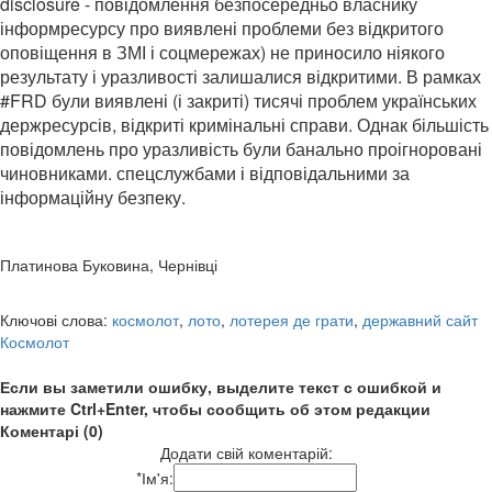
disclosure - повідомлення безпосередньо власнику
інформресурсу про виявлені проблеми без відкритого
оповіщення в ЗМІ і соцмережах) не приносило ніякого
результату і уразливості залишалися відкритими. В рамках
#FRD були виявлені (і закриті) тисячі проблем українських
держресурсів, відкриті кримінальні справи. Однак більшість
повідомлень про уразливість були банально проігноровані
чиновниками. спецслужбами і відповідальними за
інформаційну безпеку.
Платинова Буковина, Чернівці
Ключові слова:
космолот
,
лото
,
лотерея де грати
,
державний сайт
Космолот
Если вы заметили ошибку, выделите текст с ошибкой и
нажмите Ctrl+Enter, чтобы сообщить об этом редакции
Коментарі (0)
Додати свій коментарій:
*
Ім'я: