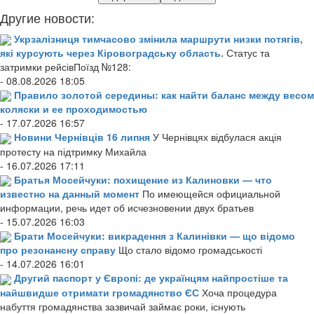
Другие новости:
Укрзалізниця тимчасово змінила маршрути низки потягів,
які курсують через Кіровоградську область.
Статус та
затримки рейсівПоїзд №128:
- 08.08.2026 18:05
Правило золотой середины: как найти баланс между весом
коляски и ее проходимостью
- 17.07.2026 16:57
Новини Чернівців 16 липня
У Чернівцях відбулася акція
протесту на підтримку Михайла
- 16.07.2026 17:11
Братья Мосейчуки: похищение из Калиновки — что
известно на данный момент
По имеющейся официальной
информации, речь идет об исчезновении двух братьев
- 15.07.2026 16:03
Брати Мосейчуки: викрадення з Калинівки — що відомо
про резонансну справу
Що стало відомо громадськості
- 14.07.2026 16:01
Другий паспорт у Європі: де українцям найпростіше та
найшвидше отримати громадянство ЄС
Хоча процедура
набуття громадянства зазвичай займає роки, існують