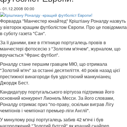
- 01.12.2008 00:00
Форварда "Манчестер юнайтед" Кріштіану Роналду назвуть
у вівторок кращим футболістом Європи. Про це повідомила
в суботу газета "Сан".
За її даними, вже в п'ятницю португалець провів в
манчестері фотосесію з "Золотим м'ячем", журналом, що
вручається "Франс футбол".
Роналду стане першим гравцем МЮ, що отримала
"Золотий м'яч" за останні десятиліття. 40 років назад цієї
престижної винагороди був удостоєний манкуніанец
Джордж Бест.
Кандидатуру португальського віртуоза підтримав його
основний конкурент Лионель Месси. За його словами,
Роналду отримає приз "по-праву, оскільки виграв Лігу
чемпіонів і чемпіонат премьер-ліги Англії".
У минулому році португалець забив 42 м'ячі і був
нагороджений "Золотий бутсой" як кращий снайпер