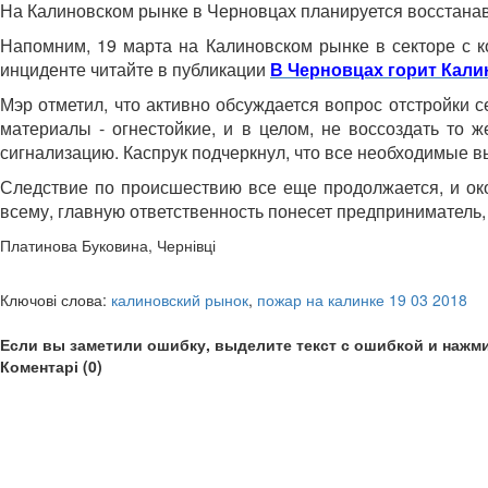
На Калиновском рынке в Черновцах планируется восстанав
Напомним, 19 марта на Калиновском рынке в секторе с 
инциденте читайте в публикации
В Черновцах горит Кал
Мэр отметил, что активно обсуждается вопрос отстройки 
материалы - огнестойкие, и в целом, не воссоздать то 
сигнализацию. Каспрук подчеркнул, что все необходимые вы
Следствие по происшествию все еще продолжается, и око
всему, главную ответственность понесет предприниматель
Платинова Буковина, Чернівці
Ключові слова:
калиновский рынок
,
пожар на калинке 19 03 2018
Если вы заметили ошибку, выделите текст с ошибкой и нажми
Коментарі (0)