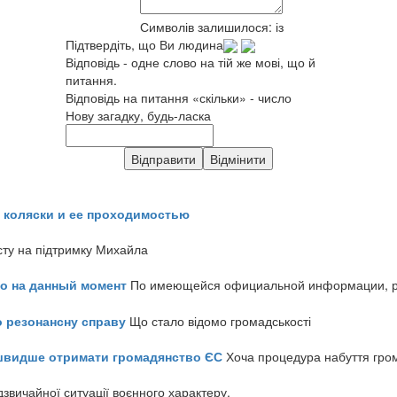
Символів залишилося:
із
Підтвердіть, що Ви людина
Відповідь - одне слово на тій же мові, що й
питання.
Відповідь на питання «скільки» - число
Нову загадку, будь-ласка
 коляски и ее проходимостью
сту на підтримку Михайла
но на данный момент
По имеющейся официальной информации, реч
о резонансну справу
Що стало відомо громадськості
айшвидше отримати громадянство ЄС
Хоча процедура набуття гром
звичайної ситуації воєнного характеру.