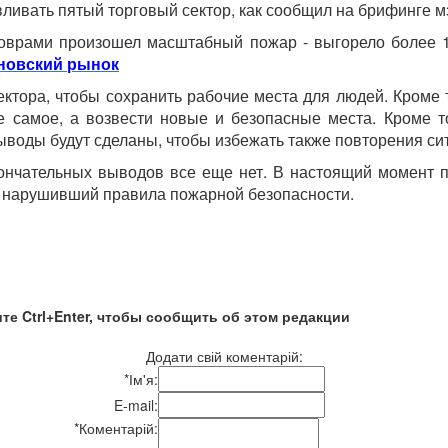
ливать пятый торговый сектор, как сообщил на брифинге м
коврами произошел масштабный пожар - выгорело более 
иновский рынок
сектора, чтобы сохранить рабочие места для людей. Кроме
же самое, а возвести новые и безопасные места. Кроме т
воды будут сделаны, чтобы избежать также повторения ситу
нчательных выводов все еще нет. В настоящий момент по
, нарушивший правила пожарной безопасности.
те Ctrl+Enter, чтобы сообщить об этом редакции
Додати свій коментарій:
*
Ім'я:
E-mail:
*
Коментарій: