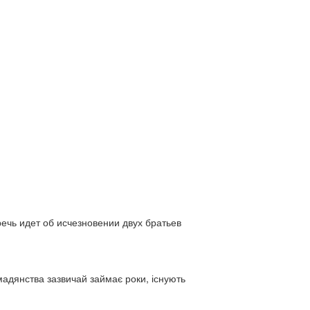
ь идет об исчезновении двух братьев
адянства зазвичай займає роки, існують