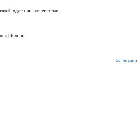
искусії, адже нинішня система
нця. Щоденні
Всі новини