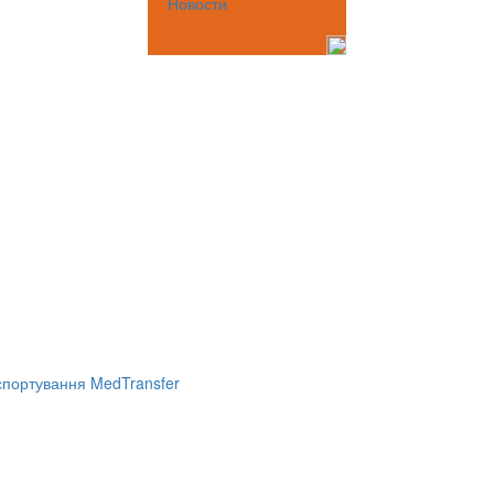
Новости
портування MedTransfer