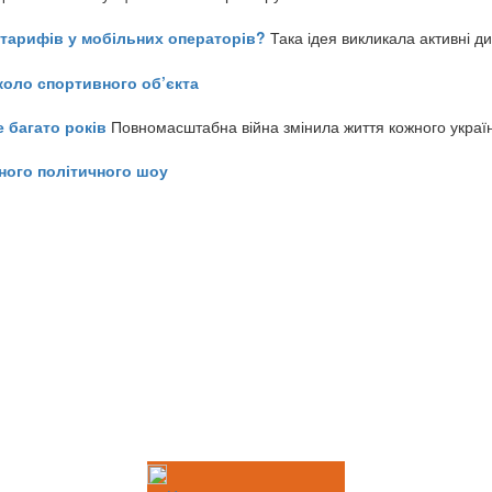
ь тарифів у мобільних операторів?
Така ідея викликала активні д
коло спортивного об’єкта
е багато років
Повномасштабна війна змінила життя кожного украї
ного політичного шоу