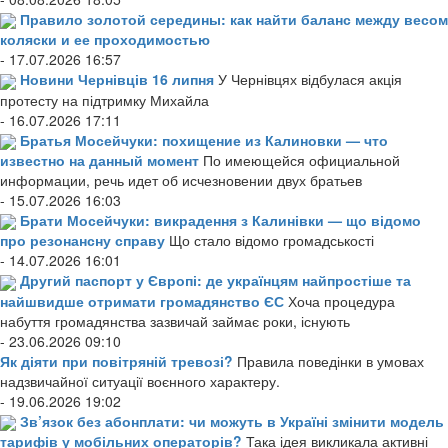
Правило золотой середины: как найти баланс между весом
коляски и ее проходимостью
- 17.07.2026 16:57
Новини Чернівців 16 липня
У Чернівцях відбулася акція
протесту на підтримку Михайла
- 16.07.2026 17:11
Братья Мосейчуки: похищение из Калиновки — что
известно на данный момент
По имеющейся официальной
информации, речь идет об исчезновении двух братьев
- 15.07.2026 16:03
Брати Мосейчуки: викрадення з Калинівки — що відомо
про резонансну справу
Що стало відомо громадськості
- 14.07.2026 16:01
Другий паспорт у Європі: де українцям найпростіше та
найшвидше отримати громадянство ЄС
Хоча процедура
набуття громадянства зазвичай займає роки, існують
- 23.06.2026 09:10
Як діяти при повітряній тревозі?
Правила поведінки в умовах
надзвичайної ситуації воєнного характеру.
- 19.06.2026 19:02
Зв’язок без абонплати: чи можуть в Україні змінити модель
тарифів у мобільних операторів?
Така ідея викликала активні