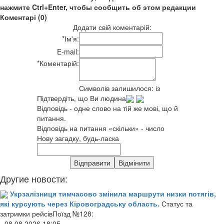
нажмите Ctrl+Enter, чтобы сообщить об этом редакции
Коментарі (0)
Додати свій коментарій:
*
Ім'я:
E-mail:
*
Коментарій:
Символів залишилося:
із
Підтвердіть, що Ви людина
Відповідь - одне слово на тій же мові, що й
питання.
Відповідь на питання «скільки» - число
Нову загадку, будь-ласка
Другие новости:
Укрзалізниця тимчасово змінила маршрути низки потягів,
які курсують через Кіровоградську область.
Статус та
затримки рейсівПоїзд №128:
- 08.08.2026 18:05