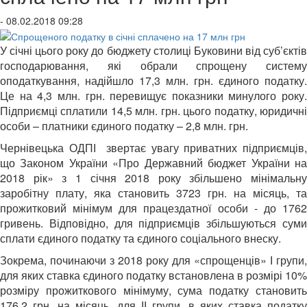
- 08.02.2018 09:28
У січні цього року до бюджету столиці Буковини від суб’єктів
господарювання, які обрали спрощену систему
оподаткування, надійшло 17,3 млн. грн. єдиного податку.
Це на 4,3 млн. грн. перевищує показники минулого року.
Підприємці сплатили 14,5 млн. грн. цього податку, юридичні
особи – платники єдиного податку – 2,8 млн. грн.
Чернівецька ОДПІ звертає увагу приватних підприємців,
що Законом України «Про Державний бюджет України на
2018 рік» з 1 січня 2018 року збільшено мінімальну
заробітну плату, яка становить 3723 грн. на місяць, та
прожитковий мінімум для працездатної особи - до 1762
гривень. Відповідно, для підприємців збільшуються суми
сплати єдиного податку та єдиного соціального внеску.
Зокрема, починаючи з 2018 року для «спрощенців» І групи,
для яких ставка єдиного податку встановлена в розмірі 10%
розміру прожиткового мінімуму, сума податку становить
176,2 грн. на місяць, для ІІ групи, в яких ставка податку