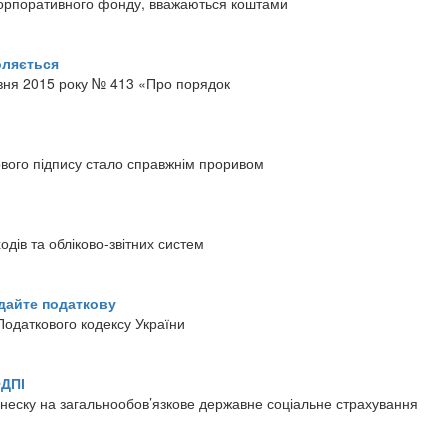
 корпоративного фонду, вважаються коштами
оляється
ервня 2015 року № 413 «Про порядок
ового підпису стало справжнім проривом
дів та обліково-звітних систем
ідайте податкову
Податкового кодексу України
ОДПІ
неску на загальнообов’язкове державне соціальне страхування