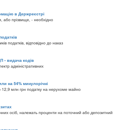
рмацію в Держреєстрі
, або прізвище, - необхідно
податків
ів податків, відповідно до наказ
П - видача кодів
пектр адміністративних
или на 54% минулорічні
о 12,9 млн грн податку на нерухоме майно
озитах
ичних осіб, належать проценти на поточний або депозитний
 навчання