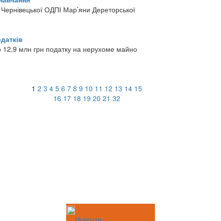
іб Чернівецької ОДПІ Мар’яни Дереторської
одатків
о 12,9 млн грн податку на нерухоме майно
1
2
3
4
5
6
7
8
9
10
11
12
13
14
15
16
17
18
19
20
21
32
Новости