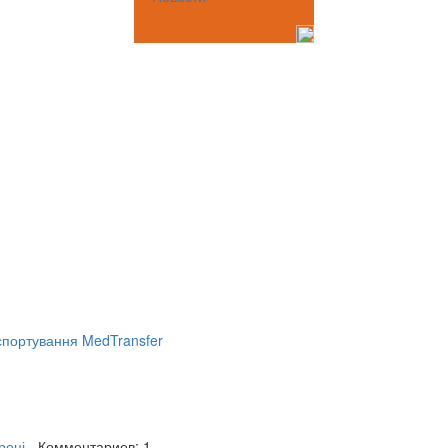
портування MedTransfer
році
- Комментариев: 1