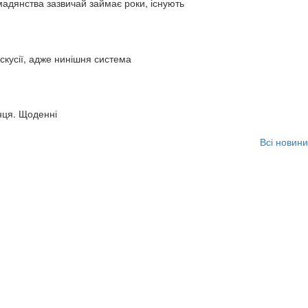
адянства зазвичай займає роки, існують
искусії, адже нинішня система
нця. Щоденні
Всі новини