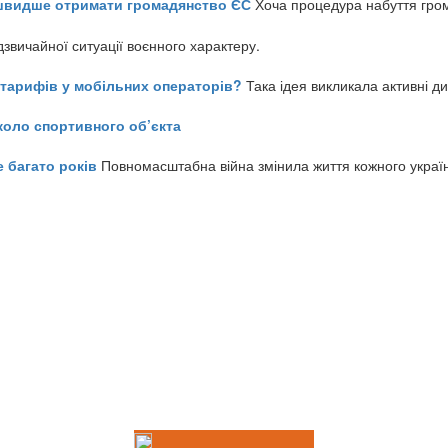
айшвидше отримати громадянство ЄС
Хоча процедура набуття гром
звичайної ситуації воєнного характеру.
ь тарифів у мобільних операторів?
Така ідея викликала активні д
коло спортивного об’єкта
е багато років
Повномасштабна війна змінила життя кожного украї