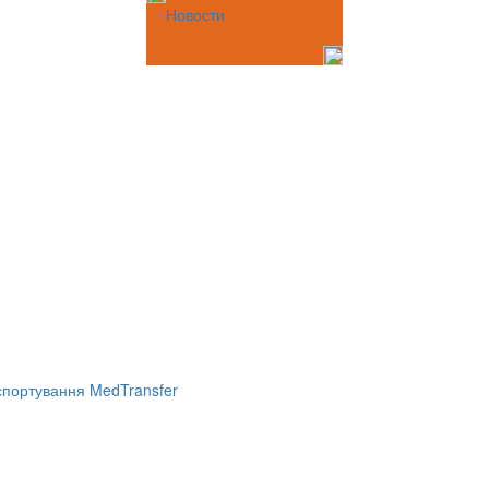
Новости
портування MedTransfer