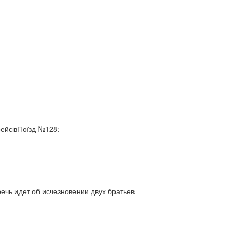
рейсівПоїзд №128:
ь идет об исчезновении двух братьев