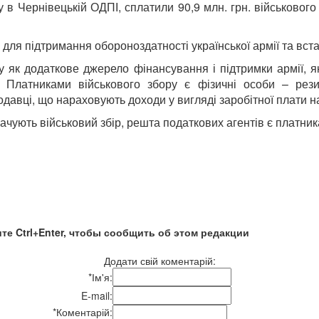
 в Чернівецькій ОДПІ, сплатили 90,9 млн. грн. військового
для підтримання обороноздатності української армії та вст
ку як додаткове джерело фінансування і підтримки армії, 
 Платниками військового збору є фізичні особи – рези
авці, що нараховують доходи у вигляді заробітної плати на
чують військовий збір, решта податкових агентів є платник
те Ctrl+Enter, чтобы сообщить об этом редакции
Додати свій коментарій:
*
Ім'я:
E-mail:
*
Коментарій: