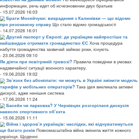
информации, речь идет об исчезновении двух братьев
- 15.07.2026 16:03
Брати Мосейчуки: викрадення з Калинівки — що відомо
про резонансну справу
Що стало відомо громадськості
- 14.07.2026 16:01
Другий паспорт у Європі: де українцям найпростіше та
найшвидше отримати громадянство ЄС
Хоча процедура
набуття громадянства зазвичай займає роки, існують
- 23.06.2026 09:10
Як діяти при повітряній тревозі?
Правила поведінки в умовах
надзвичайної ситуації воєнного характеру.
- 19.06.2026 19:02
Зв’язок без абонплати: чи можуть в Україні змінити модель
тарифів у мобільних операторів?
Така ідея викликала активні
дискусії, адже нинішня система
- 17.06.2026 11:24
Басейн чи парковка? У Чернівцях розгорілася дискусія
навколо спортивного об’єкта
- 15.06.2026 11:11
Війна і здоров’я українців: наслідки, які відчуватимуться
ще багато років
Повномасштабна війна змінила життя кожного
українця. Щоденні