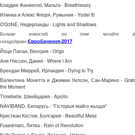
Клаудия Фаниелло, Мальта - Breathlessly
Илинка и Алекс Флоря, Румыния - Yodel It!
O'G3NE, Нидерланды - Lights and Shadows
Больше новостей по теме читайте в
Євробачення-2017
спецрубрике
Йоци Папаи, Венгрия - Origo
Аня Ниссен, Дания - Where I Am
Брендан Мюррей, Ирландия - Dying to Try
Валентина Монетта и Джимии Уилсон, Сан-Марино - Grab
the Moment
Timebelle, Швейцария - Apollo
NAVIBAND, Беларусь - "Гісторыя майго жыцця"
Кристиан Костов, Болгария - Beautiful Mess
Fusedmarc, Литва - Rain of Revolution
Койт Тооме и Лаура, Эстония - Verona