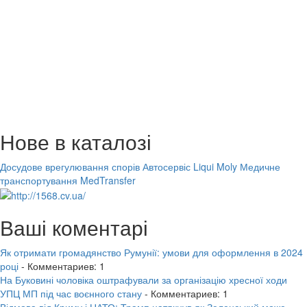
Нове в каталозі
Досудове врегулювання спорів
Автосервіс Liqui Moly
Медичне
транспортування MedTransfer
Ваші коментарі
Як отримати громадянство Румунії: умови для оформлення в 2024
році
- Комментариев: 1
На Буковині чоловіка оштрафували за організацію хресної ходи
УПЦ МП під час воєнного стану
- Комментариев: 1
Відмова від Криму і НАТО: Трамп натякнув як Зеленський може