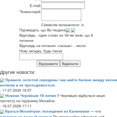
E-mail:
*
Коментарій:
Символів залишилося:
із
Підтвердіть, що Ви людина
Відповідь - одне слово на тій же мові, що й
питання.
Відповідь на питання «скільки» - число
Нову загадку, будь-ласка
Другие новости:
Правило золотой середины: как найти баланс между весом
коляски и ее проходимостью
- 17.07.2026 16:57
Новини Чернівців 16 липня
У Чернівцях відбулася акція
протесту на підтримку Михайла
- 16.07.2026 17:11
Братья Мосейчуки: похищение из Калиновки — что
известно на данный момент
По имеющейся официальной