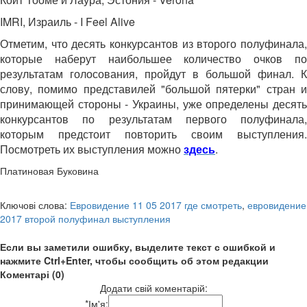
IMRI, Израиль - I Feel Alive
Отметим, что десять конкурсантов из второго полуфинала,
которые наберут наибольшее количество очков по
результатам голосования, пройдут в большой финал. К
слову, помимо представилей "большой пятерки" стран и
принимающей стороны - Украины, уже определены десять
конкурсантов по результатам первого полуфинала,
которым предстоит повторить своим выступления.
Посмотреть их выступления можно
здесь
.
Платиновая Буковина
Ключові слова:
Евровидение 11 05 2017 где смотреть
,
евровидение
2017 второй полуфинал выступления
Если вы заметили ошибку, выделите текст с ошибкой и
нажмите Ctrl+Enter, чтобы сообщить об этом редакции
Коментарі (0)
Додати свій коментарій:
*
Ім'я: