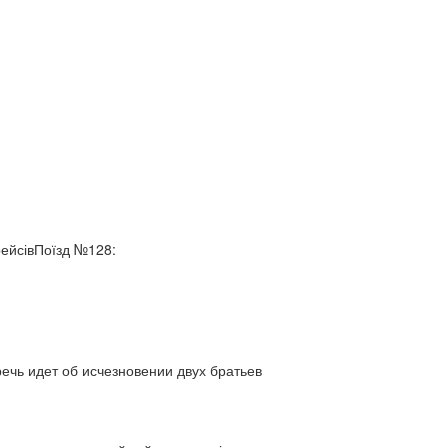
рейсівПоїзд №128:
ь идет об исчезновении двух братьев