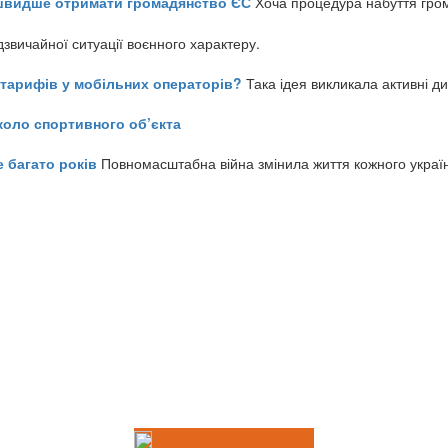
айшвидше отримати громадянство ЄС
Хоча процедура набуття гром
звичайної ситуації воєнного характеру.
ь тарифів у мобільних операторів?
Така ідея викликала активні д
коло спортивного об’єкта
е багато років
Повномасштабна війна змінила життя кожного украї