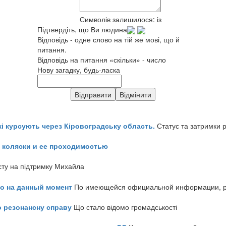
Символів залишилося:
із
Підтвердіть, що Ви людина
Відповідь - одне слово на тій же мові, що й
питання.
Відповідь на питання «скільки» - число
Нову загадку, будь-ласка
кі курсують через Кіровоградську область.
Статус та затримки 
 коляски и ее проходимостью
сту на підтримку Михайла
но на данный момент
По имеющейся официальной информации, реч
о резонансну справу
Що стало відомо громадськості