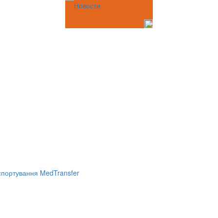
Новости
портування MedTransfer