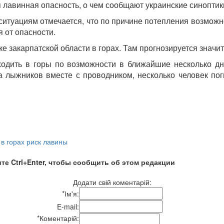
я лавинная опасность, о чем сообщают украинские синоптик
итуациям отмечается, что по причине потепления возможн
я от опасности.
е закарпатской области в горах. Там прогнозируется значит
ходить в горы по возможности в ближайшие несколько дн
а лыжников вместе с проводником, несколько человек пог
 в горах риск лавины
те Ctrl+Enter, чтобы сообщить об этом редакции
Додати свій коментарій:
*
Ім'я:
E-mail:
*
Коментарій: