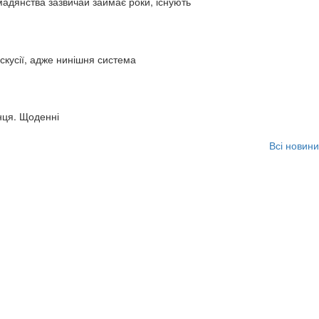
адянства зазвичай займає роки, існують
искусії, адже нинішня система
нця. Щоденні
Всі новини