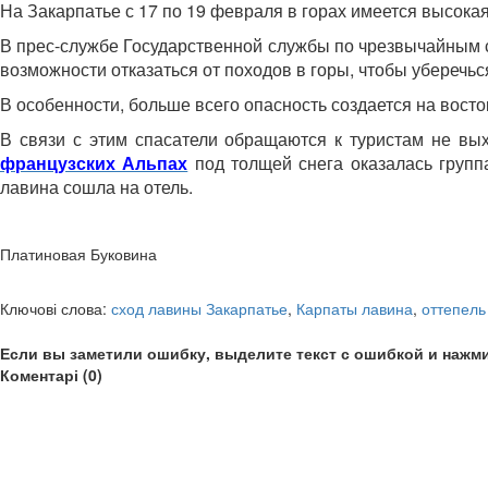
На Закарпатье с 17 по 19 февраля в горах имеется высока
В прес-службе Государственной службы по чрезвычайным с
возможности отказаться от походов в горы, чтобы уберечьс
В особенности, больше всего опасность создается на восток
В связи с этим спасатели обращаются к туристам не вы
французских Альпах
под толщей снега оказалась групп
лавина сошла на отель.
Платиновая Буковина
Ключові слова:
сход лавины Закарпатье
,
Карпаты лавина
,
оттепель
Если вы заметили ошибку, выделите текст с ошибкой и нажми
Коментарі (0)