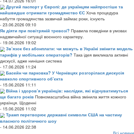
- 14.07.2026 16:01
Другий паспорт у Європі: де українцям найпростіше та
найшвидше отримати громадянство ЄС
Хоча процедура
набуття громадянства зазвичай займає роки, існують
- 23.06.2026 09:10
Як діяти при повітряній тревозі?
Правила поведінки в умовах
надзвичайної ситуації воєнного характеру.
- 19.06.2026 19:02
Зв’язок без абонплати: чи можуть в Україні змінити модель
тарифів у мобільних операторів?
Така ідея викликала активні
дискусії, адже нинішня система
- 17.06.2026 11:24
Басейн чи парковка? У Чернівцях розгорілася дискусія
навколо спортивного об’єкта
- 15.06.2026 11:11
Війна і здоров’я українців: наслідки, які відчуватимуться
ще багато років
Повномасштабна війна змінила життя кожного
українця. Щоденні
- 15.06.2026 11:02
Трамп перетворює державні символи США на частину
власного політичного шоу
- 14.06.2026 22:38
Всі новини