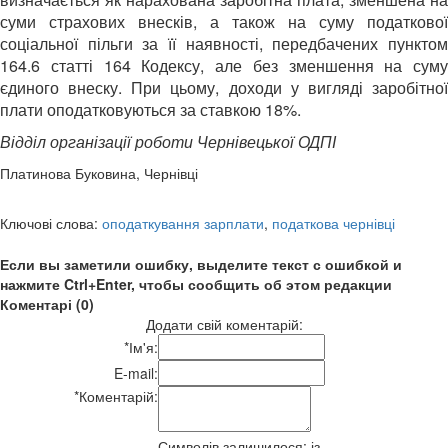
суми страхових внесків, а також на суму податкової
соціальної пільги за її наявності, передбачених пунктом
164.6 статті 164 Кодексу, але без зменшення на суму
єдиного внеску. При цьому, доходи у вигляді заробітної
плати оподатковуються за ставкою 18%.
Відділ організації роботи Чернівецької ОДПІ
Платинова Буковина, Чернівці
Ключові слова:
оподаткування зарплати
,
податкова чернівці
Если вы заметили ошибку, выделите текст с ошибкой и
нажмите Ctrl+Enter, чтобы сообщить об этом редакции
Коментарі (0)
Додати свій коментарій:
*
Ім'я:
E-mail:
*
Коментарій:
Символів залишилося:
із