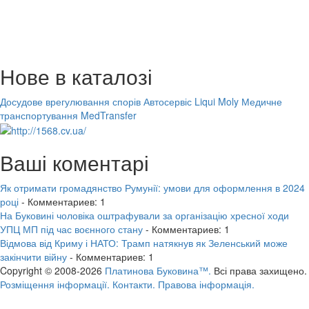
Нове в каталозі
Досудове врегулювання спорів
Автосервіс Liqui Moly
Медичне
транспортування MedTransfer
Ваші коментарі
Як отримати громадянство Румунії: умови для оформлення в 2024
році
- Комментариев: 1
На Буковині чоловіка оштрафували за організацію хресної ходи
УПЦ МП під час воєнного стану
- Комментариев: 1
Відмова від Криму і НАТО: Трамп натякнув як Зеленський може
закінчити війну
- Комментариев: 1
Copyright © 2008-2026
Платинова Буковина™.
Всі права захищено.
Розміщення інформації.
Контакти.
Правова інформація.