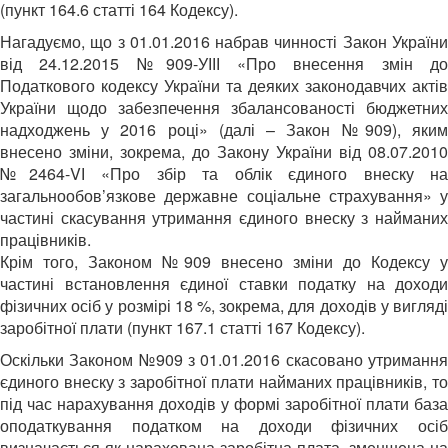
(пункт 164.6 статті 164 Кодексу).
Нагадуємо, що з 01.01.2016 набрав чинності Закон України
від 24.12.2015 №909-УІІІ «Про внесення змін до
Податкового кодексу України та деяких законодавчих актів
України щодо забезпечення збалансованості бюджетних
надходжень у 2016 році» (далі – Закон №909), яким
внесено зміни, зокрема, до Закону України від 08.07.2010
№2464-VІ «Про збір та облік єдиного внеску на
загальнообов’язкове державне соціальне страхування» у
частині скасування утримання єдиного внеску з найманих
працівників.
Крім того, Законом №909 внесено зміни до Кодексу у
частині встановлення єдиної ставки податку на доходи
фізичних осіб у розмірі 18 %, зокрема, для доходів у вигляді
заробітної плати (пункт 167.1 статті 167 Кодексу).
Оскільки Законом №909 з 01.01.2016 скасовано утримання
єдиного внеску з заробітної плати найманих працівників, то
під час нарахування доходів у формі заробітної плати база
оподаткування податком на доходи фізичних осіб
визначається як нарахована заробітна плата, зменшена на