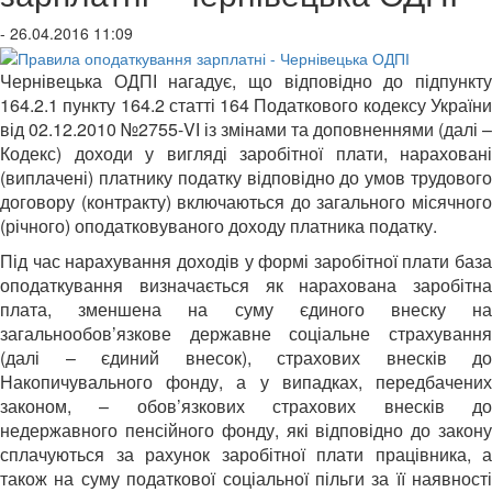
- 26.04.2016 11:09
Чернівецька ОДПІ нагадує, що відповідно до підпункту
164.2.1 пункту 164.2 статті 164 Податкового кодексу України
від 02.12.2010 №2755-VІ із змінами та доповненнями (далі –
Кодекс) доходи у вигляді заробітної плати, нараховані
(виплачені) платнику податку відповідно до умов трудового
договору (контракту) включаються до загального місячного
(річного) оподатковуваного доходу платника податку.
Під час нарахування доходів у формі заробітної плати база
оподаткування визначається як нарахована заробітна
плата, зменшена на суму єдиного внеску на
загальнообов’язкове державне соціальне страхування
(далі – єдиний внесок), страхових внесків до
Накопичувального фонду, а у випадках, передбачених
законом, – обов’язкових страхових внесків до
недержавного пенсійного фонду, які відповідно до закону
сплачуються за рахунок заробітної плати працівника, а
також на суму податкової соціальної пільги за її наявності