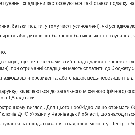
ткуванні спадщини застосовуються такі ставки податку на 
ина, батьки та діти, у тому числі усиновлені), які успадкову
ни сироти або дитини позбавленої батьківського піклуванн
но.
оємців, що не є членами сім’ї спадкодавця першого ступен
ими), при отриманні спадщини мають сплатити до бюджету 5
падкодавця-нерезидента або спадкоємець-нерезидент від 
дарунку) включаються до загального місячного (річного) оп
ою 1,5 відсотки.
лектронному вигляді. Для цього необхідно лише отримати б
 ключів ДФС України у Чернівецькій області, що знаходиться
ларування та оподаткування спадщини можна у Центрі обс