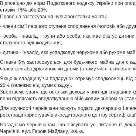
Відповідно до норм Податкового кодексу України при опода
ставки 15% або 20%.
Право на застосування нульової ставки мають:
- члени сім’ї першого ступеня споріднення (чоловік або друж
- особа - інвалід І групи або особа, яка має статус дити
страхового відшкодування;
- дитина - інвалід, яка успадковує нерухоме або рухоме май
Ставка 5% застосовується для будь-якого майна для спадк
чоловіком або дружиною чи дітьми (в тому числі всиновлен
Якщо ж спадщину чи подарунок отримує спадкоємець від с
20% (залежно від суми спадку).
Звертаємо увагу, що оскільки доходи у вигляді спадщини (
вони підлягають оподаткуванню військовим збором за ставк
Для зручності чернівчани можуть подати декларацію і в е
реєстрації користувачів акредитованого центру сертифікації
Нагадаємо чернівчанам, що з’ясувати усі питання із дек
Чернівці, вул. Героїв Майдану, 200-а.