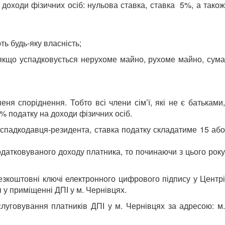
доходи фізичних осіб: нульова ставка, ставка 5%, а також
ють будь-яку власність;
я, якщо успадковується нерухоме майно, рухоме майно, сума
я споріднення. Тобто всі члени сім’ї, які не є батьками,
% податку на доходи фізичних осіб.
спадкодавця-резидента, ставка податку складатиме 15 або
одатковуваного доходу платника, то починаючи з цього року
езкоштовні ключі електронного цифрового підпису у Центрі
 у приміщенні ДПІ у м. Чернівцях.
луговування платників ДПІ у м. Чернівцях за адресою: м.