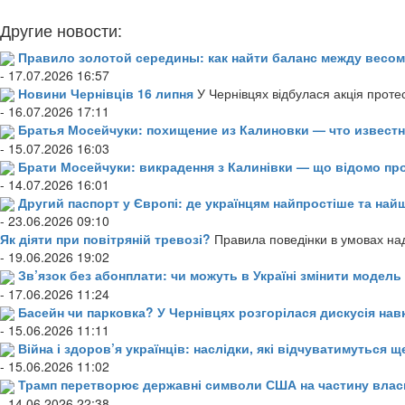
Другие новости:
Правило золотой середины: как найти баланс между весом
- 17.07.2026 16:57
Новини Чернівців 16 липня
У Чернівцях відбулася акція проте
- 16.07.2026 17:11
Братья Мосейчуки: похищение из Калиновки — что извест
- 15.07.2026 16:03
Брати Мосейчуки: викрадення з Калинівки — що відомо пр
- 14.07.2026 16:01
Другий паспорт у Європі: де українцям найпростіше та н
- 23.06.2026 09:10
Як діяти при повітряній тревозі?
Правила поведінки в умовах над
- 19.06.2026 19:02
Зв’язок без абонплати: чи можуть в Україні змінити модел
- 17.06.2026 11:24
Басейн чи парковка? У Чернівцях розгорілася дискусія нав
- 15.06.2026 11:11
Війна і здоров’я українців: наслідки, які відчуватимуться щ
- 15.06.2026 11:02
Трамп перетворює державні символи США на частину влас
- 14.06.2026 22:38