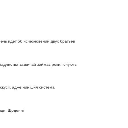
ь идет об исчезновении двух братьев
адянства зазвичай займає роки, існують
искусії, адже нинішня система
нця. Щоденні