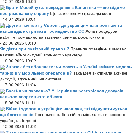
- 15.07.2026 16:03
Брати Мосейчуки: викрадення з Калинівки — що відомо
про резонансну справу
Що стало відомо громадськості
- 14.07.2026 16:01
Другий паспорт у Європі: де українцям найпростіше та
найшвидше отримати громадянство ЄС
Хоча процедура
набуття громадянства зазвичай займає роки, існують
- 23.06.2026 09:10
Як діяти при повітряній тревозі?
Правила поведінки в умовах
надзвичайної ситуації воєнного характеру.
- 19.06.2026 19:02
Зв’язок без абонплати: чи можуть в Україні змінити модель
тарифів у мобільних операторів?
Така ідея викликала активні
дискусії, адже нинішня система
- 17.06.2026 11:24
Басейн чи парковка? У Чернівцях розгорілася дискусія
навколо спортивного об’єкта
- 15.06.2026 11:11
Війна і здоров’я українців: наслідки, які відчуватимуться
ще багато років
Повномасштабна війна змінила життя кожного
українця. Щоденні
- 15.06.2026 11:02
Трамп перетворює державні символи США на частину