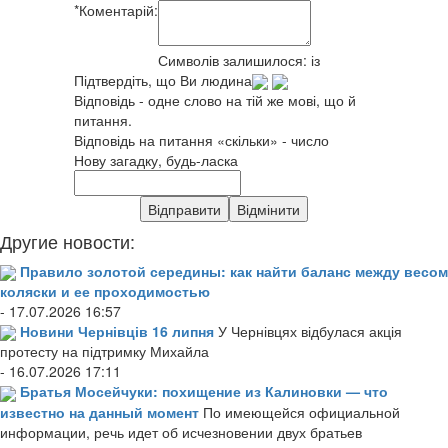
*
Коментарій:
Символів залишилося:
із
Підтвердіть, що Ви людина
Відповідь - одне слово на тій же мові, що й
питання.
Відповідь на питання «скільки» - число
Нову загадку, будь-ласка
Другие новости:
Правило золотой середины: как найти баланс между весом
коляски и ее проходимостью
- 17.07.2026 16:57
Новини Чернівців 16 липня
У Чернівцях відбулася акція
протесту на підтримку Михайла
- 16.07.2026 17:11
Братья Мосейчуки: похищение из Калиновки — что
известно на данный момент
По имеющейся официальной
информации, речь идет об исчезновении двух братьев