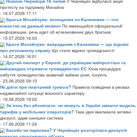
Новини Чернівців 16 липня
У Чернівцях відбулася акція
протесту на підтримку Михайла
- 16.07.2026 17:11
Братья Мосейчуки: похищение из Калиновки — что
известно на данный момент
По имеющейся официальной
информации, речь идет об исчезновении двух братьев
- 15.07.2026 16:03
Брати Мосейчуки: викрадення з Калинівки — що відомо
про резонансну справу
Що стало відомо громадськості
- 14.07.2026 16:01
Другий паспорт у Європі: де українцям найпростіше та
найшвидше отримати громадянство ЄС
Хоча процедура
набуття громадянства зазвичай займає роки, існують
- 23.06.2026 09:10
Як діяти при повітряній тревозі?
Правила поведінки в умовах
надзвичайної ситуації воєнного характеру.
- 19.06.2026 19:02
Зв’язок без абонплати: чи можуть в Україні змінити модель
тарифів у мобільних операторів?
Така ідея викликала активні
дискусії, адже нинішня система
- 17.06.2026 11:24
Басейн чи парковка? У Чернівцях розгорілася дискусія
навколо спортивного об’єкта