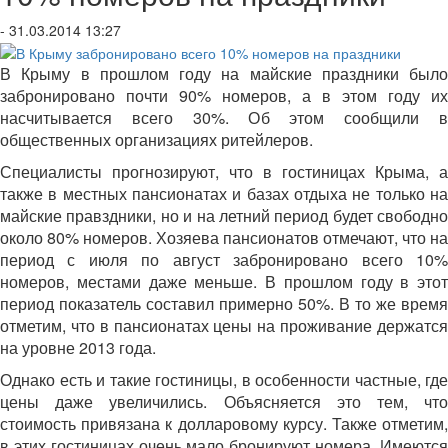
- 31.03.2014 13:27
В Крыму в прошлом году на майские праздники было
забронировано почти 90% номеров, а в этом году их
насчитывается всего 30%. Об этом сообщили в
общественных организациях ритейлеров.
Специалисты прогнозируют, что в гостиницах Крыма, а
также в местных пансионатах и базах отдыха не только на
майские правздники, но и на летний период будет свободно
около 80% номеров. Хозяева пансионатов отмечают, что на
период с июля по август забронировано всего 10%
номеров, местами даже меньше. В прошлом году в этот
период показатель составил примерно 50%. В то же время
отметим, что в пансионатах цены на проживание держатся
на уровне 2013 года.
Однако есть и такие гостиницы, в особенности частные, где
цены даже увеличились. Объясняется это тем, что
стоимость привязана к долларовому курсу. Также отметим,
в этих гостиницах очень мало бронируют номера. Имеются