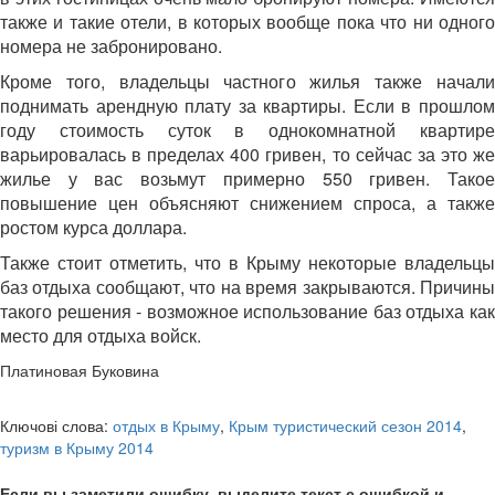
также и такие отели, в которых вообще пока что ни одного
номера не забронировано.
Кроме того, владельцы частного жилья также начали
поднимать арендную плату за квартиры. Если в прошлом
году стоимость суток в однокомнатной квартире
варьировалась в пределах 400 гривен, то сейчас за это же
жилье у вас возьмут примерно 550 гривен. Такое
повышение цен объясняют снижением спроса, а также
ростом курса доллара.
Также стоит отметить, что в Крыму некоторые владельцы
баз отдыха сообщают, что на время закрываются. Причины
такого решения - возможное использование баз отдыха как
место для отдыха войск.
Платиновая Буковина
Ключові слова:
отдых в Крыму
,
Крым туристический сезон 2014
,
туризм в Крыму 2014
Если вы заметили ошибку, выделите текст с ошибкой и