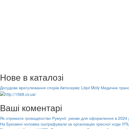
Нове в каталозі
Досудове врегулювання спорів
Автосервіс Liqui Moly
Медичне транс
Ваші коментарі
Як отримати громадянство Румунії: умови для оформлення в 2024 
На Буковині чоловіка оштрафували за організацію хресної ходи УПЦ