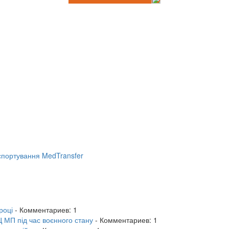
портування MedTransfer
році
- Комментариев: 1
 МП під час воєнного стану
- Комментариев: 1