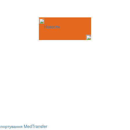
Новости
портування MedTransfer