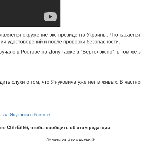
является окружение экс-президента Украины. Что касается
нии удостоверений и после проверки безопасности.
ало в Ростове-на-Дону также в "Вертолэкспо", в том же за
ть слухи о том, что Януковича уже нет в живых. В частно
казал Янукович в Ростове
те Ctrl+Enter, чтобы сообщить об этом редакции
Додати свій коментарій: