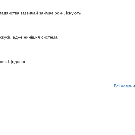
адянства зазвичай займає роки, існують
искусії, адже нинішня система
нця. Щоденні
Всі новини