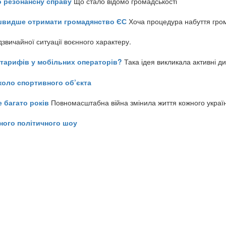
о резонансну справу
Що стало відомо громадськості
айшвидше отримати громадянство ЄС
Хоча процедура набуття гром
звичайної ситуації воєнного характеру.
ь тарифів у мобільних операторів?
Така ідея викликала активні д
коло спортивного об’єкта
е багато років
Повномасштабна війна змінила життя кожного украї
ного політичного шоу