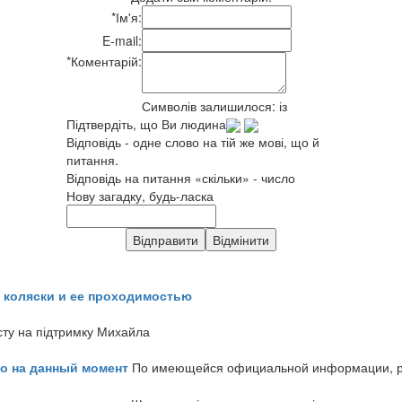
*
Ім'я:
E-mail:
*
Коментарій:
Символів залишилося:
із
Підтвердіть, що Ви людина
Відповідь - одне слово на тій же мові, що й
питання.
Відповідь на питання «скільки» - число
Нову загадку, будь-ласка
 коляски и ее проходимостью
сту на підтримку Михайла
но на данный момент
По имеющейся официальной информации, реч