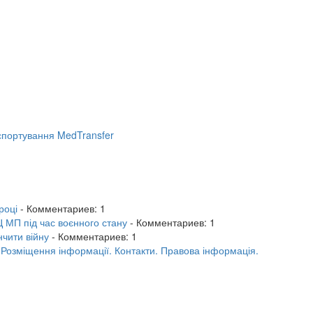
портування MedTransfer
році
- Комментариев: 1
 МП під час воєнного стану
- Комментариев: 1
нчити війну
- Комментариев: 1
.
Розміщення інформації.
Контакти.
Правова інформація.