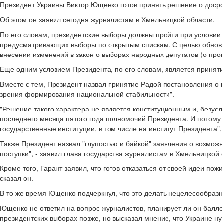
Президент Украины Виктор Ющенко готов принять решение о доср
Об этом он заявил сегодня журналистам в Хмельницкой области.
По его словам, президентские выборы должны пройти при условии
предусматривающих выборы по открытым спискам. С целью обновл
внесении изменений в закон о выборах народных депутатов (о про
Еще одним условием Президента, по его словам, является принят
Вместе с тем, Президент назвал принятие Радой постановления о
зрения формирования национальной стабильности".
"Решение такого характера не является конституционным и, безус
последнего месяца пятого года полномочий Президента. И потому э
государственные институции, в том числе на институт Президента",
Также Президент назвал "глупостью и байкой" заявления о возмож
поступки", - заявил глава государства журналистам в Хмельницкой 
Кроме того, Гарант заявил, что готов отказаться от своей идеи по
сказал он.
В то же время Ющенко подчеркнул, что это делать нецелесообразн
Ющенко не ответил на вопрос журналистов, планирует ли он балло
президентских выборах позже, но высказал мнение, что Украине н