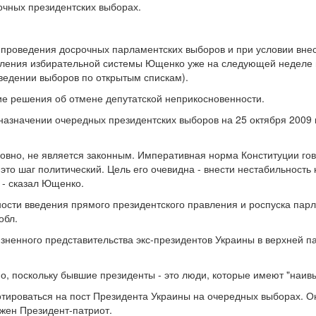
очных президентских выборах.
 проведения досрочных парламентских выборов и при условии внес
ения избирательной системы Ющенко уже на следующей неделе го
ведении выборов по открытым спискам).
ие решения об отмене депутатской неприкосновенности.
 назначении очередных президентских выборов на 25 октября 2009
ловно, не является законным. Императивная норма Конституции гов
то шаг политический. Цель его очевидна - внести нестабильность 
 - сказал Ющенко.
ности введения прямого президентского правления и роспуска пар
обл.
жизненного представительства экс-президентов Украины в верхней па
о, поскольку бывшие президенты - это люди, которые имеют "наив
тироваться на пост Президента Украины на очередных выборах. Он
ужен Президент-патриот.