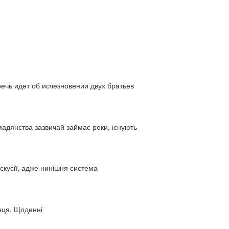
ь идет об исчезновении двух братьев
адянства зазвичай займає роки, існують
искусії, адже нинішня система
нця. Щоденні