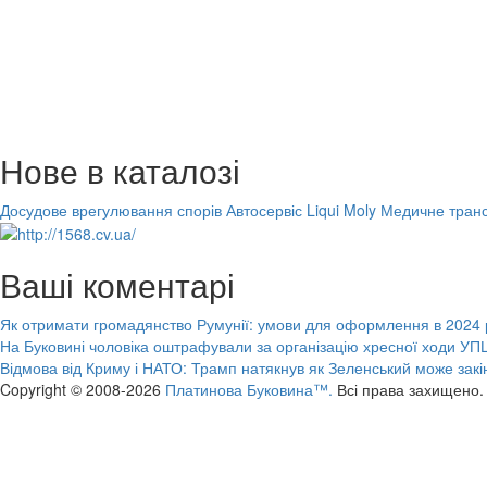
Нове в каталозі
Досудове врегулювання спорів
Автосервіс Liqui Moly
Медичне транс
Ваші коментарі
Як отримати громадянство Румунії: умови для оформлення в 2024 
На Буковині чоловіка оштрафували за організацію хресної ходи УПЦ
Відмова від Криму і НАТО: Трамп натякнув як Зеленський може закі
Copyright © 2008-2026
Платинова Буковина™.
Всі права захищено