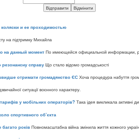
 коляски и ее проходимостью
сту на підтримку Михайла
но на данный момент
По имеющейся официальной информации, реч
о резонансну справу
Що стало відомо громадськості
айшвидше отримати громадянство ЄС
Хоча процедура набуття гром
звичайної ситуації воєнного характеру.
ь тарифів у мобільних операторів?
Така ідея викликала активні д
коло спортивного об’єкта
е багато років
Повномасштабна війна змінила життя кожного украї