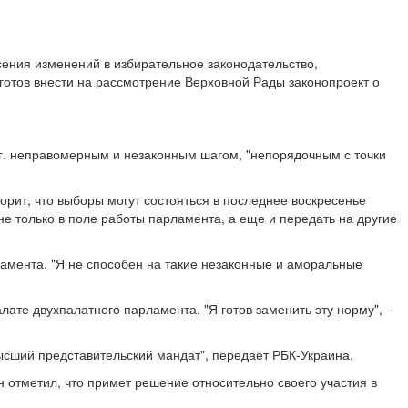
ения изменений в избирательное законодательство,
тов внести на рассмотрение Верховной Рады законопроект о
 г. неправомерным и незаконным шагом, "непорядочным с точки
орит, что выборы могут состояться в последнее воскресенье
не только в поле работы парламента, а еще и передать на другие
ламента. "Я не способен на такие незаконные и аморальные
лате двухпалатного парламента. "Я готов заменить эту норму", -
ысший представительский мандат", передает РБК-Украина.
 отметил, что примет решение относительно своего участия в