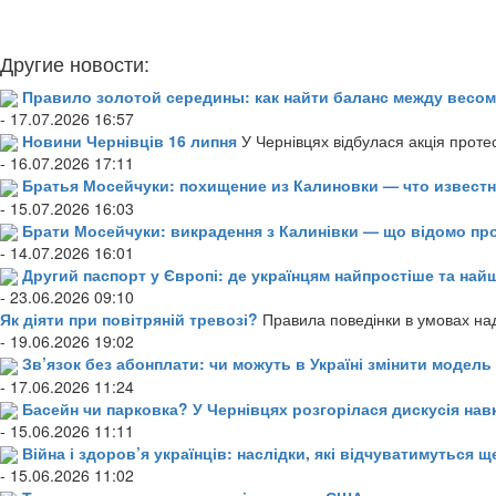
Другие новости:
Правило золотой середины: как найти баланс между весом
- 17.07.2026 16:57
Новини Чернівців 16 липня
У Чернівцях відбулася акція проте
- 16.07.2026 17:11
Братья Мосейчуки: похищение из Калиновки — что извест
- 15.07.2026 16:03
Брати Мосейчуки: викрадення з Калинівки — що відомо пр
- 14.07.2026 16:01
Другий паспорт у Європі: де українцям найпростіше та н
- 23.06.2026 09:10
Як діяти при повітряній тревозі?
Правила поведінки в умовах над
- 19.06.2026 19:02
Зв’язок без абонплати: чи можуть в Україні змінити модел
- 17.06.2026 11:24
Басейн чи парковка? У Чернівцях розгорілася дискусія нав
- 15.06.2026 11:11
Війна і здоров’я українців: наслідки, які відчуватимуться щ
- 15.06.2026 11:02