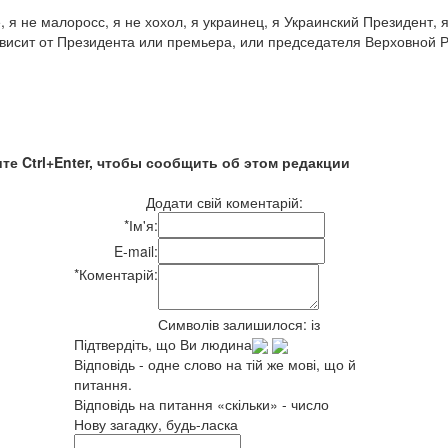
я не малоросс, я не хохол, я украинец, я Украинский Президент, я
зависит от Президента или премьера, или председателя Верховной 
те Ctrl+Enter, чтобы сообщить об этом редакции
Додати свій коментарій:
*
Ім'я:
E-mail:
*
Коментарій:
Символів залишилося:
із
Підтвердіть, що Ви людина
Відповідь - одне слово на тій же мові, що й
питання.
Відповідь на питання «скільки» - число
Нову загадку, будь-ласка