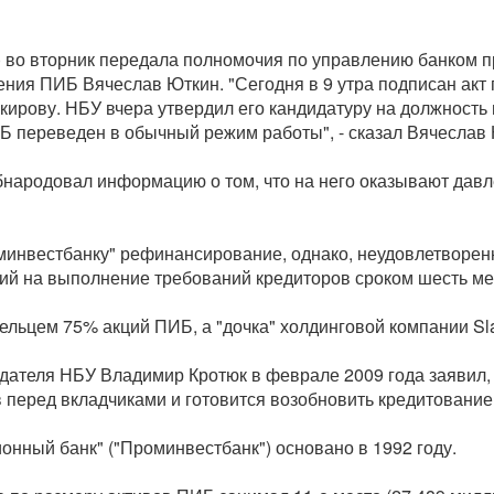
 во вторник передала полномочия по управлению банком п
ния ПИБ Вячеслав Юткин. "Сегодня в 9 утра подписан акт
ирову. НБУ вчера утвердил его кандидатуру на должность
ИБ переведен в обычный режим работы", - сказал Вячеслав
бнародовал информацию о том, что на него оказывают давл
нвестбанку" рефинансирование, однако, неудовлетворенны
ий на выполнение требований кредиторов сроком шесть ме
льцем 75% акций ПИБ, а "дочка" холдинговой компании Slav
дателя НБУ Владимир Кротюк в феврале 2009 года заявил,
перед вкладчиками и готовится возобновить кредитование 
ный банк" ("Проминвестбанк") основано в 1992 году.