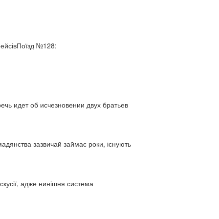
рейсівПоїзд №128:
ь идет об исчезновении двух братьев
адянства зазвичай займає роки, існують
искусії, адже нинішня система