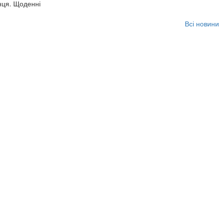
нця. Щоденні
Всі новини