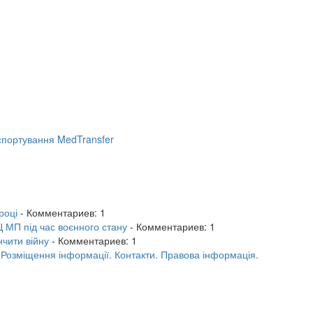
портування MedTransfer
році
- Комментариев: 1
 МП під час воєнного стану
- Комментариев: 1
нчити війну
- Комментариев: 1
.
Розміщення інформації.
Контакти.
Правова інформація.