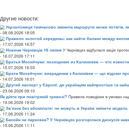
Другие новости:
Укрзалізниця тимчасово змінила маршрути низки потягів, я
- 08.08.2026 18:05
Правило золотой середины: как найти баланс между весом
- 17.07.2026 16:57
Новини Чернівців 16 липня
У Чернівцях відбулася акція проте
- 16.07.2026 17:11
Братья Мосейчуки: похищение из Калиновки — что извест
- 15.07.2026 16:03
Брати Мосейчуки: викрадення з Калинівки — що відомо пр
- 14.07.2026 16:01
Другий паспорт у Європі: де українцям найпростіше та н
- 23.06.2026 09:10
Як діяти при повітряній тревозі?
Правила поведінки в умовах над
- 19.06.2026 19:02
Зв’язок без абонплати: чи можуть в Україні змінити модел
- 17.06.2026 11:24
Басейн чи парковка? У Чернівцях розгорілася дискусія нав
- 15.06.2026 11:11