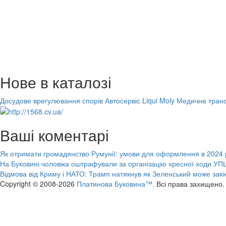
Нове в каталозі
Досудове врегулювання спорів
Автосервіс Liqui Moly
Медичне транс
Ваші коментарі
Як отримати громадянство Румунії: умови для оформлення в 2024 
На Буковині чоловіка оштрафували за організацію хресної ходи УПЦ
Відмова від Криму і НАТО: Трамп натякнув як Зеленський може закі
Copyright © 2008-2026
Платинова Буковина™.
Всі права захищено