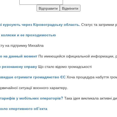
кі курсують через Кіровоградську область.
Статус та затримки 
 коляски и ее проходимостью
сту на підтримку Михайла
но на данный момент
По имеющейся официальной информации, реч
о резонансну справу
Що стало відомо громадськості
айшвидше отримати громадянство ЄС
Хоча процедура набуття гром
звичайної ситуації воєнного характеру.
ь тарифів у мобільних операторів?
Така ідея викликала активні д
коло спортивного об’єкта