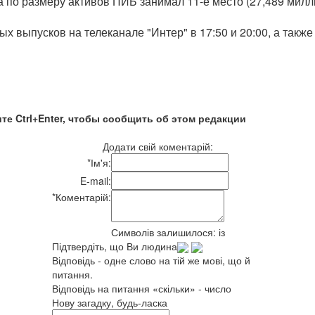
 по размеру активов ПИБ занимал 11-е место (27,489 милл
 выпусков на телеканале "Интер" в 17:50 и 20:00, а также 
те Ctrl+Enter, чтобы сообщить об этом редакции
Додати свій коментарій:
*
Ім'я:
E-mail:
*
Коментарій:
Символів залишилося:
із
Підтвердіть, що Ви людина
Відповідь - одне слово на тій же мові, що й
питання.
Відповідь на питання «скільки» - число
Нову загадку, будь-ласка