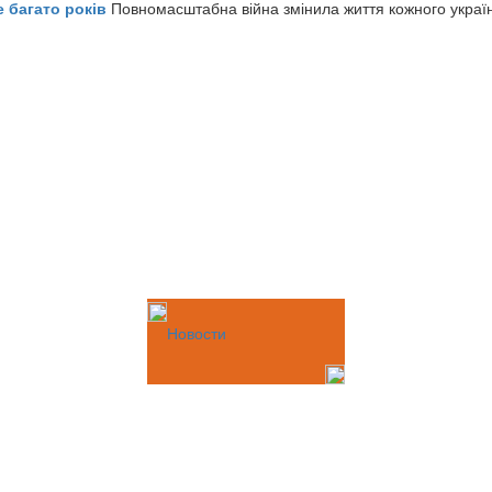
е багато років
Повномасштабна війна змінила життя кожного украї
Новости