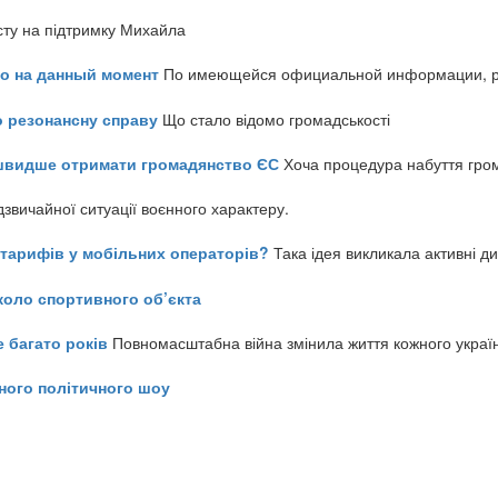
сту на підтримку Михайла
но на данный момент
По имеющейся официальной информации, реч
о резонансну справу
Що стало відомо громадськості
айшвидше отримати громадянство ЄС
Хоча процедура набуття гром
звичайної ситуації воєнного характеру.
ь тарифів у мобільних операторів?
Така ідея викликала активні д
коло спортивного об’єкта
е багато років
Повномасштабна війна змінила життя кожного украї
ного політичного шоу