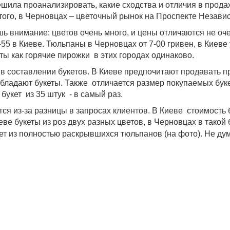
ешила проанализировать, какие сходства и отличия в прод
ого, в Черновцах – цветочный рынок на Проспекте Независи
ь внимание: цветов очень много, и цены отличаются не оче
-55 в Киеве. Тюльпаны в Черновцах от 7-00 гривен, в Киеве
ы как горячие пирожки в этих городах одинаково.
в составлении букетов. В Киеве предпочитают продавать п
ладают букеты. Также отличается размер покупаемых букет
 букет из 35 штук - в самый раз.
ся из-за разницы в запросах клиентов. В Киеве стоимость 
еве букеты из роз двух разных цветов, в Черновцах в тако
ет из полностью раскрывшихся тюльпанов (на фото). Не дум