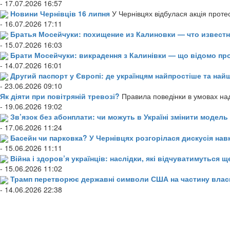
- 17.07.2026 16:57
Новини Чернівців 16 липня
У Чернівцях відбулася акція проте
- 16.07.2026 17:11
Братья Мосейчуки: похищение из Калиновки — что извест
- 15.07.2026 16:03
Брати Мосейчуки: викрадення з Калинівки — що відомо пр
- 14.07.2026 16:01
Другий паспорт у Європі: де українцям найпростіше та н
- 23.06.2026 09:10
Як діяти при повітряній тревозі?
Правила поведінки в умовах над
- 19.06.2026 19:02
Зв’язок без абонплати: чи можуть в Україні змінити модел
- 17.06.2026 11:24
Басейн чи парковка? У Чернівцях розгорілася дискусія нав
- 15.06.2026 11:11
Війна і здоров’я українців: наслідки, які відчуватимуться щ
- 15.06.2026 11:02
Трамп перетворює державні символи США на частину влас
- 14.06.2026 22:38