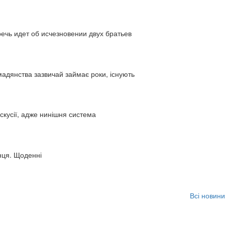
ь идет об исчезновении двух братьев
адянства зазвичай займає роки, існують
искусії, адже нинішня система
нця. Щоденні
Всі новини