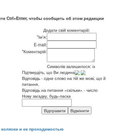
те Ctrl+Enter, чтобы сообщить об этом редакции
Додати свій коментарій:
*
Ім'я:
E-mail:
*
Коментарій:
Символів залишилося:
із
Підтвердіть, що Ви людина
Відповідь - одне слово на тій же мові, що й
питання.
Відповідь на питання «скільки» - число
Нову загадку, будь-ласка
 коляски и ее проходимостью