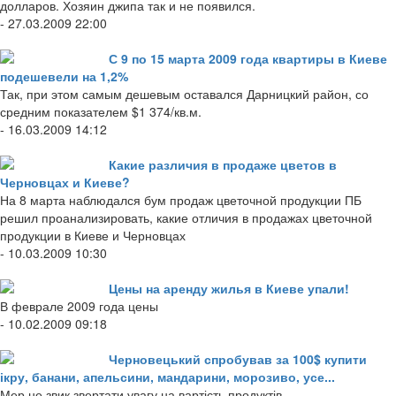
долларов. Хозяин джипа так и не появился.
- 27.03.2009 22:00
С 9 по 15 марта 2009 года квартиры в Киеве
подешевели на 1,2%
Так, при этом самым дешевым оставался Дарницкий район, со
средним показателем $1 374/кв.м.
- 16.03.2009 14:12
Какие различия в продаже цветов в
Черновцах и Киеве?
На 8 марта наблюдался бум продаж цветочной продукции ПБ
решил проанализировать, какие отличия в продажах цветочной
продукции в Киеве и Черновцах
- 10.03.2009 10:30
Цены на аренду жилья в Киеве упали!
В феврале 2009 года цены
- 10.02.2009 09:18
Черновецький спробував за 100$ купити
ікру, банани, апельсини, мандарини, морозиво, усе...
Мер не звик звертати увагу на вартість продуктів